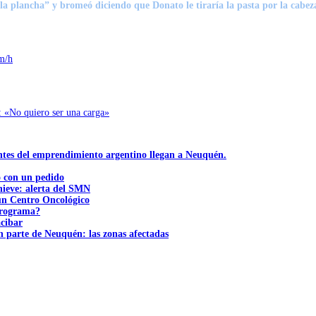
 la plancha”
y bromeó diciendo que Donato le tiraría la pasta por la cabeza
km/h
6: «No quiero ser una carga»
ntes del emprendimiento argentino llegan a Neuquén.
ó con un pedido
nieve: alerta del SMN
 un Centro Oncológico
 programa?
acibar
n parte de Neuquén: las zonas afectadas