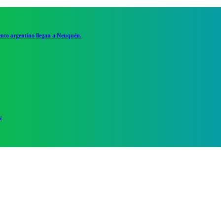
ento argentino llegan a Neuquén.
N