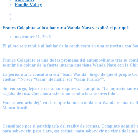
Foodie Valley
Franco Colapinto salió a bancar a Wanda Nara y explicó el por qué
noviembre 11, 2025
El piloto sorprendió al hablar de la conductora en una entrevista con Sof
Franco Colapinto es una de las promesas del automovilismo tras su contin
se animó a opinar de la fuerte interna que tiene
Wanda Nara
con la Chi
La periodista le consultó si era “team Wanda” luego de que el propio Col
vueltas:
“No soy “team” de nadie, soy “team Franco””.
Sin embargo, lejos de cerrar su respuesta, la amplió:
“Es impresionante c
cagaba de risa. Que ahora esté como conductora es divertido”
.
Este comentario dejó en claro que la buena onda con Wanda es una realid
Mauro Icardi.
Consultado por si participaría del reality de cocinas, Colapinto admitió
para sobrevivir, pero claro, ese cocinar para sobrevivir no viene de l