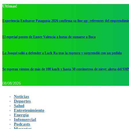
Ultimas!
Experiencia Endeavor Patagonia 2026 confirma su line up: referentes del emprendimi
El especial posteo de Enner Valencia a horas de sumarse a Boca
La Joaqui salió a defender a Luck Ra tras la ruptura y sorprendió con un pedido
Se esperan vientos de más de 100 km/h y hasta 50 centímetros de nieve: alerta del SM
08/08/2026
Noticias
Deportes
Salud
Entretenimiento
Energía
Infomercial
Podcasts
Mascotas