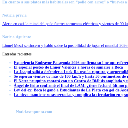
En cuanto a sus platos más habituales son
“pollo con arroz”
o
“huevos a
Noticia previa
Alerta en casi la mitad del país: fuertes tormentas eléctricas y vientos de 90 
Noticia siguiente
Lionel Messi se sinceró y habló sobre la posibilidad de jugar el mundial 202
Entradas recientes
Experiencia Endeavor Patagonia 2026 confirma su line up: refere
El especial posteo de Enner Valencia a horas de sumarse a Boca
La Joaqui salió a defender a Luck Ra tras la ruptura y sorprendi
Se esperan vientos de más de 100 km/h y hasta 50 centímetros de 
El Norte neuquino contará con un Centro de Diálisis ampliado y
Ángel de Brito confirmó el final de LAM: ¿tiene fecha el último
Ley del ex: Boca le ganó a Estudiantes de La Plata con gol de Asc
La nieve mantiene rutas cerradas y complica la circulación en gra
Noticiasenpunta.com