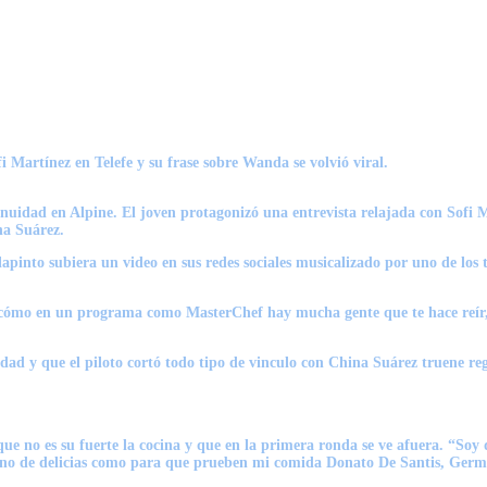
i Martínez en Telefe y su frase sobre Wanda se volvió viral.
uidad en Alpine. El joven protagonizó una entrevista relajada con Sofi Ma
na Suárez.
apinto subiera un video en sus redes sociales musicalizado por uno de los 
ómo en un programa como MasterChef hay mucha gente que te hace reír, qu
ad y que el piloto cortó todo tipo de vinculo con China Suárez truene re
 que no es su fuerte la cocina y que en la primera ronda se ve afuera. “So
a mano de delicias como para que prueben mi comida Donato De Santis, Ger