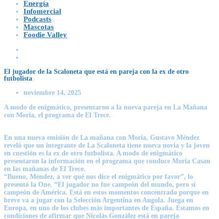
Energía
Infomercial
Podcasts
Mascotas
Foodie Valley
El jugador de la Scaloneta que está en pareja con la ex de otro
futbolista
noviembre 14, 2025
A modo de enigmático, presentaron a la nueva pareja en La Mañana
con Moria, el programa de El Trece.
En una nueva emisión de La mañana con Moria, Gustavo Méndez
reveló que un integrante de La Scaloneta tiene nueva novia y la joven
en cuestión es la ex de otro futbolista. A modo de enigmático
presentaron la información en el programa que conduce Moria Casan
en las mañanas de El Trece.
“Bueno, Méndez, a ver qué nos dice el enigmático por favor”, lo
presentó la One. “El jugador no fue campeón del mundo, pero sí
campeón de América. Está en estos momentos concentrado porque en
breve va a jugar con la Selección Argentina en Angola. Juega en
Europa, en uno de los clubes más importantes de España. Estamos en
condiciones de afirmar que
Nicolás González
está en pareja