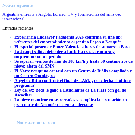
Noticia siguiente
Argentina enfrenta a Angola: horario, TV y formaciones del amistoso
internacional
Entradas recientes
Experiencia Endeavor Patagonia 2026 confirma su line up:
referentes del emprendimiento argentino llegan a Neuquén.
El especial posteo de Enner Valencia a horas de sumarse a Boca
La Joaqui salió a defender a Luck Ra tras la ruptura y
sorprendió con un pedido
Se esperan vientos de más de 100 km/h y hasta 50 centímetros de
nieve: alerta del SMN
El Norte neuquino contará con un Centro de Diálisis ampliado y
un Centro Oncológico
Ángel de Brito confirmó el final de LAM: ¿tiene fecha el último
programa?
Ley del ex: Boca le ganó a Estudiantes de La Plata con gol de
Ascacibar
La nieve mantiene rutas cerradas y complica la circulación en
gran parte de Neuquén: las zonas afectadas
Noticiasenpunta.com