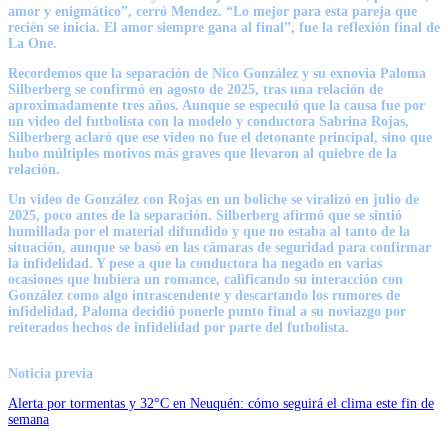
amor y enigmático”, cerró Mendez. “Lo mejor para esta pareja que
recién se inicia. El amor siempre gana al final”, fue la reflexión final de
La One.
Recordemos que la separación de Nico González y su exnovia Paloma
Silberberg se confirmó en agosto de 2025, tras una relación de
aproximadamente tres años. Aunque se especuló que la causa fue por
un video del futbolista con la modelo y conductora Sabrina Rojas,
Silberberg aclaró que ese video no fue el detonante principal, sino que
hubo múltiples motivos más graves que llevaron al quiebre de la
relación.
Un video de González con Rojas en un boliche se viralizó en julio de
2025, poco antes de la separación. Silberberg afirmó que se sintió
humillada por el material difundido y que no estaba al tanto de la
situación, aunque se basó en las cámaras de seguridad para confirmar
la infidelidad. Y pese a que la conductora ha negado en varias
ocasiones que hubiera un romance, calificando su interacción con
González como algo intrascendente y descartando los rumores de
infidelidad, Paloma decidió ponerle punto final a su noviazgo por
reiterados hechos de infidelidad por parte del futbolista.
Noticia previa
Alerta por tormentas y 32°C en Neuquén: cómo seguirá el clima este fin de
semana