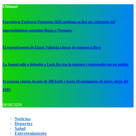
Ultimas!
Experiencia Endeavor Patagonia 2026 confirma su line up: referentes del
emprendimiento argentino llegan a Neuquén.
El especial posteo de Enner Valencia a horas de sumarse a Boca
La Joaqui salió a defender a Luck Ra tras la ruptura y sorprendió con un pedido
Se esperan vientos de más de 100 km/h y hasta 50 centímetros de nieve: alerta del
SMN
08/08/2026
Noticias
Deportes
Salud
Entretenimiento