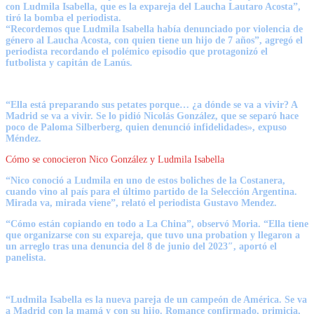
con
Ludmila Isabella
, que es la expareja del Laucha Lautaro Acosta”,
tiró la bomba el periodista.
“Recordemos que Ludmila Isabella había denunciado por violencia de
género al
Laucha Acosta
, con quien tiene un hijo de 7 años”, agregó el
periodista recordando el polémico episodio que protagonizó el
futbolista y capitán de Lanús.
“Ella está preparando sus petates porque… ¿a dónde se va a vivir? A
Madrid se va a vivir. Se lo pidió Nicolás González, que se separó hace
poco de Paloma Silberberg, quien denunció infidelidades», expuso
Méndez.
Cómo se conocieron Nico González y Ludmila Isabella
“Nico conoció a Ludmila en uno de estos boliches de la Costanera,
cuando vino al país para el último partido de la Selección Argentina.
Mirada va, mirada viene”, relató el periodista Gustavo Mendez.
“Cómo están copiando en todo a La China”, observó Moria. “Ella tiene
que organizarse con su expareja, que tuvo una probation y llegaron a
un arreglo tras una denuncia del 8 de junio del 2023″, aportó el
panelista.
“Ludmila Isabella es la nueva pareja de un campeón de América. Se va
a Madrid con la mamá y con su hijo. Romance confirmado, primicia,