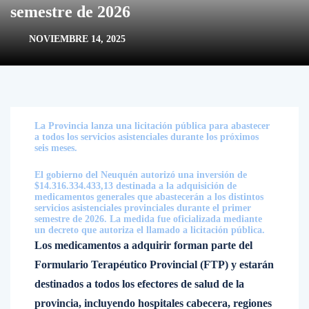
semestre de 2026
NOVIEMBRE 14, 2025
La Provincia lanza una licitación pública para abastecer
a todos los servicios asistenciales durante los próximos
seis meses.
El gobierno del Neuquén autorizó una inversión de
$14.316.334.433,13 destinada a la adquisición de
medicamentos generales que abastecerán a los distintos
servicios asistenciales provinciales durante el primer
semestre de 2026. La medida fue oficializada mediante
un decreto que autoriza el llamado a licitación pública.
Los medicamentos a adquirir forman parte del
Formulario Terapéutico Provincial (FTP) y estarán
destinados a todos los efectores de salud de la
provincia, incluyendo hospitales cabecera, regiones