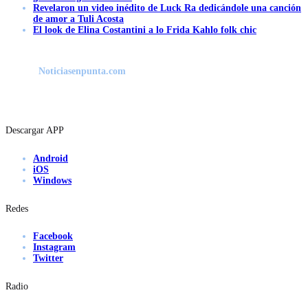
Revelaron un video inédito de Luck Ra dedicándole una canción
de amor a Tuli Acosta
El look de Elina Costantini a lo Frida Kahlo folk chic
Noticiasenpunta.com
Descargar APP
Android
iOS
Windows
Redes
Facebook
Instagram
Twitter
Radio