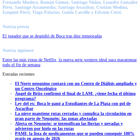
Fernando Muslera; Román Gómez, Santiago Núñez, Leandro González
Pírez, Santiago Arzamendia; Santiago Ascacíbar, Cristian Medina,
Ezequiel Piovi; Tiago Palacios, Guido Carrillo y Edwuin Cetré.
Noticia previa
El jugador que se despidió de Boca tras diez temporadas
Noticia siguiente
Entre las más vistas de Netflix, la nueva serie western ideal para maratonear
todo el fin de semana
Entradas recientes
El Norte neuquino contará con un Centro de Diálisis ampliado y
un Centro Oncológico
Ángel de Brito confirmó el final de LAM: ¿tiene fecha el último
programa?
Ley del ex: Boca le ganó a Estudiantes de La Plata con gol de
Ascacibar
La nieve mantiene rutas cerradas y complica la circulación en
gran parte de Neuquén: las zonas afectadas
Alerta en Neuquén: se intensifican las lluvias y nevadas y
advierten por hielo en las rutas
PAMI: la lista de medicamentos que se pueden conseguir 100%
gratis en agosto de 2026