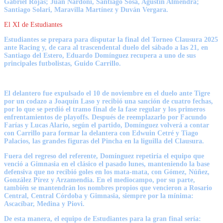
Gabriel Rojas; Juan Nardoni, Santiago Sosa, Agustín Almendra;
Santiago Solari, Maravilla Martínez y Duván Vergara.
El XI de Estudiantes
Estudiantes
se prepara para disputar la final del Torneo Clausura 2025
ante
Racing
y, de cara al trascendental duelo del sábado a las 21, en
Santiago del Estero, Eduardo Domínguez recupera a uno de sus
principales futbolistas, Guido Carrillo.
El delantero fue expulsado el 10 de noviembre en el duelo ante Tigre
por un codazo a Joaquín Laso y recibió una sanción de cuatro fechas,
por lo que se perdió el tramo final de la fase regular y los primeros
enfrentamientos de playoffs. Después de reemplazarlo por Facundo
Farías y Lucas Alario, según el partido, Domínguez volverá a contar
con Carrillo para formar la delantera con Edwuin Cetré y Tiago
Palacios, las grandes figuras del Pincha en la liguilla del Clausura.
Fuera del regreso del referente, Domínguez repetiría el equipo que
venció a Gimnasia en el clásico el pasado lunes, manteniendo la base
defensiva que no recibió goles en los mata-mata, con Gómez, Núñez,
González Pírez y Arzamendia. En el mediocampo, por su parte,
también se mantendrán los nombres propios que vencieron a Rosario
Central, Central Córdoba y Gimnasia, siempre por la mínima:
Ascacíbar, Medina y Piovi.
De esta manera, el equipo de Estudiantes para la gran final sería: