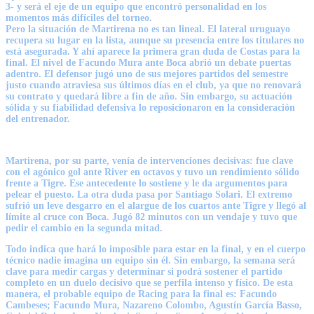
3- y será el eje de un equipo que encontró personalidad en los
momentos más difíciles del torneo.
Pero la situación de Martirena no es tan lineal. El lateral uruguayo
recupera su lugar en la lista, aunque su presencia entre los titulares no
está asegurada. Y ahí aparece la primera gran duda de Costas para la
final. El nivel de Facundo Mura ante Boca abrió un debate puertas
adentro. El defensor jugó uno de sus mejores partidos del semestre
justo cuando atraviesa sus últimos días en el club, ya que no renovará
su contrato y quedará libre a fin de año. Sin embargo, su actuación
sólida y su fiabilidad defensiva lo reposicionaron en la consideración
del entrenador.
Martirena, por su parte, venía de intervenciones decisivas: fue clave
con el agónico gol ante River en octavos y tuvo un rendimiento sólido
frente a Tigre. Ese antecedente lo sostiene y le da argumentos para
pelear el puesto. La otra duda pasa por Santiago Solari. El extremo
sufrió un leve desgarro en el alargue de los cuartos ante Tigre y llegó al
límite al cruce con Boca. Jugó 82 minutos con un vendaje y tuvo que
pedir el cambio en la segunda mitad.
Todo indica que hará lo imposible para estar en la final, y en el cuerpo
técnico nadie imagina un equipo sin él. Sin embargo, la semana será
clave para medir cargas y determinar si podrá sostener el partido
completo en un duelo decisivo que se perfila intenso y físico. De esta
manera, el probable equipo de Racing para la final es: Facundo
Cambeses; Facundo Mura, Nazareno Colombo, Agustín García Basso,