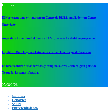
Ultimas!
El Norte neuquino contará con un Centro de Diálisis ampliado y un Centro
Oncológico
Ángel de Brito confirmó el final de LAM: ¿tiene fecha el último programa?
Ley del ex: Boca le ganó a Estudiantes de La Plata con gol de Ascacibar
La nieve mantiene rutas cerradas y complica la circulación en gran parte de
Neuquén: las zonas afectadas
07/08/2026
Noticias
Deportes
Salud
Entretenimiento