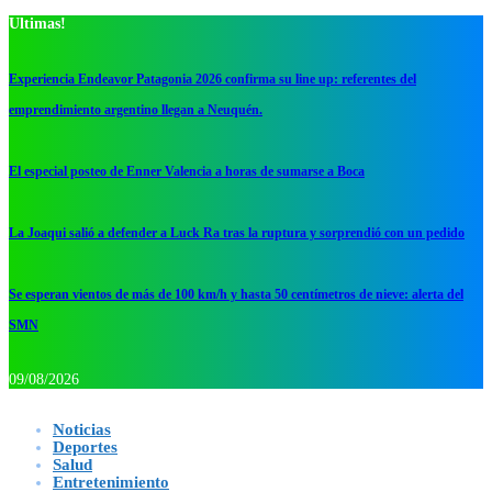
Ultimas!
Experiencia Endeavor Patagonia 2026 confirma su line up: referentes del
emprendimiento argentino llegan a Neuquén.
El especial posteo de Enner Valencia a horas de sumarse a Boca
La Joaqui salió a defender a Luck Ra tras la ruptura y sorprendió con un pedido
Se esperan vientos de más de 100 km/h y hasta 50 centímetros de nieve: alerta del
SMN
09/08/2026
Noticias
Deportes
Salud
Entretenimiento