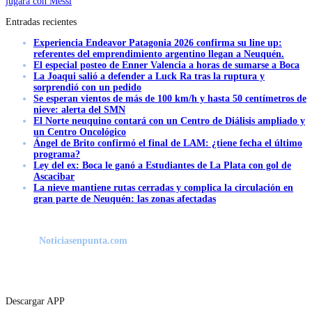
jugará con Messi
Entradas recientes
Experiencia Endeavor Patagonia 2026 confirma su line up:
referentes del emprendimiento argentino llegan a Neuquén.
El especial posteo de Enner Valencia a horas de sumarse a Boca
La Joaqui salió a defender a Luck Ra tras la ruptura y
sorprendió con un pedido
Se esperan vientos de más de 100 km/h y hasta 50 centímetros de
nieve: alerta del SMN
El Norte neuquino contará con un Centro de Diálisis ampliado y
un Centro Oncológico
Ángel de Brito confirmó el final de LAM: ¿tiene fecha el último
programa?
Ley del ex: Boca le ganó a Estudiantes de La Plata con gol de
Ascacibar
La nieve mantiene rutas cerradas y complica la circulación en
gran parte de Neuquén: las zonas afectadas
Noticiasenpunta.com
Descargar APP