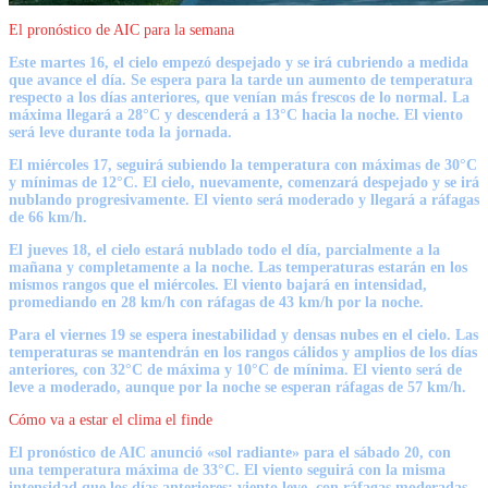
El pronóstico de AIC para la semana
Este martes 16, el cielo empezó despejado y se irá cubriendo a medida
que avance el día. Se espera para la tarde un aumento de temperatura
respecto a los días anteriores, que venían más frescos de lo normal. La
máxima llegará a 28°C y descenderá a 13°C hacia la noche. El viento
será leve durante toda la jornada.
El miércoles 17, seguirá subiendo la temperatura con máximas de 30°C
y mínimas de 12°C. El cielo, nuevamente, comenzará despejado y se irá
nublando progresivamente. El viento será moderado y llegará a ráfagas
de 66 km/h.
El jueves 18, el cielo estará nublado todo el día, parcialmente a la
mañana y completamente a la noche. Las temperaturas estarán en los
mismos rangos que el miércoles. El viento bajará en intensidad,
promediando en 28 km/h con ráfagas de 43 km/h por la noche.
Para el viernes 19 se espera inestabilidad y densas nubes en el cielo. Las
temperaturas se mantendrán en los rangos cálidos y amplios de los días
anteriores, con 32°C de máxima y 10°C de mínima. El viento será de
leve a moderado, aunque por la noche se esperan ráfagas de 57 km/h.
Cómo va a estar el clima el finde
El pronóstico de AIC anunció «sol radiante» para el sábado 20, con
una temperatura máxima de 33°C. El viento seguirá con la misma
intensidad que los días anteriores: viento leve, con ráfagas moderadas