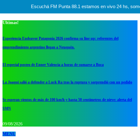
Escuchá FM Punta 88.1 estamos en vivo 24 hs, somos l
Ultimas!
Experiencia Endeavor Patagonia 2026 confirma su line up: referentes del
emprendimiento argentino llegan a Neuquén.
El especial posteo de Enner Valencia a horas de sumarse a Boca
La Joaqui salió a defender a Luck Ra tras la ruptura y sorprendió con un pedido
Se esperan vientos de más de 100 km/h y hasta 50 centímetros de nieve: alerta del
SMN
09/08/2026
MENU