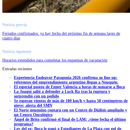
Noticia previa
Feriados confirmados: ya hay fecha del próximo fin de semana largo de
cuatro días
Noticia siguiente
Horarios extendidos para completar los esquemas de vacunación
Entradas recientes
Experiencia Endeavor Patagonia 2026 confirma su line up:
referentes del emprendimiento argentino llegan a Neuquén.
El especial posteo de Enner Valencia a horas de sumarse a Boca
La Joaqui salió a defender a Luck Ra tras la ruptura y
sorprendió con un pedido
Se esperan vientos de más de 100 km/h y hasta 50 centímetros de
nieve: alerta del SMN
El Norte neuquino contará con un Centro de Diálisis ampliado y
un Centro Oncológico
Ángel de Brito confirmó el final de LAM: ¿tiene fecha el último
programa?
Ley del ex: Boca le ganó a Estudiantes de La Plata con gol de