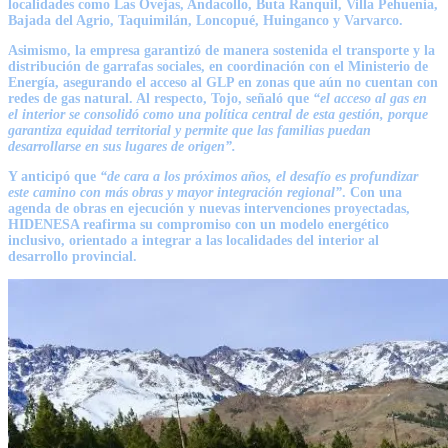
localidades como Las Ovejas, Andacollo, Buta Ranquil, Villa Pehuenia,
Bajada del Agrio, Taquimilán, Loncopué, Huinganco y Varvarco.
Asimismo, la empresa garantizó de manera sostenida el transporte y la
distribución de garrafas sociales, en coordinación con el Ministerio de
Energía, asegurando el acceso al GLP en zonas que aún no cuentan con
redes de gas natural. Al respecto, Tojo, señaló que
“el acceso al gas en
el interior se consolidó como una política central de esta gestión, porque
garantiza equidad territorial y permite que las familias puedan
desarrollarse en sus lugares de origen”.
Y anticipó que
“de cara a los próximos años, el desafío es profundizar
este camino con más obras y mayor integración regional”
. Con una
agenda de obras en ejecución y nuevas intervenciones proyectadas,
HIDENESA reafirma su compromiso con un modelo energético
inclusivo, orientado a integrar a las localidades del interior al
desarrollo provincial.