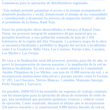
económicas para la operación de distribuidores regionales.
“Este trabajo permitió garantizar el acceso a la energía acompañando el
desarrollo productivo y social, fortaleciendo el arraigo de las comunidades
y contribuyendo a desalentar los procesos de migración interna”
, afirmó
el presidente de la firma,
Raúl Tojo
.
Entre las principales obras desarrolladas se destaca el Ramal Zona
Norte, un proyecto integral de suministro de gas natural que ya
permitió beneficiar a una población estimada de más de 1.450
habitantes de la región del Alto Neuquén. La primera etapa de la obra
se encuentra finalizada y posibilitó la llegada del servicio a localidades
como Los Guañacos, Bella Vista, Los Carrizos, Paraje Lileo, Cayanta,
Los Miches y Las Ovejas.
De cara a la finalización total del proyecto, prevista para fin de año, se
prevé la incorporación de nuevos usuarios y la ampliación de la red en
distintas localidades. En este marco, se sumó además la Comunidad
Antiñir Pilquiñan de Los Miches, con más de 11.000 metros de red, y se
incorporaron instituciones educativas y parajes rurales como la Escuela
N° 297, Los Chacayes, Tierras Blancas, Camalón, Manzano Amargo,
Pichi Neuquén y Varvarco.
En paralelo, HIDENESA ha sostenido un esquema de trabajo conjunto
con los municipios para la ejecución de obras de extensión de redes de
gas, una modalidad que permitió optimizar recursos y reducir costos
de ejecución. Como resultado, durante el último año se incorporaron
250 nuevos usuarios y se construyeron 8.800 metros lineales de red en