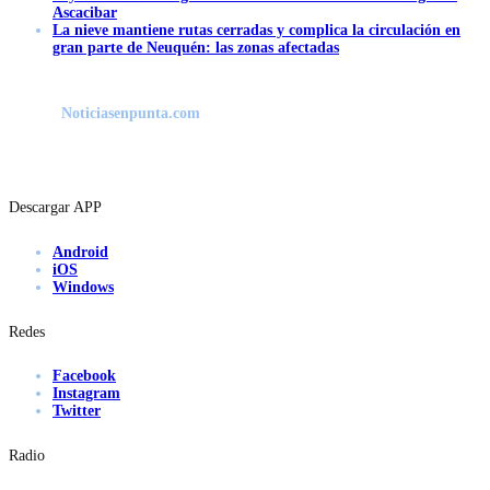
Ascacibar
La nieve mantiene rutas cerradas y complica la circulación en
gran parte de Neuquén: las zonas afectadas
Noticiasenpunta.com
Descargar APP
Android
iOS
Windows
Redes
Facebook
Instagram
Twitter
Radio