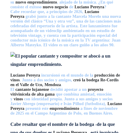
su
nuevo emprendimiento
, alejado de la música. ¿En qué
consiste el exitoso
nuevo negocio
de
Luciano Pereyra
?
Cabe recordar que, a principios de 2026,
Luciano
Pereyra
grabó junto a la cantante Marcela Morelo una nueva
versión del clásico “Una y otra vez”, una de las canciones más
celebradas del repertorio de la artista. Este lanzamiento fue
acompañado de un videoclip ambientado en un estudio de
televisión vintage, y cuenta con la participación especial del
conductor más icónico de la música en la TV argentina: Juan
Alberto Mateyko. El video es un claro guiño a los años 90.
Luciano Pereyra
incursionó en el mundo de la
producción de
vinos
. Junto a dos socios y amigos,
creó la bodega Re-Cordis
en el Valle de Uco, Mendoza
.
El
cantante lujanense
decidió apostar a un
proyecto
vitivinícola de alta gama
que combina amistad, emoción
y
vinos
con identidad propia. Junto a sus amigos y socios
Javier Abrego (empresario) e Iván Pillud (futbolista),
Luciano
Pereyra
presentó este
emprendimiento
a fines de noviembre
de 2025 en el Campo Argentino de Polo, en Buenos Aires.
Cabe resaltar que el nombre de la bodega -de la que
uno de sus dueños es
Luciano Pereyra
– está inspirado