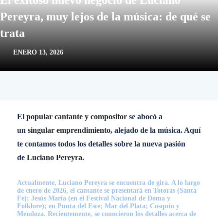
El exitoso nuevo negocio de Luciano
Pereyra, muy lejos de la música: de qué se
trata
ENERO 13, 2026
El
popular cantante y compositor
se abocó a
un
singular emprendimiento
, alejado de la música. Aquí
te contamos todos los detalles sobre la nueva pasión
de
Luciano Pereyra
.
Actualmente, Luciano Pereyra se encuentra de gira. A lo largo
de enero de 2026, el cantante se presentará en Totoras (Santa
Fe); Jesús María (en el Festival Nacional de Doma y
Folklore); en Punta del Este; Mar del Plata; Cosquín y
Mendoza. Recientemente, se conocieron los detalles acerca de