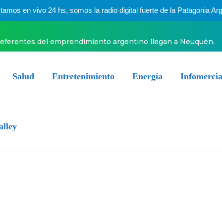
mos en vivo 24 hs, somos la radio digital fuerte de la Patagonia Arg
referentes del emprendimiento argentino llegan a Neuquén.
Salud
Entretenimiento
Energía
Infomercia
alley