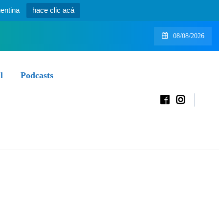
entina
hace clic acá
08/08/2026
l
Podcasts