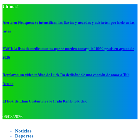
Ultimas!
Alerta en Neuquén: se intensifican las lluvias y nevadas y advierten por hielo en las
rutas
PAMI: la lista de medicamentos que se pueden conseguir 100% gratis en agosto de
2026
Revelaron un video inédito de Luck Ra dedicándole una canción de amor a Tuli
Acosta
El look de Elina Costantini a lo Frida Kahlo folk chic
06/08/2026
Noticias
Deportes