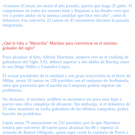
«Gustavo (Costas) me mató el año pasado, quería que haga 35 goles. Si
competimos en todos los torneos bien y llegamos a las finales creo que
voy a poder andar en la misma cantidad que hice este año”,
soltó el
delantero tras convertir 22 tantos en 45 encuentros durante la pasada
temporada.
¿Qué le falta a “Maravilla” Martínez para convertirse en el máximo
goleador del siglo?
Para alcanzar el hito, Adrián Martínez, número tres en el ranking de
goleadores del Siglo XXI, deberá superar a dos ídolos de Racing como
lo son Diego Milito y Lisandro López.
El actual presidente de la entidad y con gran trayectoria en el Inter de
Milán, anotó 58 tantos en 220 partidos con el conjunto de Avellaneda,
cifra que parecería que el nacido en Campana podría superar sin
problemas.
No obstante, el máximo artillero se encuentra un poco más lejos y
parece una cifra compleja de alcanzar. Sin embargo, si el delantero de
33 años mantiene su racha goleadora de las últimas campañas, podrá
hacerlo sin problema.
López suma 79 anotaciones en 232 partidos, por lo que Martínez
tendrá que convertir 38 tantos para alcanzar los 80 y superar al
oriundo de Rafael Obligado, quien supo vestir la camiseta de Porto y