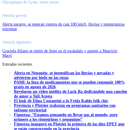
Olympique de Lyon, entre otros.
Noticia previa
Alerta naranja: se esperan vientos de casi 100 km/h, lluvias y temperaturas
extremas
Noticia siguiente
Graciela Alfano se metió de llenó en el escándalo y quemó a Mauricio
Macri
Entradas recientes
Alerta en Neuquén: se intensifican las lluvias y nevadas y
advierten por hielo en las rutas
PAMI: la lista de medicamentos que se pueden conseguir 100%
gratis en agosto de 2026
Revelaron un video inédito de Luck Ra dedicándole una canción
de amor a Tuli Acosta
El look de Elina Costantini a lo Frida Kahlo folk chic
Provincia y Plottier trabajan en programas sanitarios con
enfoque territorial
Figueroa: “Estamos pensando en llevar gas al mundo, pero
primero a los rionegrinos y neuquinos”
Figueroa inauguró en Plottier la primera de las diez EPET que
se están construyendo en la provincia