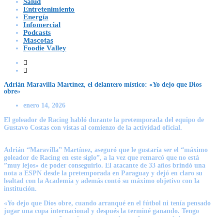
Salud
Entretenimiento
Energía
Infomercial
Podcasts
Mascotas
Foodie Valley
Adrián Maravilla Martínez, el delantero místico: «Yo dejo que Dios
obre»
enero 14, 2026
El goleador de Racing habló durante la pretemporada del equipo de
Gustavo Costas con vistas al comienzo de la actividad oficial.
Adrián “Maravilla” Martínez,
aseguró que le gustaría ser el “máximo
goleador de Racing en este siglo”, a la vez que remarcó que no está
”muy lejos» de poder conseguirlo. El atacante de 33 años brindó una
nota a
ESPN
desde la pretemporada en Paraguay y dejó en claro su
lealtad con la Academia y además contó su máximo objetivo con la
institución.
«Yo dejo que Dios obre, cuando arranqué en el fútbol ni tenía pensado
jugar una copa internacional y después la terminé ganando. Tengo