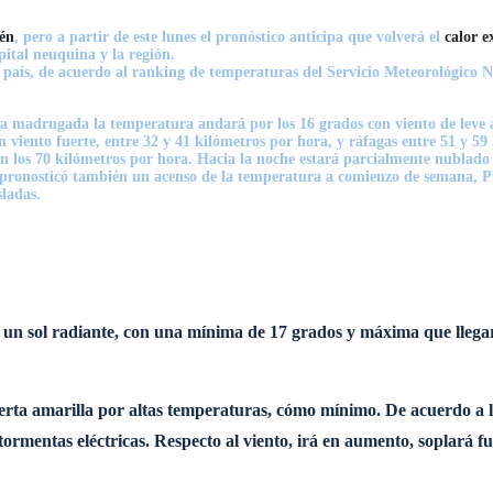
én
, pero a partir de este lunes el pronóstico anticipa que volverá el
calor 
pital neuquina y la región.
 país, de acuerdo al ranking de temperaturas del Servicio Meteorológico N
 la madrugada la temperatura andará por los 16 grados con viento de leve
viento fuerte, entre 32 y 41 kilómetros por hora, y ráfagas entre 51 y 59 
n los 70 kilómetros por hora. Hacia la noche estará parcialmente nublado 
 pronosticó también un acenso de la temperatura a comienzo de semana, Pun
sladas.
o un sol radiante, con una mínima de 17 grados y máxima que llega
lerta amarilla por altas temperaturas, cómo mínimo. De acuerdo a 
tormentas eléctricas. Respecto al viento, irá en aumento, soplará f