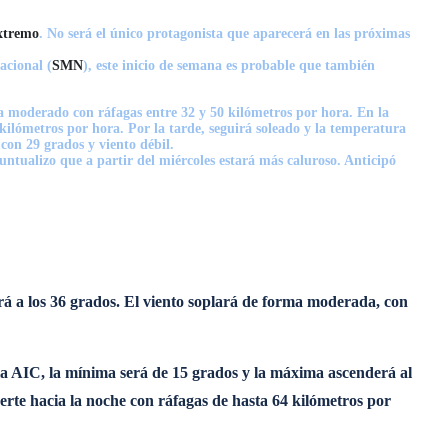
extremo
. No será el único protagonista que aparecerá en las próximas
acional (
SMN
), este inicio de semana es probable que también
 a moderado con ráfagas entre 32 y 50 kilómetros por hora. En la
kilómetros por hora. Por la tarde, seguirá soleado y la temperatura
con 29 grados y viento débil.
tualizo que a partir del miércoles estará más caluroso. Anticipó
rá a los 36 grados. El viento soplará de forma moderada, con
la AIC, la mínima será de 15 grados y la máxima ascenderá al
uerte hacia la noche con ráfagas de hasta 64 kilómetros por