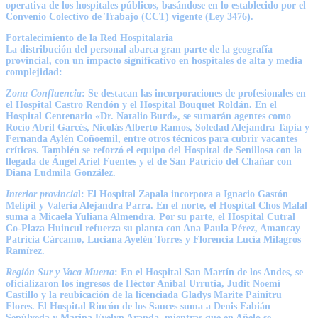
operativa de los hospitales públicos, basándose en lo establecido por el
Convenio Colectivo de Trabajo (CCT) vigente (Ley 3476).
Fortalecimiento de la Red Hospitalaria
La distribución del personal abarca gran parte de la geografía
provincial, con un impacto significativo en hospitales de alta y media
complejidad:
Zona Confluencia
: Se destacan las incorporaciones de profesionales en
el Hospital Castro Rendón y el Hospital Bouquet Roldán. En el
Hospital Centenario «Dr. Natalio Burd», se sumarán agentes como
Rocío Abril Garcés, Nicolás Alberto Ramos, Soledad Alejandra Tapia y
Fernanda Aylén Coñoemil, entre otros técnicos para cubrir vacantes
críticas. También se reforzó el equipo del Hospital de Senillosa con la
llegada de Ángel Ariel Fuentes y el de San Patricio del Chañar con
Diana Ludmila González.
Interior provincia
l: El Hospital Zapala incorpora a Ignacio Gastón
Melipil y Valeria Alejandra Parra. En el norte, el Hospital Chos Malal
suma a Micaela Yuliana Almendra. Por su parte, el Hospital Cutral
Co-Plaza Huincul refuerza su planta con Ana Paula Pérez, Amancay
Patricia Cárcamo, Luciana Ayelén Torres y Florencia Lucía Milagros
Ramírez.
Región Sur y Vaca Muerta
: En el Hospital San Martín de los Andes, se
oficializaron los ingresos de Héctor Aníbal Urrutia, Judit Noemí
Castillo y la reubicación de la licenciada Gladys Marite Painitru
Flores. El Hospital Rincón de los Sauces suma a Denis Fabián
Sepúlveda y Marina Evelyn Aranda, mientras que en Añelo se