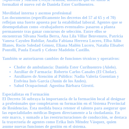
formalizó el nuevo rol de Daniela Ester Curihuentro.
Movilidad interna y ascenso profesional
Los documentos (específicamente los decretos del 57 al 65 y el 70)
reflejan una fuerte apuesta por la estabilidad laboral. Agentes que se
desempeñaban como «trabajadores eventuales» pasaron a planta
permanente tras ganar concursos de selección. Entre ellos se
encuentran Silvana Noelia Berra, Ana Lila Villar Benvenuto, Patricia
Vanesa Cayuleo Rubilar, Analía Fabiana Herrera Lucero, Elba Ailín
Illanes, Rocío Soledad Gómez, Eliana Mailén Lucero, Natalia Elisabet
Pontelli, Paula Estarli y Celeste Madelein Castillo.
También se autorizaron cambios de funciones técnicos y operativos:
Chofer de ambulancia: Daniela Ester Curihuentro (Añelo).
Auxiliar de Farmacia: Roberto Carlos Canales (El Cholar).
Auxiliares de Atención al Público: Nadia Valeria Guentian y
Etelvina Inés García (Junín de los Andes).
Salud Ocupacional: Agostina Bárbara Girotti.
Especialistas en Formación
El Decreto 56 subraya la importancia de la formación local al designar
a profesionales que completaron su formación en el Sistema Provincial
de Residencias. Esta medida busca retener el talento para asegurar que
las especialidades médicas lleguen directamente a la ciudadanía. En
este marco, y sumado a las reestructuraciones de conducción, se destaca
la trayectoria de agentes como Erika Inés Méndez Vásquez, quien
asume nuevas funciones de gestión en el sistema.