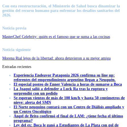
Con esta reestructuración, el Ministerio de Salud busca dinamizar la
gestión del recurso humano para enfrentar los desafíos sanitarios del
2026.
Noticia previa
MasterChef Celebrity: quién es el famoso que se suma a las cocinas
Noticia siguiente
Morena Rial lejos de la libertad: ahora detuvieron a su mejor amiga
Entradas recientes
Experiencia Endeavor Patagonia 2026 confirma su line up:
referentes del emprendimiento argentino llegan a Neuquén.
El especial posteo de Enner Valencia a horas de sumarse a Boca
La Joaqui salió a defender a Luck Ra tras la ruptura y
sorprendió con un pedido
Se esperan vientos de más de 100 km/h y hasta 50 centímetros de
nieve: alerta del SMN
El Norte neuquino contará con un Centro de Diálisis ampliado y
un Centro Oncológico
Ángel de Brito confirmó el final de LAM: ¿tiene fecha el último
programa?
Ley del ex: Boca le ganó a Estudiantes de La Plata con gol de