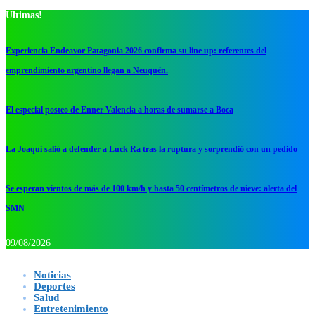
Ultimas!
Experiencia Endeavor Patagonia 2026 confirma su line up: referentes del
emprendimiento argentino llegan a Neuquén.
El especial posteo de Enner Valencia a horas de sumarse a Boca
La Joaqui salió a defender a Luck Ra tras la ruptura y sorprendió con un pedido
Se esperan vientos de más de 100 km/h y hasta 50 centímetros de nieve: alerta del
SMN
09/08/2026
Noticias
Deportes
Salud
Entretenimiento