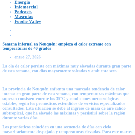
Energía
Infomercial
Podcasts
Mascotas
Foodie Valley
Semana infernal en Neuquén: empieza el calor extremo con
temperaturas de 40 grados
enero 27, 2026
La ola de calor persiste con máximas muy elevadas durante gran parte
de esta semana, con días mayormente soleados y ambiente seco
.
La
provincia de Neuquén
enfrenta una marcada
tendencia de calor
intenso
en gran parte de esta semana, con
temperaturas máximas que
superan consistentemente los 35°C
y condiciones meteorológicas
estables, según los pronósticos extendidos de servicios especializados
consultados. Esta situación se debe al ingreso de
masa de aire cálido
subtropical
, que ha elevado las máximas y persistirá sobre la región
durante varios días.
Los pronósticos coinciden en una secuencia de días con
cielo
mayoritariamente despejado y temperaturas elevadas
. Para este martes