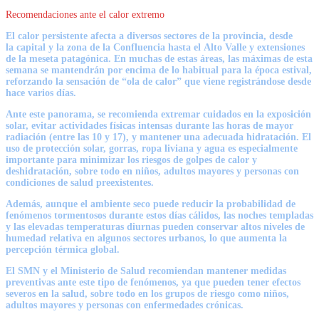
Recomendaciones ante el calor extremo
El calor persistente afecta a diversos sectores de la provincia, desde
la
capital y la zona de la Confluencia
hasta el
Alto Valle y extensiones
de la meseta patagónica
. En muchas de estas áreas, las máximas de esta
semana se mantendrán por encima de lo habitual para la época estival,
reforzando la sensación de “ola de calor” que viene registrándose desde
hace varios días.
Ante este panorama, se recomienda
extremar cuidados en la exposición
solar
, evitar actividades físicas intensas durante las horas de mayor
radiación (entre las 10 y 17), y mantener una adecuada hidratación. El
uso de
protección solar, gorras, ropa liviana y agua
es especialmente
importante para minimizar los riesgos de
golpes de calor y
deshidratación
, sobre todo en niños, adultos mayores y personas con
condiciones de salud preexistentes.
Además, aunque el ambiente seco puede reducir la probabilidad de
fenómenos tormentosos durante estos días cálidos,
las noches templadas
y las elevadas temperaturas diurnas pueden conservar altos niveles de
humedad relativa en algunos sectores urbanos
, lo que aumenta la
percepción térmica global.
El SMN y el Ministerio de Salud recomiendan
mantener medidas
preventivas
ante este tipo de fenómenos, ya que pueden tener efectos
severos en la salud, sobre todo en los grupos de riesgo como
niños,
adultos mayores y personas con enfermedades crónicas
.