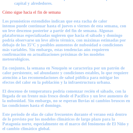
capital y alrededores.
Cómo sigue hacia el fin de semana
Los pronósticos extendidos indican que esta racha de calor
intenso
puede continuar hasta el jueves o viernes de esta semana
, con
un leve descenso posterior a partir del fin de semana. Algunas
plataformas especializadas sugieren que hacia el sábado y domingo
podría observarse un
leve alivio térmico
, con máximas estimadas por
debajo de los 35°C y posibles aumentos de nubosidad o condiciones
más variables. Sin embargo, estas tendencias aún requieren
confirmación en actualizaciones próximas de los modelos
meteorológicos.
En conjunto, la
semana en Neuquén se caracteriza por un patrón de
calor persistente, sol abundante y condiciones estables
, lo que requiere
atención a las recomendaciones de salud pública para mitigar los
efectos del calor en la población y la infraestructura urbana.
El
descenso de temperatura podría comenzar recién el sábado
, con la
llegada de un frente más fresco desde el Pacífico y un leve aumento de
la nubosidad. Sin embargo, no se esperan lluvias ni cambios bruscos en
las condiciones hasta el domingo.
Este período de
olas de calor frecuentes durante el verano
está dentro
de lo previsto por los modelos climáticos de largo plazo para la
Patagonia norte, especialmente en el marco del
fenómeno de El Niño
y
el cambio climático global.