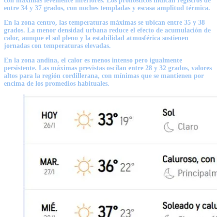
con máximas levemente inferiores. Los pronósticos indican registros de
entre
34 y 37 grados
, con noches templadas y escasa amplitud térmica.
En la
zona centro
, las temperaturas máximas se ubican entre
35 y 38
grados
. La menor densidad urbana reduce el efecto de acumulación de
calor, aunque el sol pleno y la estabilidad atmosférica sostienen
jornadas con temperaturas elevadas.
En la
zona andina,
el calor es menos intenso pero igualmente
persistente. Las máximas previstas oscilan entre
28 y 32 grados
, valores
altos para la región cordillerana, con mínimas que se mantienen por
encima de los promedios habituales.