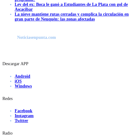
Ley del ex: Boca le ganó a Estudiantes de La Plata con gol de
Ascacibar
La nieve mantiene rutas cerradas y complica la circulación en
gran parte de Neuquén: las zonas afectadas
Noticiasenpunta.com
Descargar APP
Android
iOS
Windows
Redes
Facebook
Instagram
Twitter
Radio