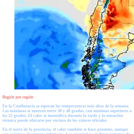
Región por región
En la
Confluencia
se esperan las temperaturas más altas de la semana.
Las máximas se mueven entre
38 y 40 grados
, con mínimas superiores a
los
22 grados
. El calor se intensifica durante la tarde y la sensación
térmica puede ubicarse por encima de los valores oficiales.
En el
norte de la provincia
, el calor también se hace presente, aunque