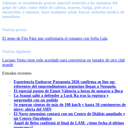
Además, se recomienda
prestar especial atención a los síntomas del
golpe de calor
, como dolor de cabeza, mareos, fatiga, piel seca y
enrojecida, o náuseas. Ante cualquier señal, buscar atención médica de
inmediato.
Noticia previa
El gesto de Fito Páez que confirmaría el romance con Sofía Gala
Noticia siguiente
Luciano Vietto tiene todo acordado para convertirse en jugador de otro club
grande
Entradas recientes
Experiencia Endeavor Patagonia 2026 confirma su line up:
referentes del emprendimiento argentino llegan a Neuquén.
El especial posteo de Enner Valencia a horas de sumarse a Boca
La Joaqui salió a defender a Luck Ra tras la ruptura y
sorprendió con un pedido
Se esperan vientos de más de 100 km/h y hasta 50 centímetros de
nieve: alerta del SMN
El Norte neuquino contará con un Centro de Diálisis ampliado y
un Centro Oncológico
Ángel de Brito confirmó el final de LAM: ¿tiene fecha el último
programa?