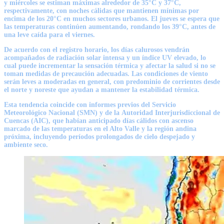
y miércoles se estiman máximas alrededor de
35°C y 37°C
,
respectivamente, con noches cálidas que mantienen mínimas por
encima de los 20°C en muchos sectores urbanos. El jueves se espera que
las temperaturas continúen aumentando, rondando los
39°C
, antes de
una leve caída para el viernes.
De acuerdo con el registro horario, los días calurosos vendrán
acompañados de
radiación solar intensa y un índice UV elevado
, lo
cual puede incrementar la sensación térmica y afectar la salud si no se
toman medidas de precaución adecuadas. Las condiciones de viento
serán leves a moderadas en general, con predominio de corrientes desde
el norte y noreste que ayudan a mantener la estabilidad térmica.
Esta tendencia coincide con informes previos del
Servicio
Meteorológico Nacional (SMN)
y de la
Autoridad Interjurisdiccional de
Cuencas (AIC)
, que habían anticipado días cálidos con
ascenso
marcado de las temperaturas
en el Alto Valle y la región andina
próxima, incluyendo períodos prolongados de cielo despejado y
ambiente seco.