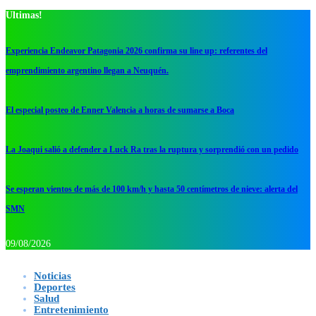
Ultimas!
Experiencia Endeavor Patagonia 2026 confirma su line up: referentes del
emprendimiento argentino llegan a Neuquén.
El especial posteo de Enner Valencia a horas de sumarse a Boca
La Joaqui salió a defender a Luck Ra tras la ruptura y sorprendió con un pedido
Se esperan vientos de más de 100 km/h y hasta 50 centímetros de nieve: alerta del
SMN
09/08/2026
Noticias
Deportes
Salud
Entretenimiento