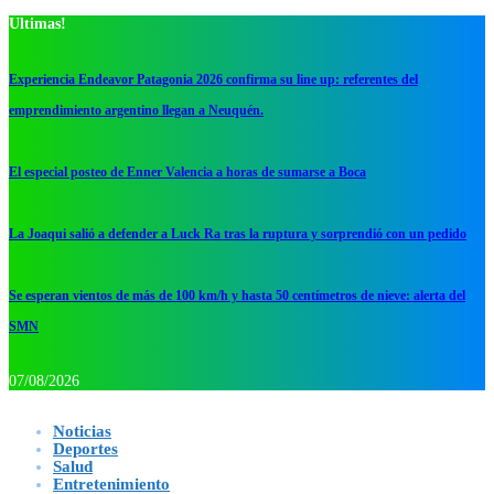
Ultimas!
Experiencia Endeavor Patagonia 2026 confirma su line up: referentes del
emprendimiento argentino llegan a Neuquén.
El especial posteo de Enner Valencia a horas de sumarse a Boca
La Joaqui salió a defender a Luck Ra tras la ruptura y sorprendió con un pedido
Se esperan vientos de más de 100 km/h y hasta 50 centímetros de nieve: alerta del
SMN
07/08/2026
Noticias
Deportes
Salud
Entretenimiento