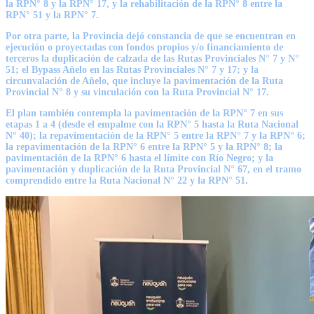
la RPN° 8 y la RPN° 17, y la rehabilitación de la RPN° 8 entre la
RPN° 51 y la RPN° 7.
Por otra parte, la Provincia dejó constancia de que se encuentran en
ejecución o proyectadas con fondos propios y/o financiamiento de
terceros la duplicación de calzada de las Rutas Provinciales N° 7 y N°
51; el Bypass Añelo en las Rutas Provinciales N° 7 y 17; y la
circunvalación de Añelo, que incluye la pavimentación de la Ruta
Provincial N° 8 y su vinculación con la Ruta Provincial N° 17.
El plan también contempla la pavimentación de la RPN° 7 en sus
etapas 1 a 4 (desde el empalme con la RPN° 5 hasta la Ruta Nacional
N° 40); la repavimentación de la RPN° 5 entre la RPN° 7 y la RPN° 6;
la repavimentación de la RPN° 6 entre la RPN° 5 y la RPN° 8; la
pavimentación de la RPN° 6 hasta el límite con Río Negro; y la
pavimentación y duplicación de la Ruta Provincial N° 67, en el tramo
comprendido entre la Ruta Nacional N° 22 y la RPN° 51.