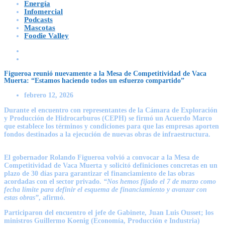
Energía
Infomercial
Podcasts
Mascotas
Foodie Valley
Figueroa reunió nuevamente a la Mesa de Competitividad de Vaca
Muerta: “Estamos haciendo todos un esfuerzo compartido”
febrero 12, 2026
Durante el encuentro con representantes de la Cámara de Exploración
y Producción de Hidrocarburos (CEPH) se firmó un Acuerdo Marco
que establece los términos y condiciones para que las empresas aporten
fondos destinados a la ejecución de nuevas obras de infraestructura.
El gobernador
Rolando Figueroa
volvió a convocar a la Mesa de
Competitividad de Vaca Muerta y solicitó definiciones concretas en un
plazo de 30 días para garantizar el financiamiento de las obras
acordadas con el sector privado.
“Nos hemos fijado el 7 de marzo como
fecha límite para definir el esquema de financiamiento y avanzar con
estas obras”
, afirmó.
Participaron del encuentro el jefe de Gabinete,
Juan Luis Ousset
; los
ministros
Guillermo Koenig
(Economía, Producción e Industria)