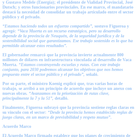
y
Gustavo Medele
(Energía); el presidente de Vialidad Provincial,
José
Dutsch
; y otros funcionarios provinciales. En ese marco, el mandatario
destacó la necesidad de consolidar un trabajo articulado entre el sector
público y el privado.
“Estamos haciendo todos un esfuerzo compartido”,
sostuvo Figueroa y
agregó:
“Vaca Muerta es un recurso estratégico, pero su desarrollo
depende de la provincia de Neuquén, de la seguridad jurídica y de la
sostenibilidad social que garantizamos. Ese trabajo sostenido es lo que ha
permitido alcanzar estos resultados”.
El gobernador remarcó que la provincia invierte actualmente 800
millones de dólares en infraestructura vinculada al desarrollo de Vaca
Muerta.
“Estamos construyendo escuelas y rutas. Con este trabajo
conjunto, para 2030 podremos alcanzar los objetivos que nos hemos
propuesto entre el sector público y el privado”,
señaló.
Por su parte, el ministro Koenig explicó que, tras varias horas de
trabajo, se arribó a un principio de acuerdo que incluye un anexo con
nuevas obras.
“Avanzamos en la priorización de rutas clave,
principalmente la 7 y la 51”,
detalló.
Finalmente, Figueroa subrayó que la provincia sostiene reglas claras en
su vínculo con el sector:
“Desde la provincia hemos establecido reglas de
juego claras, en un marco de previsibilidad y respeto mutuo”
.
Acuerdo Marco
El Acuerdo Marco firmado establece que los planes de crecimiento de