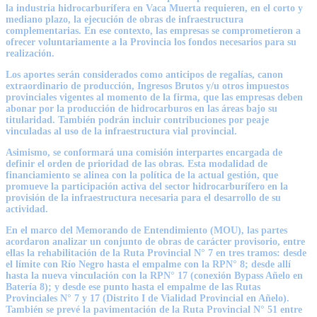
la industria hidrocarburífera en Vaca Muerta requieren, en el corto y
mediano plazo, la ejecución de obras de infraestructura
complementarias. En ese contexto, las empresas se comprometieron a
ofrecer voluntariamente a la Provincia los fondos necesarios para su
realización.
Los aportes serán considerados como anticipos de regalías, canon
extraordinario de producción, Ingresos Brutos y/u otros impuestos
provinciales vigentes al momento de la firma, que las empresas deben
abonar por la producción de hidrocarburos en las áreas bajo su
titularidad. También podrán incluir contribuciones por peaje
vinculadas al uso de la infraestructura vial provincial.
Asimismo, se conformará una comisión interpartes encargada de
definir el orden de prioridad de las obras. Esta modalidad de
financiamiento se alinea con la política de la actual gestión, que
promueve la participación activa del sector hidrocarburífero en la
provisión de la infraestructura necesaria para el desarrollo de su
actividad.
En el marco del Memorando de Entendimiento (MOU), las partes
acordaron analizar un conjunto de obras de carácter provisorio, entre
ellas la rehabilitación de la Ruta Provincial N° 7 en tres tramos: desde
el límite con Río Negro hasta el empalme con la RPN° 8; desde allí
hasta la nueva vinculación con la RPN° 17 (conexión Bypass Añelo en
Batería 8); y desde ese punto hasta el empalme de las Rutas
Provinciales N° 7 y 17 (Distrito I de Vialidad Provincial en Añelo).
También se prevé la pavimentación de la Ruta Provincial N° 51 entre