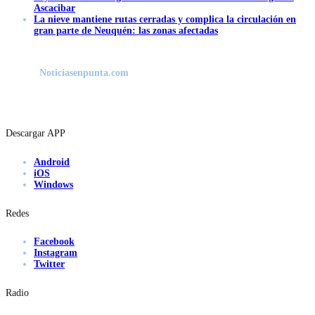
Ascacibar
La nieve mantiene rutas cerradas y complica la circulación en
gran parte de Neuquén: las zonas afectadas
Noticiasenpunta.com
Descargar APP
Android
iOS
Windows
Redes
Facebook
Instagram
Twitter
Radio