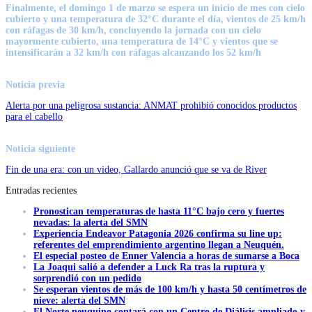
Finalmente, el
domingo 1 de marzo
se espera un inicio de mes con cielo
cubierto y una temperatura de 32°C durante el día, vientos de 25 km/h
con ráfagas de 30 km/h, concluyendo la jornada con un cielo
mayormente cubierto, una temperatura de 14°C y vientos que se
intensificarán a 32 km/h con ráfagas alcanzando los 52 km/h
Noticia previa
Alerta por una peligrosa sustancia: ANMAT prohibió conocidos productos
para el cabello
Noticia siguiente
Fin de una era: con un video, Gallardo anunció que se va de River
Entradas recientes
Pronostican temperaturas de hasta 11°C bajo cero y fuertes
nevadas: la alerta del SMN
Experiencia Endeavor Patagonia 2026 confirma su line up:
referentes del emprendimiento argentino llegan a Neuquén.
El especial posteo de Enner Valencia a horas de sumarse a Boca
La Joaqui salió a defender a Luck Ra tras la ruptura y
sorprendió con un pedido
Se esperan vientos de más de 100 km/h y hasta 50 centímetros de
nieve: alerta del SMN
El Norte neuquino contará con un Centro de Diálisis ampliado y