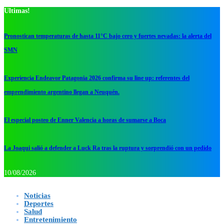
Ultimas!
Pronostican temperaturas de hasta 11°C bajo cero y fuertes nevadas: la alerta del
SMN
Experiencia Endeavor Patagonia 2026 confirma su line up: referentes del
emprendimiento argentino llegan a Neuquén.
El especial posteo de Enner Valencia a horas de sumarse a Boca
La Joaqui salió a defender a Luck Ra tras la ruptura y sorprendió con un pedido
10/08/2026
Noticias
Deportes
Salud
Entretenimiento