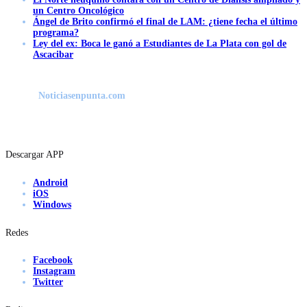
un Centro Oncológico
Ángel de Brito confirmó el final de LAM: ¿tiene fecha el último
programa?
Ley del ex: Boca le ganó a Estudiantes de La Plata con gol de
Ascacibar
Noticiasenpunta.com
Descargar APP
Android
iOS
Windows
Redes
Facebook
Instagram
Twitter