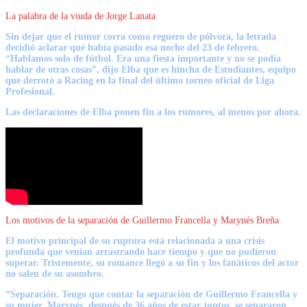
La palabra de la viuda de Jorge Lanata
Sin dejar que el rumor corra como reguero de pólvora, la letrada
decidió aclarar qué había pasado esa noche del 23 de febrero.
“
Hablamos solo de fútbol.
Era una fiesta importante y no se podía
hablar de otras cosas”, dijo Elba que es hincha de Estudiantes, equipo
que derrotó a Racing en la final del último torneo oficial de Liga
Profesional.
Las declaraciones de Elba ponen fin a los rumores, al menos por ahora.
Los motivos de la separación de Guillermo Francella y Marynés Breña
El motivo principal de su ruptura está relacionada a una crisis
profunda que venían arrastrando hace tiempo y que no pudieron
superar. Tristemente, su romance llegó a su fin y los fanáticos del actor
no salen de su asombro.
“Separación. Tengo que contar la separación de Guillermo Francella y
su mujer, Marynés, después de 36 años de estar juntos, se separaron,