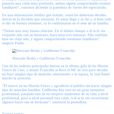
pasaron una crisis muy profunda, ambos siguen compartiendo eventos
familiares”, comenzó diciendo la panelista de Socios del espectáculo.
En una información inédita que brindó, contó los dolorosos detalles
detrás de la decisión que tomaron. El amor llegó a su fin y, si bien todo
se dio en buenos términos, ya lo confirmaron en el seno de su familia.
“Tienen una muy buena relación. En el último tiempo a él se lo vio
viajando solo con su hermano, hará unas tres semanas. Ella también
hizo un viaje sola, y siguen compartiendo reuniones familiares”,
aseguró Paula.
Marynés Breña y Guillermo Francella
Uno de los indicios principales fueron en la última gala de los Martín
Fierro de Cine, a donde Francella se llevó el MF de Oro pero decidió
no hace ningún tipo de mención relacionada a su esposa, lo cual llamó
mucho la atención.
“Él estuvo en los Martín Fierro y agradeció al público sin hacer ningún
tipo de mención familiar. Guillermo hoy está en un gran momento
profesional, pasando uno de los mejores momentos de su vida a nivel
profesional, pero a nivel personal esta crisis. A él se lo vio recorriendo
algunos bares con su hermano”, sentenció la periodista.
Noticia previa