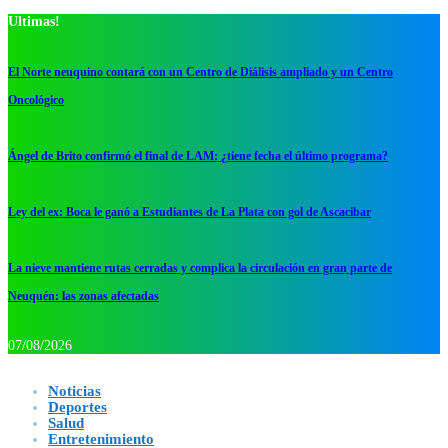
Ultimas!
El Norte neuquino contará con un Centro de Diálisis ampliado y un Centro
Oncológico
Ángel de Brito confirmó el final de LAM: ¿tiene fecha el último programa?
Ley del ex: Boca le ganó a Estudiantes de La Plata con gol de Ascacibar
La nieve mantiene rutas cerradas y complica la circulación en gran parte de
Neuquén: las zonas afectadas
07/08/2026
Noticias
Deportes
Salud
Entretenimiento