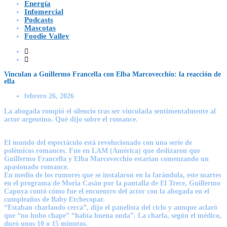
Energía
Infomercial
Podcasts
Mascotas
Foodie Valley
Vinculan a Guillermo Francella con Elba Marcovecchio: la reacción de
ella
febrero 26, 2026
La abogada rompió el silencio tras ser vinculada sentimentalmente al
actor argentino. Qué dijo sobre el romance.
El mundo del espectáculo está revolucionado con una serie de
polémicos romances. Fue en LAM (América) que deslizaron que
Guillermo Francella y Elba Marcovecchio estarían comenzando un
apasionado romance.
En medio de los rumores que se instalaron en la farándula, este martes
en el programa de Moria Casán por la pantalla de El Trece, Guillermo
Capuya contó cómo fue el encuentro del actor con la abogada en el
cumpleaños de Baby Etchecopar.
“Estaban charlando cerca”, dijo el panelista del ciclo y aunque aclaró
que “no hubo chape” “había buena onda”. La charla, según el médico,
duró unos 10 o 15 minutos.