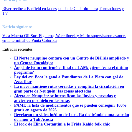
River recibe a Banfield en la despedida de Gallardo: hora, formaciones y
TV
Noticia siguiente
Vaca Muerta Oil Sur: Figueroa, Weretilneck y Marín supervisaron avances
en la terminal de Punta Colorada
Entradas recientes
El Norte neuquino contará con un Centro de Diálisis ampliado y
un Centro Oncológico
Ángel de Brito confirmó el final de LAM: ¿tiene fecha el último
programa?
Ley del ex: Boca le ganó a Estudiantes de La Plata con gol de
Ascacibar
La nieve mantiene rutas cerradas y complica la circulación en
gran parte de Neuquén: las zonas afectadas
Alerta en Neuquén: se intensifican las lluvias y nevadas y
advierten por hielo en las rutas
PAMI: la lista de medicamentos que se pueden conseguir 100%
gratis en agosto de 2026
Revelaron un video inédito de Luck Ra dedicándole una canción
de amor a Tuli Acosta
El look de Elina Costantini a lo Frida Kahlo folk chic