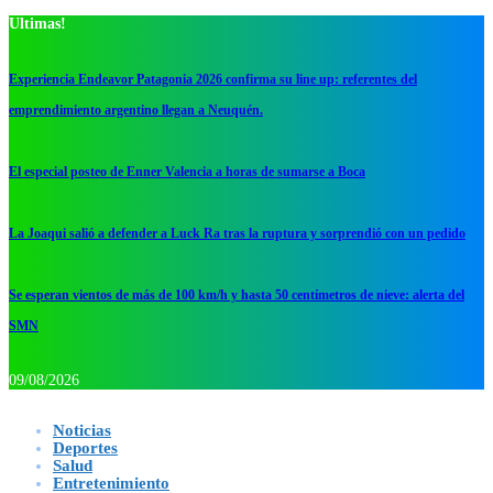
Ultimas!
Experiencia Endeavor Patagonia 2026 confirma su line up: referentes del
emprendimiento argentino llegan a Neuquén.
El especial posteo de Enner Valencia a horas de sumarse a Boca
La Joaqui salió a defender a Luck Ra tras la ruptura y sorprendió con un pedido
Se esperan vientos de más de 100 km/h y hasta 50 centímetros de nieve: alerta del
SMN
09/08/2026
Noticias
Deportes
Salud
Entretenimiento