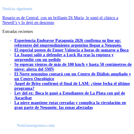
Noticia siguiente
Rosario es de Central: con un brillante Di María, le ganó el clásico a
Newell’s y lo dejó en descenso
Entradas recientes
Experiencia Endeavor Patagonia 2026 confirma su line up:
referentes del emprendimiento argentino llegan a Neuquén.
El especial posteo de Enner Valencia a horas de sumarse a Boca
La Joaqui salió a defender a Luck Ra tras la ruptura y
sorprendió con un pedido
Se esperan vientos de más de 100 km/h y hasta 50 centímetros de
nieve: alerta del SMN
El Norte neuquino contará con un Centro de Diálisis ampliado y
un Centro Oncológico
Ángel de Brito confirmó el final de LAM: ¿tiene fecha el último
programa?
Ley del ex: Boca le ganó a Estudiantes de La Plata con gol de
Ascacibar
La nieve mantiene rutas cerradas y complica la circulación en
gran parte de Neuquén: las zonas afectadas
Noticiasenpunta.com