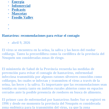
Energía
Infomercial
Podcasts
Mascotas
Foodie Valley
Hantavirus: recomendaciones para evitar el contagio
abril 9, 2026
El virus se encuentra en la orina, la saliva y las heces del roedor
colilargo. Tanto la precordillera como la cordillera de la provincia del
Neuquén son consideradas zonas de riesgo.
El ministerio de Salud de la Provincia recuerda las medidas de
prevención para evitar el contagio de hantavirus, enfermedad
infecciosa transmitida por algunos ratones silvestres conocidos como
colilargos, los cuales se infectan y transmiten el virus a través de la
orina, las heces y la saliva. Es importante que las recomendaciones sean
tenidas en cuenta tanto en ámbitos rurales abiertos como en espacios
cerrados ante la posible presencia de roedores en busca de alimento.
El primer caso de enfermedad por hantavirus Andes Sur se registró en
1996 y desde ese momento la provincia del Neuquén es considerada
zona endémica para la transmisión del virus, ya que la zona