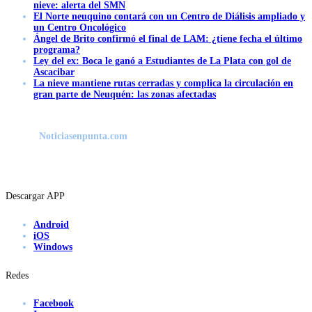
nieve: alerta del SMN
El Norte neuquino contará con un Centro de Diálisis ampliado y
un Centro Oncológico
Ángel de Brito confirmó el final de LAM: ¿tiene fecha el último
programa?
Ley del ex: Boca le ganó a Estudiantes de La Plata con gol de
Ascacibar
La nieve mantiene rutas cerradas y complica la circulación en
gran parte de Neuquén: las zonas afectadas
Noticiasenpunta.com
Descargar APP
Android
iOS
Windows
Redes
Facebook