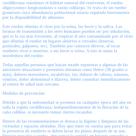
cordillerana constituye el hábitat natural del reservorio, el roedor
oligoryzomys longicaudatus o ratón colilargo. Se trata de un roedor
granívoro cuya abundancia poblacional estaría regulada fuertemente
por la disponibilidad de alimento.
Este roedor elimina el virus por la orina, las heces y la saliva. Las
formas de transmisión a los seres humanos pueden ser por inhalación,
que es la vía más frecuente, al respirar el aire contaminado por el virus
que eliminó el roedor en lugares abiertos o cerrados (huertas,
pastizales, galpones, etc). También por contacto directo, al tocar
roedores vivos o muertos, o sus heces u orina. A esto se suma la
mordedura del roedor.
Todas aquellas personas que hayan estado expuestas a algunas de las
anteriores situaciones y presenten síntomas como fiebre (38 grados o
más), dolores musculares, escalofríos, tos, dolores de cabeza, náuseas,
vómitos, dolor abdominal o diarrea, deben consultar inmediatamente
al centro de salud más cercano.
Medidas de prevención
Debido a que la enfermedad se presenta en cualquier época del año en
toda la región cordillerana, independientemente de la floración de la
caña colihue, es necesario tomar ciertos recaudos.
Dentro de las recomendaciones se destaca la higiene y limpieza de las
viviendas y espacios aledaños. Hay que tener en cuenta que para evitar
la presencia de roedores se deben lavar los platos después de su uso,
limpiar mesadas y suelos, almacenar la comida en lugares cerrados y