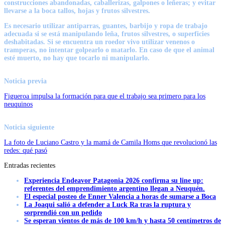
construcciones abandonadas, caballerizas, galpones o leñeras; y evitar
llevarse a la boca tallos, hojas y frutos silvestres.
Es necesario utilizar antiparras, guantes, barbijo y ropa de trabajo
adecuada si se está manipulando leña, frutos silvestres, o superficies
deshabitadas. Si se encuentra un roedor vivo utilizar venenos o
tramperas, no intentar golpearlo o matarlo. En caso de que el animal
esté muerto, no hay que tocarlo ni manipularlo.
Noticia previa
Figueroa impulsa la formación para que el trabajo sea primero para los
neuquinos
Noticia siguiente
La foto de Luciano Castro y la mamá de Camila Homs que revolucionó las
redes: qué pasó
Entradas recientes
Experiencia Endeavor Patagonia 2026 confirma su line up:
referentes del emprendimiento argentino llegan a Neuquén.
El especial posteo de Enner Valencia a horas de sumarse a Boca
La Joaqui salió a defender a Luck Ra tras la ruptura y
sorprendió con un pedido
Se esperan vientos de más de 100 km/h y hasta 50 centímetros de