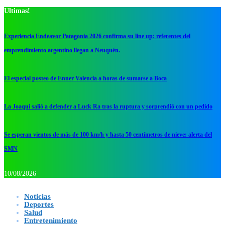
Ultimas!
Experiencia Endeavor Patagonia 2026 confirma su line up: referentes del
emprendimiento argentino llegan a Neuquén.
El especial posteo de Enner Valencia a horas de sumarse a Boca
La Joaqui salió a defender a Luck Ra tras la ruptura y sorprendió con un pedido
Se esperan vientos de más de 100 km/h y hasta 50 centímetros de nieve: alerta del
SMN
10/08/2026
Noticias
Deportes
Salud
Entretenimiento