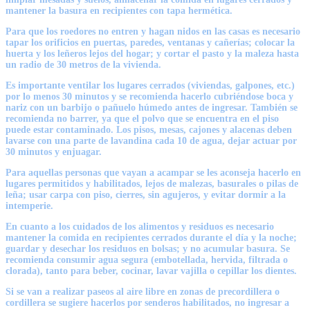
mantener la basura en recipientes con tapa hermética.
Para que los roedores no entren y hagan nidos en las casas es necesario
tapar los orificios en puertas, paredes, ventanas y cañerías; colocar la
huerta y los leñeros lejos del hogar; y cortar el pasto y la maleza hasta
un radio de 30 metros de la vivienda.
Es importante ventilar los lugares cerrados (viviendas, galpones, etc.)
por lo menos 30 minutos y se recomienda hacerlo cubriéndose boca y
nariz con un barbijo o pañuelo húmedo antes de ingresar. También se
recomienda no barrer, ya que el polvo que se encuentra en el piso
puede estar contaminado. Los pisos, mesas, cajones y alacenas deben
lavarse con una parte de lavandina cada 10 de agua, dejar actuar por
30 minutos y enjuagar.
Para aquellas personas que vayan a acampar se les aconseja hacerlo en
lugares permitidos y habilitados, lejos de malezas, basurales o pilas de
leña; usar carpa con piso, cierres, sin agujeros, y evitar dormir a la
intemperie.
En cuanto a los cuidados de los alimentos y residuos es necesario
mantener la comida en recipientes cerrados durante el día y la noche;
guardar y desechar los residuos en bolsas; y no acumular basura. Se
recomienda consumir agua segura (embotellada, hervida, filtrada o
clorada), tanto para beber, cocinar, lavar vajilla o cepillar los dientes.
Si se van a realizar paseos al aire libre en zonas de precordillera o
cordillera se sugiere hacerlos por senderos habilitados, no ingresar a