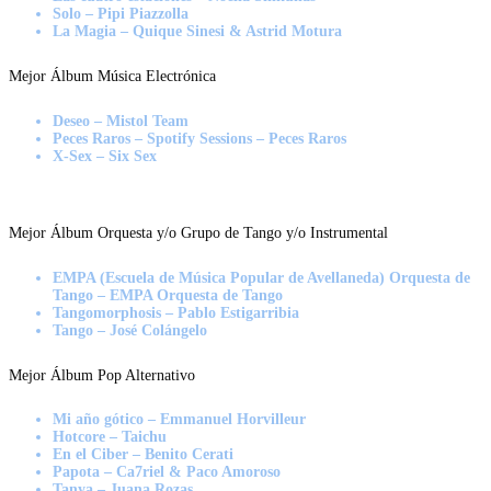
Solo – Pipi Piazzolla
La Magia – Quique Sinesi & Astrid Motura
Mejor Álbum Música Electrónica
Deseo – Mistol Team
Peces Raros – Spotify Sessions – Peces Raros
X-Sex – Six Sex
Mejor Álbum Orquesta y/o Grupo de Tango y/o Instrumental
EMPA (Escuela de Música Popular de Avellaneda) Orquesta de
Tango – EMPA Orquesta de Tango
Tangomorphosis – Pablo Estigarribia
Tango – José Colángelo
Mejor Álbum Pop Alternativo
Mi año gótico – Emmanuel Horvilleur
Hotcore – Taichu
En el Ciber – Benito Cerati
Papota – Ca7riel & Paco Amoroso
Tanya – Juana Rozas