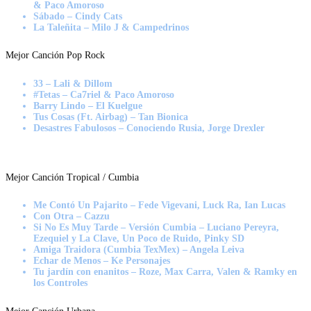
& Paco Amoroso
Sábado – Cindy Cats
La Taleñita – Milo J & Campedrinos
Mejor Canción Pop Rock
33 – Lali & Dillom
#Tetas – Ca7riel & Paco Amoroso
Barry Lindo – El Kuelgue
Tus Cosas (Ft. Airbag) – Tan Bionica
Desastres Fabulosos – Conociendo Rusia, Jorge Drexler
Mejor Canción Tropical / Cumbia
Me Contó Un Pajarito – Fede Vigevani, Luck Ra, Ian Lucas
Con Otra – Cazzu
Si No Es Muy Tarde – Versión Cumbia – Luciano Pereyra,
Ezequiel y La Clave, Un Poco de Ruido, Pinky SD
Amiga Traidora (Cumbia TexMex) – Angela Leiva
Echar de Menos – Ke Personajes
Tu jardín con enanitos – Roze, Max Carra, Valen & Ramky en
los Controles