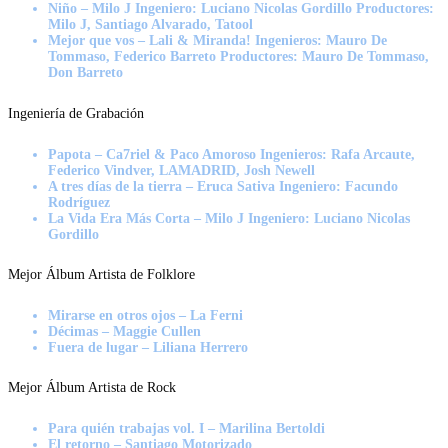
Niño – Milo J Ingeniero: Luciano Nicolas Gordillo Productores:
Milo J, Santiago Alvarado, Tatool
Mejor que vos – Lali & Miranda! Ingenieros: Mauro De
Tommaso, Federico Barreto Productores: Mauro De Tommaso,
Don Barreto
Ingeniería de Grabación
Papota – Ca7riel & Paco Amoroso Ingenieros: Rafa Arcaute,
Federico Vindver, LAMADRID, Josh Newell
A tres días de la tierra – Eruca Sativa Ingeniero: Facundo
Rodríguez
La Vida Era Más Corta – Milo J Ingeniero: Luciano Nicolas
Gordillo
Mejor Álbum Artista de Folklore
Mirarse en otros ojos – La Ferni
Décimas – Maggie Cullen
Fuera de lugar – Liliana Herrero
Mejor Álbum Artista de Rock
Para quién trabajas vol. I – Marilina Bertoldi
El retorno – Santiago Motorizado