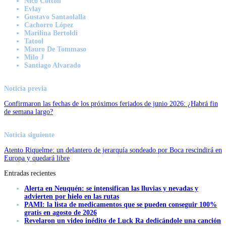
Nico Cotton
Evlay
Gustavo Santaolalla
Cachorro López
Marilina Bertoldi
Tatool
Mauro De Tommaso
Milo J
Santiago Alvarado
Noticia previa
Confirmaron las fechas de los próximos feriados de junio 2026: ¿Habrá fin
de semana largo?
Noticia siguiente
Atento Riquelme: un delantero de jerarquía sondeado por Boca rescindirá en
Europa y quedará libre
Entradas recientes
Alerta en Neuquén: se intensifican las lluvias y nevadas y
advierten por hielo en las rutas
PAMI: la lista de medicamentos que se pueden conseguir 100%
gratis en agosto de 2026
Revelaron un video inédito de Luck Ra dedicándole una canción