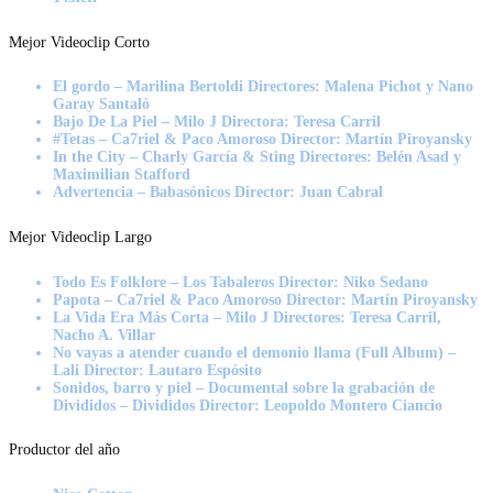
Mejor Videoclip Corto
El gordo – Marilina Bertoldi Directores: Malena Pichot y Nano
Garay Santaló
Bajo De La Piel – Milo J Directora: Teresa Carril
#Tetas – Ca7riel & Paco Amoroso Director: Martín Piroyansky
In the City – Charly García & Sting Directores: Belén Asad y
Maximilian Stafford
Advertencia – Babasónicos Director: Juan Cabral
Mejor Videoclip Largo
Todo Es Folklore – Los Tabaleros Director: Niko Sedano
Papota – Ca7riel & Paco Amoroso Director: Martín Piroyansky
La Vida Era Más Corta – Milo J Directores: Teresa Carril,
Nacho A. Villar
No vayas a atender cuando el demonio llama (Full Album) –
Lali Director: Lautaro Espósito
Sonidos, barro y piel – Documental sobre la grabación de
Divididos – Divididos Director: Leopoldo Montero Ciancio
Productor del año