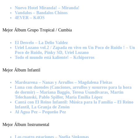
Nuevo Hotel Miranda! – Miranda!
Vandalos – Bandalos Chinos
4EVER – K4OS
Mejor Álbum Grupo Tropical / Cumbia
El Desvelo – La Delio Valdez
Uriel Lozano vol.2 / Zapada en vivo en Un Poco de Ruido ! – Un
Poco de Ruido, Pinky SD, Uriel Lozano
Todo el mundo está kaliente! – Kchiporros
Mejor Álbum Infantil
Mardearena – Nanas y Arrullos – Magdalena Fleitas
Luna con duendes (Canciones, arrullos y susurros para la hora
de dormir) – Mariana Baggio, Teresa Usandivaras, Martin
Telechanski, Pablo Spiller, María Emilia López
Cantá con El Reino Infantil: Música para la Familia – El Reino
Infantil, La Granja de Zenón
Al Agua Pez – Pequeño Pez
Mejor Álbum Instrumental
Las cuatro estaciones – Noelia Sinkunas