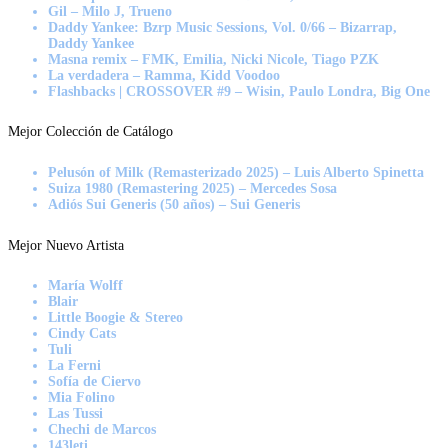
Gil – Milo J, Trueno
Daddy Yankee: Bzrp Music Sessions, Vol. 0/66 – Bizarrap,
Daddy Yankee
Masna remix – FMK, Emilia, Nicki Nicole, Tiago PZK
La verdadera – Ramma, Kidd Voodoo
Flashbacks | CROSSOVER #9 – Wisin, Paulo Londra, Big One
Mejor Colección de Catálogo
Pelusón of Milk (Remasterizado 2025) – Luis Alberto Spinetta
Suiza 1980 (Remastering 2025) – Mercedes Sosa
Adiós Sui Generis (50 años) – Sui Generis
Mejor Nuevo Artista
María Wolff
Blair
Little Boogie & Stereo
Cindy Cats
Tuli
La Ferni
Sofía de Ciervo
Mia Folino
Las Tussi
Chechi de Marcos
143leti