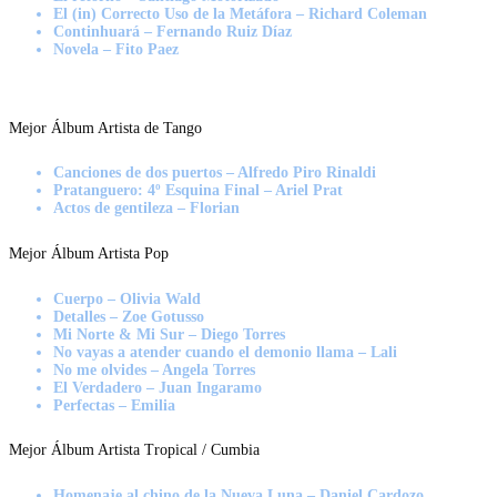
El (in) Correcto Uso de la Metáfora – Richard Coleman
Continhuará – Fernando Ruiz Díaz
Novela – Fito Paez
Mejor Álbum Artista de Tango
Canciones de dos puertos – Alfredo Piro Rinaldi
Pratanguero: 4º Esquina Final – Ariel Prat
Actos de gentileza – Florian
Mejor Álbum Artista Pop
Cuerpo – Olivia Wald
Detalles – Zoe Gotusso
Mi Norte & Mi Sur – Diego Torres
No vayas a atender cuando el demonio llama – Lali
No me olvides – Angela Torres
El Verdadero – Juan Ingaramo
Perfectas – Emilia
Mejor Álbum Artista Tropical / Cumbia
Homenaje al chino de la Nueva Luna – Daniel Cardozo