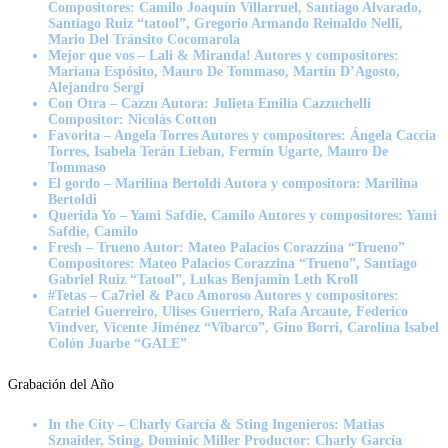
Compositores: Camilo Joaquín Villarruel, Santiago Alvarado,
Santiago Ruiz “tatool”, Gregorio Armando Reinaldo Nelli,
Mario Del Tránsito Cocomarola
Mejor que vos – Lali & Miranda! Autores y compositores:
Mariana Espósito, Mauro De Tommaso, Martin D’Agosto,
Alejandro Sergi
Con Otra – Cazzu Autora: Julieta Emilia Cazzuchelli
Compositor: Nicolás Cotton
Favorita – Angela Torres Autores y compositores: Ángela Caccia
Torres, Isabela Terán Lieban, Fermín Ugarte, Mauro De
Tommaso
El gordo – Marilina Bertoldi Autora y compositora: Marilina
Bertoldi
Querida Yo – Yami Safdie, Camilo Autores y compositores: Yami
Safdie, Camilo
Fresh – Trueno Autor: Mateo Palacios Corazzina “Trueno”
Compositores: Mateo Palacios Corazzina “Trueno”, Santiago
Gabriel Ruiz “Tatool”, Lukas Benjamin Leth Kroll
#Tetas – Ca7riel & Paco Amoroso Autores y compositores:
Catriel Guerreiro, Ulises Guerriero, Rafa Arcaute, Federico
Vindver, Vicente Jiménez “Vibarco”, Gino Borri, Carolina Isabel
Colón Juarbe “GALE”
Grabación del Año
In the City – Charly García & Sting Ingenieros: Matias
Sznaider, Sting, Dominic Miller Productor: Charly García