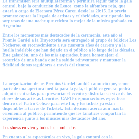
La transmisión será multiplataforma y permitirá seguir tanto la gala
central, bajo la conducción de Leuco, como la alfombra roja, que
estará a cargo de Eleonora Pérez Caresi desde las 20:15. La previa
promete captar la llegada de artistas y celebridades, anticipando las
sorpresas de una noche que celebra lo mejor de la música grabada en
Argentina.
Entre los momentos más destacados de la ceremonia, este año el
Premio Gardel a la Trayectoria será entregado al grupo de folklore Los
Nocheros, en reconocimiento a sus cuarenta años de carrera y a la
huella indeleble que han dejado en el público a lo largo de las décadas.
Este galardón, uno de los más esperados, busca homenajear el
recorrido de una banda que ha sabido reinventarse y mantener la
fidelidad de sus seguidores a través del tiempo.
La organización de los Premios Gardel también anunció que, como
parte de una apertura inédita para la gala, el público general podrá
adquirir entradas para presenciar el evento y disfrutar en vivo de los
shows de sus artistas favoritos. CAPIF dispuso sectores específicos
dentro del Teatro Coliseo para este fin, y los tickets ya están
disponibles a través de Ticketek. Esta decisión acerca aun más la
ceremonia al público, permitiendo que los fanáticos compartan la
experiencia junto a los músicos más destacados del año.
Los shows en vivo y todos los nominados
En cuanto a los espectáculos en vivo, la gala contará con la