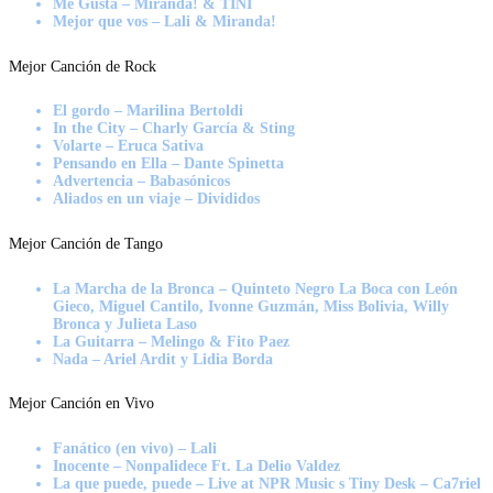
Me Gusta – Miranda! & TINI
Mejor que vos – Lali & Miranda!
Mejor Canción de Rock
El gordo – Marilina Bertoldi
In the City – Charly García & Sting
Volarte – Eruca Sativa
Pensando en Ella – Dante Spinetta
Advertencia – Babasónicos
Aliados en un viaje – Divididos
Mejor Canción de Tango
La Marcha de la Bronca – Quinteto Negro La Boca con León
Gieco, Miguel Cantilo, Ivonne Guzmán, Miss Bolivia, Willy
Bronca y Julieta Laso
La Guitarra – Melingo & Fito Paez
Nada – Ariel Ardit y Lidia Borda
Mejor Canción en Vivo
Fanático (en vivo) – Lali
Inocente – Nonpalidece Ft. La Delio Valdez
La que puede, puede – Live at NPR Music s Tiny Desk – Ca7riel