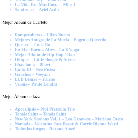
La Vida Era Más Corta – Milo J
Sandro así – Ariel Ardit
Mejor Álbum de Cuarteto
Rompecabezas – Ulises Bueno
Mejores Amigos de La Muela – Eugenia Quevedo
Que sed – Luck Ra
En Vivo Buenos Aires – La K’onga
Mejor Álbum de Hip Hop / Rap
Okupas – Little Boogie & Stereo
Bhavilonia – Bhavi
Culto III – Neo Pistea
Gauchos – Veeyam
EUB Deluxe – Trueno
Versus – Paulo Londra
Mejor Álbum de Jazz
Apocalipsis – Pipi Piazzolla Trio
Tomás Sainz – Tomás Sainz
New York Sessions Vol. 1 – Leo Genovese – Mariano Otero
Nomads – Valentino Jazz Bazar & Carrie Dianne Ward
Todos los fuegos – Roxana Amed