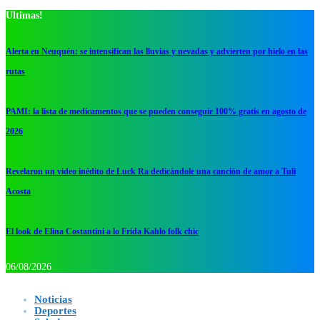
Ultimas!
Alerta en Neuquén: se intensifican las lluvias y nevadas y advierten por hielo en las
rutas
PAMI: la lista de medicamentos que se pueden conseguir 100% gratis en agosto de
2026
Revelaron un video inédito de Luck Ra dedicándole una canción de amor a Tuli
Acosta
El look de Elina Costantini a lo Frida Kahlo folk chic
06/08/2026
Noticias
Deportes