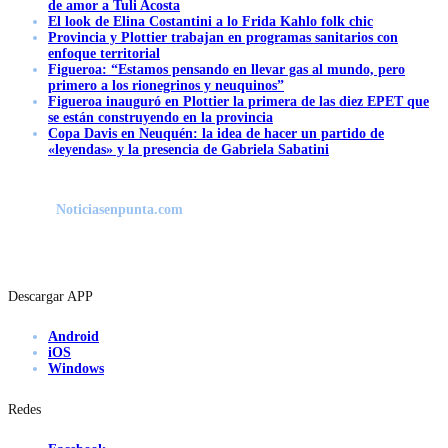
de amor a Tuli Acosta
El look de Elina Costantini a lo Frida Kahlo folk chic
Provincia y Plottier trabajan en programas sanitarios con
enfoque territorial
Figueroa: “Estamos pensando en llevar gas al mundo, pero
primero a los rionegrinos y neuquinos”
Figueroa inauguró en Plottier la primera de las diez EPET que
se están construyendo en la provincia
Copa Davis en Neuquén: la idea de hacer un partido de
«leyendas» y la presencia de Gabriela Sabatini
Noticiasenpunta.com
Descargar APP
Android
iOS
Windows
Redes