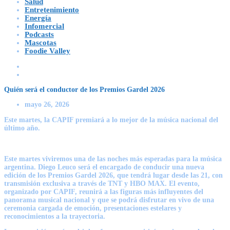
Salud
Entretenimiento
Energía
Infomercial
Podcasts
Mascotas
Foodie Valley
Quién será el conductor de los Premios Gardel 2026
mayo 26, 2026
Este martes, la CAPIF premiará a lo mejor de la música nacional del
último año.
Este martes viviremos una de las noches más esperadas para la música
argentina.
Diego Leuco
será el encargado de conducir una nueva
edición de los Premios Gardel 2026, que tendrá lugar desde las 21, con
transmisión exclusiva a través de TNT y HBO MAX. El evento,
organizado por CAPIF, reunirá a las figuras más influyentes del
panorama musical nacional y que se podrá disfrutar en vivo de una
ceremonia cargada de emoción, presentaciones estelares y
reconocimientos a la trayectoria.