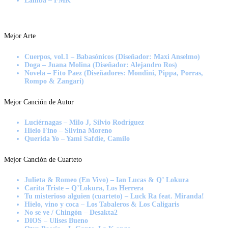
Lamba – FMK
Mejor Arte
Cuerpos, vol.1 – Babasónicos (Diseñador: Maxi Anselmo)
Doga – Juana Molina (Diseñador: Alejandro Ros)
Novela – Fito Paez (Diseñadores: Mondini, Pippa, Porras,
Rompo & Zangari)
Mejor Canción de Autor
Luciérnagas – Milo J, Silvio Rodríguez
Hielo Fino – Silvina Moreno
Querida Yo – Yami Safdie, Camilo
Mejor Canción de Cuarteto
Julieta & Romeo (En Vivo) – Ian Lucas & Q’ Lokura
Carita Triste – Q’Lokura, Los Herrera
Tu misterioso alguien (cuarteto) – Luck Ra feat. Miranda!
Hielo, vino y coca – Los Tabaleros & Los Caligaris
No se ve / Chingón – Desakta2
DIOS – Ulises Bueno