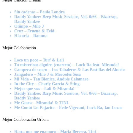
Mejor Canción Urbana
Sin cadenas – Paulo Londra
Daddy Yankee: Bzrp Music Sessions, Vol. 0/66 – Bizarrap,
Daddy Yankee
Olimpo – Milo J
Cruz – Trueno & Feid
Historia – Ramma
Mejor Colaboración
Loco un poco – Turf & Lali
Tu misterioso alguien (cuarteto) – Luck Ra feat. Miranda!
Campera de cuero – Los Tabaleros & Las Pastillas del Abuelo
Jangadero – Milo J & Mercedes Sosa
Mi Vida – Tan Bionica, Andrés Calamaro
In the City – Charly García & Sting
Mejor que vos – Lali & Miranda!
Daddy Yankee: Bzrp Music Sessions, Vol. 0/66 – Bizarrap,
Daddy Yankee
Me Gusta – Miranda! & TINI
Me Contó Un Pajarito – Fede Vigevani, Luck Ra, Ian Lucas
Mejor Colaboración Urbana
Hasta que me enamoro – Maria Becerra, Tini