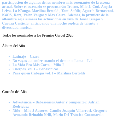
participación de algunos de los nombres más resonantes de la escena
actual. Sobre el escenario se presentarán Trueno, Milo J, Coti, Angela
Leiva, La K’onga, Marilina Bertoldi, Yami Safdie, Agustín Bernasconi,
K4OS, Roze, Valen Vargas y Max Carra. Además, la premiere de la
alfombra roja sumará las actuaciones en vivo de Joaco Burgos y
Cucuza Castiello, anticipando una noche repleta de talento y
diversidad musical.
Todos los nominados a los Premios Gardel 2026
Álbum del Año
Latinaje – Cazzu
No vayas a atender cuando el demonio llama – Lali
La Vida Era Más Corta – Milo J
Cuerpos, vol.1 – Babasónicos
Para quién trabajas vol. I – Marilina Bertoldi
Canción del Año
Advertencia – Babasónicos Autor y compositor: Adrián
Rodríguez
Niño – Milo J Autores: Camilo Joaquín Villarruel, Gregorio
Armando Reinaldo Nelli, Mario Del Tránsito Cocomarola