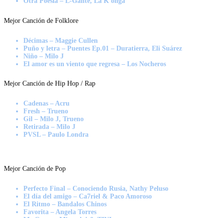
Otra Poesía – L-Gante, La K onga
Mejor Canción de Folklore
Décimas – Maggie Cullen
Puño y letra – Puentes Ep.01 – Duratierra, Eli Suárez
Niño – Milo J
El amor es un viento que regresa – Los Nocheros
Mejor Canción de Hip Hop / Rap
Cadenas – Acru
Fresh – Trueno
Gil – Milo J, Trueno
Retirada – Milo J
PVSL – Paulo Londra
Mejor Canción de Pop
Perfecto Final – Conociendo Rusia, Nathy Peluso
El día del amigo – Ca7riel & Paco Amoroso
El Ritmo – Bandalos Chinos
Favorita – Angela Torres