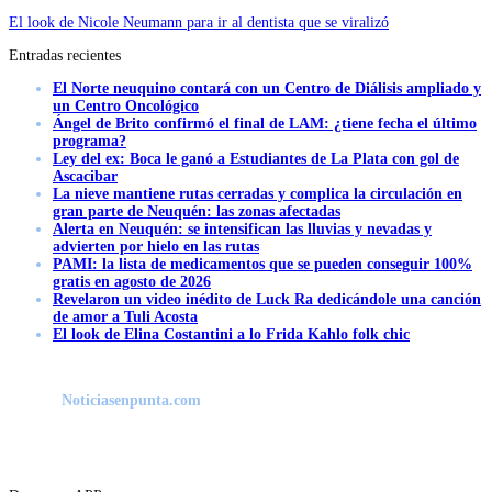
El look de Nicole Neumann para ir al dentista que se viralizó
Entradas recientes
El Norte neuquino contará con un Centro de Diálisis ampliado y
un Centro Oncológico
Ángel de Brito confirmó el final de LAM: ¿tiene fecha el último
programa?
Ley del ex: Boca le ganó a Estudiantes de La Plata con gol de
Ascacibar
La nieve mantiene rutas cerradas y complica la circulación en
gran parte de Neuquén: las zonas afectadas
Alerta en Neuquén: se intensifican las lluvias y nevadas y
advierten por hielo en las rutas
PAMI: la lista de medicamentos que se pueden conseguir 100%
gratis en agosto de 2026
Revelaron un video inédito de Luck Ra dedicándole una canción
de amor a Tuli Acosta
El look de Elina Costantini a lo Frida Kahlo folk chic
Noticiasenpunta.com