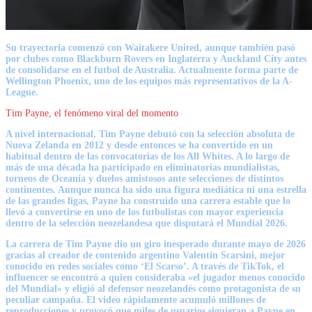
Su trayectoria comenzó con Waitakere United, aunque también pasó
por clubes como Blackburn Rovers en Inglaterra y Auckland City antes
de consolidarse en el futbol de Australia. Actualmente forma parte de
Wellington Phoenix, uno de los equipos más representativos de la A-
League.
Tim Payne, el fenómeno viral del momento
A nivel internacional,
Tim Payne
debutó con la selección absoluta de
Nueva Zelanda en 2012 y desde entonces se ha convertido en un
habitual dentro de las convocatorias de los All Whites. A lo largo de
más de una década ha participado en eliminatorias mundialistas,
torneos de Oceanía y duelos amistosos ante selecciones de distintos
continentes. Aunque nunca ha sido una figura mediática ni una estrella
de las grandes ligas, Payne ha construido una carrera estable que lo
llevó a convertirse en uno de los futbolistas con mayor experiencia
dentro de la selección neozelandesa que disputará el Mundial 2026.
La carrera de Tim Payne dio un giro inesperado durante mayo de 2026
gracias al creador de contenido argentino Valentín Scarsini, mejor
conocido en redes sociales como ‘El Scarso’. A través de TikTok, el
influencer se encontró a quien consideraba «el jugador menos conocido
del Mundial» y eligió al defensor neozelandés como protagonista de su
peculiar campaña. El video rápidamente acumuló millones de
reproducciones y provocó que miles de usuarios siguieran a Payne en