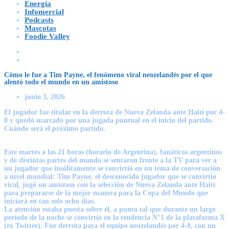
Energía
Infomercial
Podcasts
Mascotas
Foodie Valley
Cómo le fue a Tim Payne, el fenómeno viral neozelandés por el que
alentó todo el mundo en un amistoso
junio 3, 2026
El jugador fue titular en la derrota de Nueva Zelanda ante Haití por 4-
0 y quedó marcado por una jugada puntual en el inicio del partido.
Cuándo será el próximo partido.
Este martes a las 21 horas (horario de Argentina), fanáticos argentinos
y de distintas partes del mundo se sentaron frente a la TV para ver a
un jugador que insólitamente se convirtió en un tema de conversación
a nivel mundial: Tim Payne, el desconocido jugador que se convirtió
viral, jugó un amistoso con la selección de Nueva Zelanda ante Haití
para prepararse de la mejor manera para la Copa del Mundo que
iniciará en tan solo ocho días.
La atención estaba puesta sobre él, a punto tal que durante un largo
período de la noche se convirtió en la tendencia N°1 de la plataforma X
(ex Twitter). Fue derrota para el equipo neozelandés por 4-0, con un