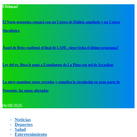
Ultimas!
El Norte neuquino contará con un Centro de Diálisis ampliado y un Centro
Oncológico
Ángel de Brito confirmó el final de LAM: ¿tiene fecha el último programa?
Ley del ex: Boca le ganó a Estudiantes de La Plata con gol de Ascacibar
La nieve mantiene rutas cerradas y complica la circulación en gran parte de
Neuquén: las zonas afectadas
06/08/2026
Noticias
Deportes
Salud
Entretenimiento