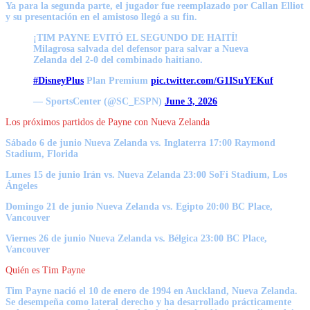
Ya para la segunda parte, el jugador fue reemplazado por Callan Elliot
y su presentación en el amistoso llegó a su fin.
¡TIM PAYNE EVITÓ EL SEGUNDO DE HAITÍ!
Milagrosa salvada del defensor para salvar a Nueva
Zelanda del 2-0 del combinado haitiano.
#DisneyPlus
Plan Premium
pic.twitter.com/G1ISuYEKuf
— SportsCenter (@SC_ESPN)
June 3, 2026
Los próximos partidos de Payne con Nueva Zelanda
Sábado 6 de junio Nueva Zelanda vs. Inglaterra 17:00 Raymond
Stadium, Florida
Lunes 15 de junio Irán vs. Nueva Zelanda 23:00 SoFi Stadium, Los
Ángeles
Domingo 21 de junio Nueva Zelanda vs. Egipto 20:00 BC Place,
Vancouver
Viernes 26 de junio Nueva Zelanda vs. Bélgica 23:00 BC Place,
Vancouver
Quién es Tim Payne
Tim Payne nació el 10 de enero de 1994 en Auckland, Nueva Zelanda.
Se desempeña como lateral derecho y ha desarrollado prácticamente