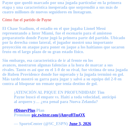
Payne que quedó marcado por una jugada particular en la primera
etapa y una característica inesperada que sorprendió a sus más de
cuatro millones de nuevos seguidores en Instagram.
Cómo fue el partido de Payne
El Chase Stadium, el estadio en el que jugaba Lionel Messi
representando a Inter Miami, fue el escenario para el amistoso
preparatorio donde Payne jugó la primera parte del partido. Ubicado
por la derecha como lateral, el jugador mostró una importante
proyección en ataque para poner en jaque a los haitianos que sacaron
fruto en el largo plazo de su gran estado físico.
Sin embargo, esa característica de ir al frente en los
avances, mostraron algunas falencias a la hora de marcar a sus
rivales. Tanto es así que en el 1-0 de su rival, fue víctima de una jugada
de
Ruben Providence
donde fue superado y la jugada terminó en gol.
Más tarde mostró su garra para jugar y salvó a su equipo del 2-0 en
contra al bloquear un remate que tenía destino de gol.
¡ATENCIÓN AL PIQUE EN PROFUNDIDAD! Tim
Payne buscó el empate vs. Haití a toda velocidad, anticipó
al arquero y… ¿era penal para Nueva Zelanda?
#DisneyPlus
Plan
Premium
pic.twitter.com/jAmyz8TmOX
— SportsCenter (@SC_ESPN)
June 3, 2026