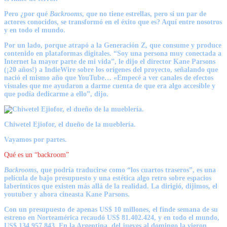
Pero ¿por qué
Backrooms
, que no tiene estrellas, pero sí un par de
actores conocidos, se transformó en el éxito que es? Aquí entre nosotros
y en todo el mundo.
Por un lado, porque
atrapó a la Generación Z, que consume y produce
contenido en plataformas digitales
. “Soy una persona muy conectada a
Internet la mayor parte de mi vida”, le dijo el director Kane Parsons
(¡20 años!) a IndieWire sobre los orígenes del proyecto, señalando que
nació el mismo año que YouTube… «Empecé a ver canales de efectos
visuales que me ayudaron a darme cuenta de que era algo accesible y
que podía dedicarme a ello”, dijo.
Chiwetel Ejiofor, el dueño de la mueblería.
Vayamos por partes.
Qué es un “backroom”
Backrooms
, que podría traducirse como “los cuartos traseros”, es una
película de bajo presupuesto y una estética algo retro sobre
espacios
laberínticos que existen más allá de la realidad
. La dirigió, dijimos, el
youtuber y ahora cineasta Kane Parsons.
Con un presupuesto de apenas US$ 10 millones, el finde semana de su
estreno en Norteamérica recaudó US$ 81.402.424, y en todo el mundo,
US$ 134.957.843. En la Argentina, del jueves al domingo la vieron