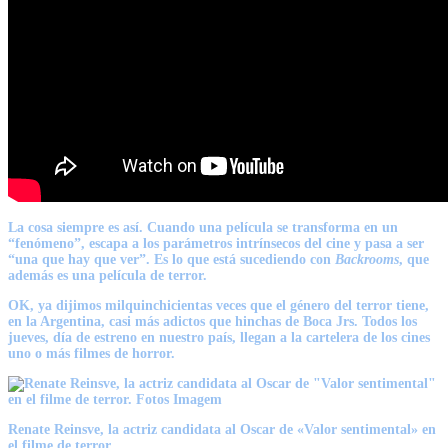
La cosa siempre es así. Cuando una película se transforma en un
“fenómeno”, escapa a los parámetros intrínsecos del cine y pasa a ser
“una que hay que ver”. Es lo que está sucediendo con
Backrooms
, que
además es una película de terror.
OK, ya dijimos milquinchicientas veces que
el género del terror tiene,
en la Argentina, casi más adictos que hinchas de Boca Jrs.
Todos los
jueves, día de estreno en nuestro país, llegan a la cartelera de los cines
uno o más filmes de horror.
Renate Reinsve, la actriz candidata al Oscar de «Valor sentimental» en
el filme de terror.