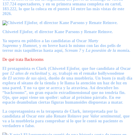
137.724 espectadores, y en su primera semana completa en cartel,
183.222, lo que la coloca en el puesto 14 entre las más vistas de este
2026.
Chiwetel Ejiofor, el director Kane Parsons y Renate Reinsve.
Ya supera en público a las candidatas al Oscar
Marty
Supremo
y
Hamnet
, y en breve hará lo mismo con las dos pelis de
terror más taquilleras hasta aquí,
Scream 7
y
La posesión de la momi
a.
De qué trata Backrooms
El protagonista es Clark (Chiwetel Ejiofor, que fue candidato al Oscar
por
12 años de esclavitud
y, ay, trabajó en el remake hollywoodense
de
El secreto de sus ojos
), dueño de una mueblería. Un buen (o mal) día
explora el sótano de la tienda y le llama la atención un haz de luz en
una pared. Y no va que se acerca y la atraviesa. Así descubre los
“backrooms”, un gran espacio extradimensional que no tendría fin.
Ojo, que aquí viene un spoiler: saltar al próximo párrafo. En ese
espacio deambulan ciertas figuras humanoides dispuestas a matar.
La coprotagonista es la terapeuta de Clark, interpretada por la
candidata al Oscar este año Renate Reinsve por
Valor sentimental
, que
va a la mueblería para comprobar si lo que le contó su paciente es
verdadero o falso.