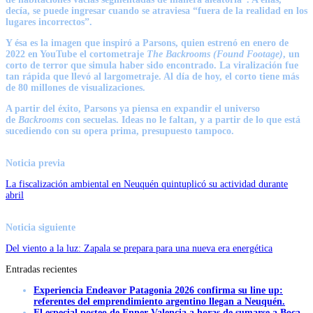
decía, se puede ingresar cuando se atraviesa “fuera de la realidad en los
lugares incorrectos”.
Y ésa es la imagen que inspiró a Parsons, quien estrenó en enero de
2022 en YouTube el cortometraje
The Backrooms (Found Footage)
, un
corto de terror que simula haber sido encontrado. La viralización fue
tan rápida que llevó al largometraje. Al día de hoy,
el corto tiene más
de 80 millones de visualizaciones
.
A partir del éxito, Parsons ya piensa en expandir el universo
de
Backrooms
con secuelas. Ideas no le faltan, y a partir de lo que está
sucediendo con su opera prima, presupuesto tampoco.
Noticia previa
La fiscalización ambiental en Neuquén quintuplicó su actividad durante
abril
Noticia siguiente
Del viento a la luz: Zapala se prepara para una nueva era energética
Entradas recientes
Experiencia Endeavor Patagonia 2026 confirma su line up:
referentes del emprendimiento argentino llegan a Neuquén.
El especial posteo de Enner Valencia a horas de sumarse a Boca