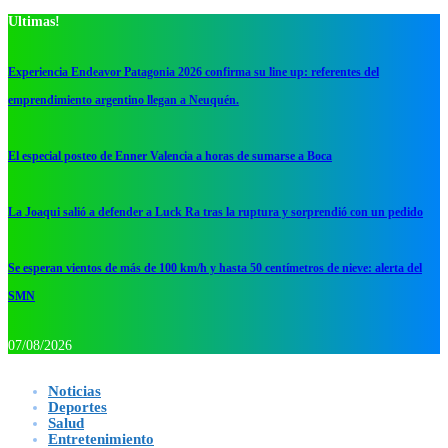
Ultimas!
Experiencia Endeavor Patagonia 2026 confirma su line up: referentes del
emprendimiento argentino llegan a Neuquén.
El especial posteo de Enner Valencia a horas de sumarse a Boca
La Joaqui salió a defender a Luck Ra tras la ruptura y sorprendió con un pedido
Se esperan vientos de más de 100 km/h y hasta 50 centímetros de nieve: alerta del
SMN
07/08/2026
Noticias
Deportes
Salud
Entretenimiento