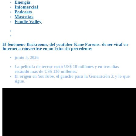
Energía
Infomercial
Podcasts
Mascotas
Foodie Valley
El fenómeno Backrooms, del youtuber Kane Parsons: de ser viral en
Internet a convertirse en un éxito sin precedentes
junio 5, 2026
La película de terror costó US$ 10 millones y en tres días
recaudó más de US$ 130 millones.
El origen en YouTube, el gancho para la Generación Z y lo que
sigue.