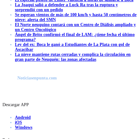
La Joaqui salió a defender a Luck Ra tras la ruptura y
sorprendió con un pedido
Se esperan vientos de más de 100 km/h y hasta 50 centímetros de
nieve: alerta del SMN
El Norte neuquino contará con un Centro de Diálisis ampliado y
un Centro Oncológico
Ángel de Brito confirmó el final de LAM: ¿tiene fecha el último
programa?
Ley del ex: Boca le ganó a Estudiantes de La Plata con gol de
Ascacibar
La nieve mantiene rutas cerradas y complica la circulación en
gran parte de Neuquén: las zonas afectadas
Noticiasenpunta.com
Descargar APP
Android
iOS
Windows