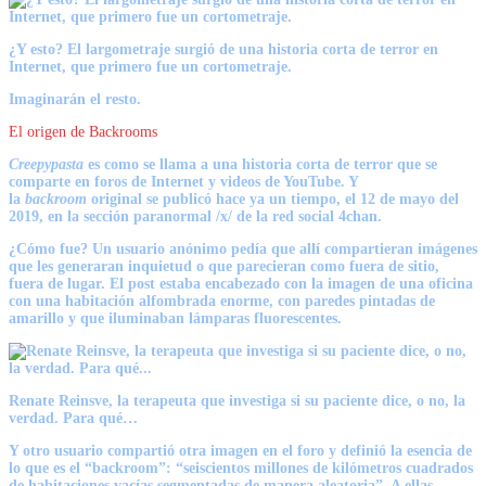
¿Y esto? El largometraje surgió de una historia corta de terror en
Internet, que primero fue un cortometraje.
Imaginarán el resto.
El origen de Backrooms
Creepypasta
es como se llama a una historia corta de terror que se
comparte en foros de Internet y videos de YouTube. Y
la
backroom
original se publicó hace ya un tiempo, el 12 de mayo del
2019, en la sección paranormal /x/ de la red social 4chan.
¿Cómo fue? Un usuario anónimo pedía que allí compartieran imágenes
que les generaran inquietud o que parecieran como fuera de sitio,
fuera de lugar. El post estaba encabezado con la imagen de una oficina
con una habitación alfombrada enorme, con paredes pintadas de
amarillo y que iluminaban lámparas fluorescentes.
Renate Reinsve, la terapeuta que investiga si su paciente dice, o no, la
verdad. Para qué…
Y otro usuario compartió otra imagen en el foro y definió la esencia de
lo que es el “backroom”: “seiscientos millones de kilómetros cuadrados
de habitaciones vacías segmentadas de manera aleatoria”. A ellas,