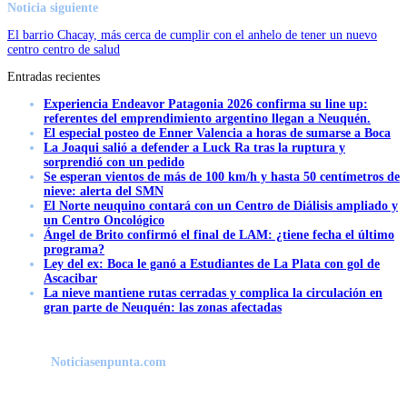
Noticia siguiente
El barrio Chacay, más cerca de cumplir con el anhelo de tener un nuevo
centro centro de salud
Entradas recientes
Experiencia Endeavor Patagonia 2026 confirma su line up:
referentes del emprendimiento argentino llegan a Neuquén.
El especial posteo de Enner Valencia a horas de sumarse a Boca
La Joaqui salió a defender a Luck Ra tras la ruptura y
sorprendió con un pedido
Se esperan vientos de más de 100 km/h y hasta 50 centímetros de
nieve: alerta del SMN
El Norte neuquino contará con un Centro de Diálisis ampliado y
un Centro Oncológico
Ángel de Brito confirmó el final de LAM: ¿tiene fecha el último
programa?
Ley del ex: Boca le ganó a Estudiantes de La Plata con gol de
Ascacibar
La nieve mantiene rutas cerradas y complica la circulación en
gran parte de Neuquén: las zonas afectadas
Noticiasenpunta.com