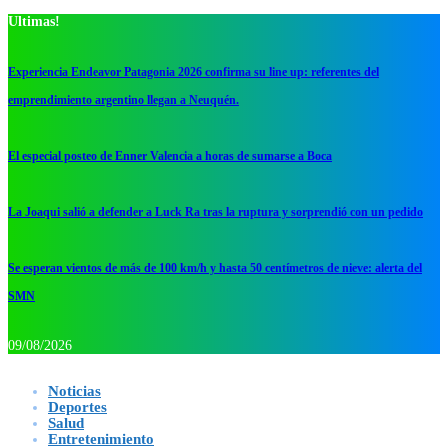
Ultimas!
Experiencia Endeavor Patagonia 2026 confirma su line up: referentes del
emprendimiento argentino llegan a Neuquén.
El especial posteo de Enner Valencia a horas de sumarse a Boca
La Joaqui salió a defender a Luck Ra tras la ruptura y sorprendió con un pedido
Se esperan vientos de más de 100 km/h y hasta 50 centímetros de nieve: alerta del
SMN
09/08/2026
Noticias
Deportes
Salud
Entretenimiento