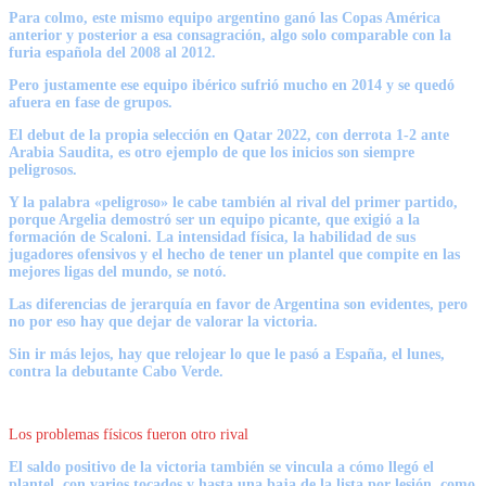
Para colmo, este mismo equipo argentino ganó las Copas América
anterior y posterior a esa consagración, algo solo comparable con la
furia española del 2008 al 2012.
Pero justamente ese equipo ibérico sufrió mucho en 2014 y se quedó
afuera en fase de grupos.
El debut de la propia selección en Qatar 2022,
con derrota 1-2 ante
Arabia Saudita,
es otro ejemplo de que los inicios son siempre
peligrosos.
Y la palabra «peligroso» le cabe también al rival del primer partido,
porque Argelia demostró ser un equipo picante, que exigió a la
formación de Scaloni.
La intensidad física, la habilidad de sus
jugadores ofensivos y el hecho de tener un plantel que compite en las
mejores ligas del mundo, se notó.
Las diferencias de jerarquía en favor de Argentina son evidentes, pero
no por eso hay que dejar de valorar la victoria.
Sin ir más lejos, hay que relojear lo que le pasó a
España,
el lunes,
contra la debutante Cabo Verde.
Los problemas físicos fueron otro rival
El saldo positivo de la victoria también se vincula a cómo llegó el
plantel, con varios tocados y hasta una baja de la lista por lesión, como