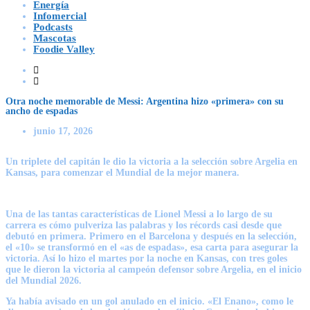
Energía
Infomercial
Podcasts
Mascotas
Foodie Valley
Otra noche memorable de Messi: Argentina hizo «primera» con su
ancho de espadas
junio 17, 2026
Un triplete del capitán le dio la victoria a la selección sobre Argelia en
Kansas, para comenzar el Mundial de la mejor manera.
Una de las tantas características de
Lionel Messi
a lo largo de su
carrera es cómo pulveriza las palabras y los récords casi desde que
debutó en primera. Primero en el
Barcelona
y después en la
selección
,
el «10» se transformó en el «as de espadas», esa carta para asegurar la
victoria. Así lo hizo el martes por la noche en Kansas, con tres goles
que le dieron la victoria al campeón defensor sobre Argelia, en el inicio
del Mundial 2026.
Ya había avisado en un gol anulado en el inicio. «El Enano», como le