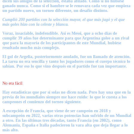
dicen sus amigos de la selección, estaba afilado. Como si no hubiese
ganado nunca. Como si el hambre se le renovara cada vez que empieza
un partido nuevo, un torneo diferente, un desafío distinto.
Cumplió 200 partidos con la selección mayor, el que más jugó y el que
más goles hizo con la celeste y blanca.
Voraz, insaciable, indefendible.
Así es Messi, que a ocho días de
cumplir 39 años fue determinante para que Argentina golee a un rival
que para la mayoría de los participantes de este Mundial, hubiese
resultado mucho más complejo.
El gol de Argelia, posteriormente anulado, fue un llamado de atención.
La tarea no era sencilla y tanto los jugadores como el cuerpo técnico lo
sabían. Por eso lo que vino después en el partido fue tan importante.
No era fácil
Hay estadísticas que por sí solas no dicen nada. Pero hay una que en la
previa de los mundiales siempre me hace ruido:
lo que le cuesta a los
campeones el comienzo del torneo siguiente.
A excepción de Francia, que viene de ser campeón en 2018 y
subcampeón en 2022, varias otras potencias han sufrido de un Mundial
a otro. En las últimas tres décadas, tanto Francia (en 2002), como
Alemania, España e Italia padecieron la vara alta que deja llegar a lo
más alto.