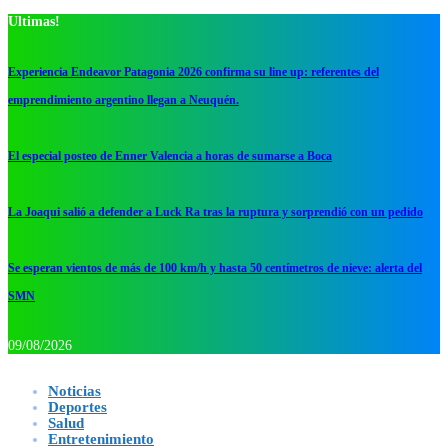
Ultimas!
Experiencia Endeavor Patagonia 2026 confirma su line up: referentes del
emprendimiento argentino llegan a Neuquén.
El especial posteo de Enner Valencia a horas de sumarse a Boca
La Joaqui salió a defender a Luck Ra tras la ruptura y sorprendió con un pedido
Se esperan vientos de más de 100 km/h y hasta 50 centímetros de nieve: alerta del
SMN
09/08/2026
Noticias
Deportes
Salud
Entretenimiento