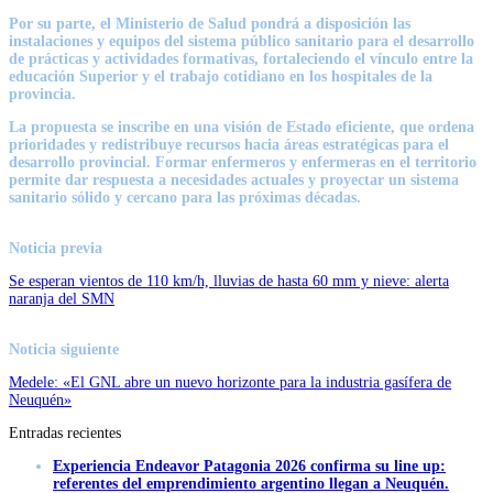
Por su parte, el Ministerio de Salud pondrá a disposición las
instalaciones y equipos del sistema público sanitario para el desarrollo
de prácticas y actividades formativas, fortaleciendo el vínculo entre la
educación Superior y el trabajo cotidiano en los hospitales de la
provincia.
La propuesta se inscribe en una visión de Estado eficiente, que ordena
prioridades y redistribuye recursos hacia áreas estratégicas para el
desarrollo provincial. Formar enfermeros y enfermeras en el territorio
permite dar respuesta a necesidades actuales y proyectar un sistema
sanitario sólido y cercano para las próximas décadas.
Noticia previa
Se esperan vientos de 110 km/h, lluvias de hasta 60 mm y nieve: alerta
naranja del SMN
Noticia siguiente
Medele: «El GNL abre un nuevo horizonte para la industria gasífera de
Neuquén»
Entradas recientes
Experiencia Endeavor Patagonia 2026 confirma su line up:
referentes del emprendimiento argentino llegan a Neuquén.