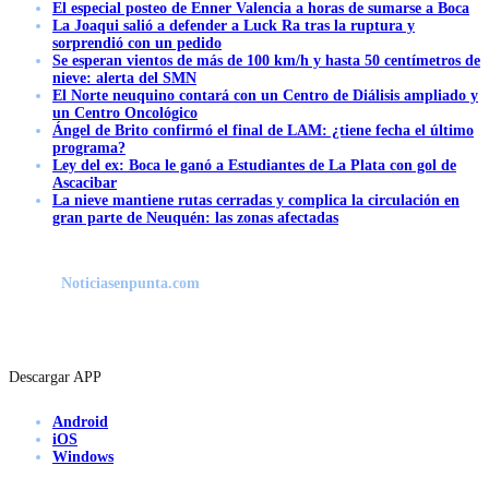
El especial posteo de Enner Valencia a horas de sumarse a Boca
La Joaqui salió a defender a Luck Ra tras la ruptura y
sorprendió con un pedido
Se esperan vientos de más de 100 km/h y hasta 50 centímetros de
nieve: alerta del SMN
El Norte neuquino contará con un Centro de Diálisis ampliado y
un Centro Oncológico
Ángel de Brito confirmó el final de LAM: ¿tiene fecha el último
programa?
Ley del ex: Boca le ganó a Estudiantes de La Plata con gol de
Ascacibar
La nieve mantiene rutas cerradas y complica la circulación en
gran parte de Neuquén: las zonas afectadas
Noticiasenpunta.com
Descargar APP
Android
iOS
Windows