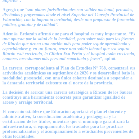
Superior”.
Agregó que
“son planes jurisdiccionales con validez nacional, pensados,
diseñados y proyectados desde el nivel Superior del Consejo Provincial de
Educación, con la impronta territorial, desde una propuesta de formación
pública, gratuita y de calidad”.
Además, Erdozain afirmó que para el hospital es muy importante.
“Es
una apuesta por la salud de la localidad, pero sobre todo para los jóvenes
de Rincón que tienen una opción más para poder seguir aprendiendo y
capacitándose y, en un futuro, tener una salida laboral que sea segura.
Rincón está creciendo, la Clínica Eva Perón y el hospital están creciendo,
entonces necesitamos más personal capacitado y joven”,
opinó.
La carrera, correspondiente al Plan de Estudios N° 768, comenzará sus
actividades académicas en septiembre de 2026 y se desarrollará bajo la
modalidad presencial, con una única cohorte destinada a responder a
la demanda territorial existente en el norte de la provincia.
La decisión de acercar una carrera estratégica a Rincón de los Sauces
constituye una herramienta concreta para garantizar igualdad de
acceso y arraigo territorial.
El convenio establece que Educación aportará el plantel docente y
administrativo, la coordinación académica y pedagógica y la
certificación de los títulos, mientras que el municipio garantizará la
infraestructura, el equipamiento, los traslados para las prácticas
profesionalizantes y el acompañamiento a estudiantes provenientes de
otras localidades.