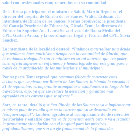
salud con profesionales comprometidos con su comunidad.
De la firma participaron el ministro de Salud,
Martín Regueiro
; el
director del hospital de Rincón de los Sauces,
Wálter Erdozain
; la
intendenta de Rincón de los Sauces,
Norma Sepúlveda
; la presidenta
del Consejo Provincial de Educación,
Glenda Temi
; la directora de
Educación Superior
Ana Laura Sotz
; el vocal de Rama Media del
CPE,
Gastón Arana
; y la coordinadora Legal y Técnica del CPE,
Silvia
Sánchez
.
La intendenta de la localidad destacó:
“Pudimos materializar una deuda
que teníamos hace muchísimo tiempo con la comunidad de Rincón, que
la veníamos trabajando con el ministro en su rol anterior, que era poder
tener oferta superior en enfermería y hemos logrado dar este gran paso a
través de la articulación de los ministerios y el municipio”.
Por su parte Temi expresó que
“estamos felices de concretar estas
acciones que empiezan por Rincón de Los Sauces, iniciando la cursada el
21 de septiembre; es importante acompañar a estudiantes a lo largo de las
trayectorias, dijo, ya que eso reduce la deserción y garantiza más
egresados en las carreras que se ofrecen”.
Sotz, en tanto, detalló que
“en Rincón de los Sauces se va a implementar
el mismo plan de estudio que en la carrera que ya se desarrolla en
Neuquén capital”
; también agradeció al acompañamiento de referentes
territoriales y enfatizó que
“se va de comenzar desde cero, y va a requerir
la permanente vinculación con el hospital para las prácticas
profesionalizantes, que son un eje fundamental de la formación