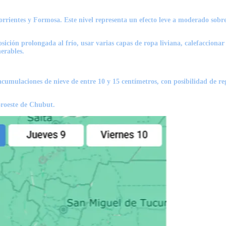
Corrientes y Formosa. Este nivel representa un efecto leve a moderado sobr
sición prolongada al frío, usar varias capas de ropa liviana, calefaccion
erables.
acumulaciones de
nieve de entre 10 y 15 centímetros,
con posibilidad de re
oroeste de Chubut.