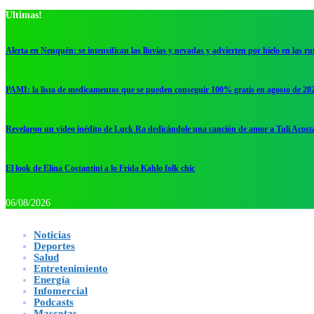
Ultimas!
Alerta en Neuquén: se intensifican las lluvias y nevadas y advierten por hielo en las ru
PAMI: la lista de medicamentos que se pueden conseguir 100% gratis en agosto de 20
Revelaron un video inédito de Luck Ra dedicándole una canción de amor a Tuli Acost
El look de Elina Costantini a lo Frida Kahlo folk chic
06/08/2026
Noticias
Deportes
Salud
Entretenimiento
Energía
Infomercial
Podcasts
Mascotas