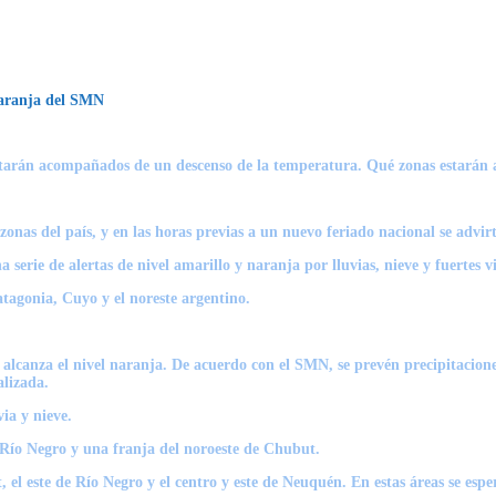
 naranja del SMN
estarán acompañados de un descenso de la temperatura. Qué zonas estarán 
zonas del país, y en las horas previas a un nuevo feriado nacional se advirt
serie de alertas de nivel amarillo y naranja por lluvias, nieve y fuertes vi
tagonia, Cuyo y el noreste argentino.
e alcanza el nivel naranja. De acuerdo con el SMN, se prevén precipitacione
alizada.
ia y nieve.
e Río Negro y una franja del noroeste de Chubut.
, el este de Río Negro y el centro y este de Neuquén. En estas áreas se es