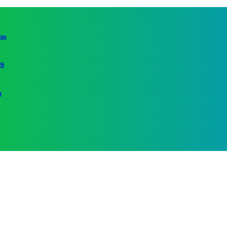
tas
26
a