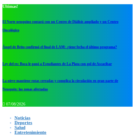
Ultimas!
El Norte neuquino contará con un Centro de Diálisis ampliado y un Centro
Oncológico
Ángel de Brito confirmó el final de LAM: ¿tiene fecha el último programa?
Ley del ex: Boca le ganó a Estudiantes de La Plata con gol de Ascacibar
La nieve mantiene rutas cerradas y complica la circulación en gran parte de
Neuquén: las zonas afectadas
07/08/2026
Noticias
Deportes
Salud
Entretenimiento