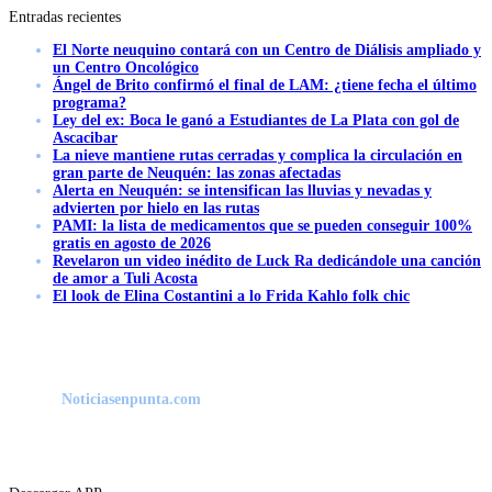
Entradas recientes
El Norte neuquino contará con un Centro de Diálisis ampliado y
un Centro Oncológico
Ángel de Brito confirmó el final de LAM: ¿tiene fecha el último
programa?
Ley del ex: Boca le ganó a Estudiantes de La Plata con gol de
Ascacibar
La nieve mantiene rutas cerradas y complica la circulación en
gran parte de Neuquén: las zonas afectadas
Alerta en Neuquén: se intensifican las lluvias y nevadas y
advierten por hielo en las rutas
PAMI: la lista de medicamentos que se pueden conseguir 100%
gratis en agosto de 2026
Revelaron un video inédito de Luck Ra dedicándole una canción
de amor a Tuli Acosta
El look de Elina Costantini a lo Frida Kahlo folk chic
Noticiasenpunta.com