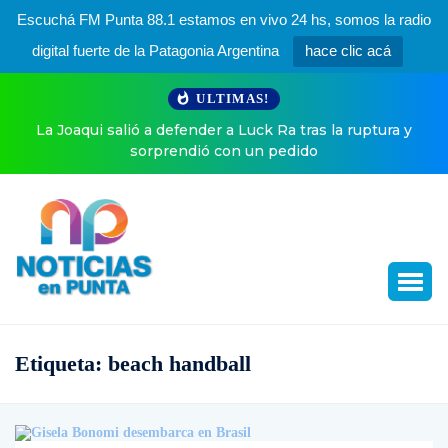
Escuchá FM Punta 88.1 estamos en vivo 24 hs, somos la radio
digital fuerte de la Patagonia Argentina
hace clic acá
ULTIMAS!
La Joaqui salió a defender a Luck Ra tras la ruptura y
sorprendió con un pedido
Etiqueta:
beach handball