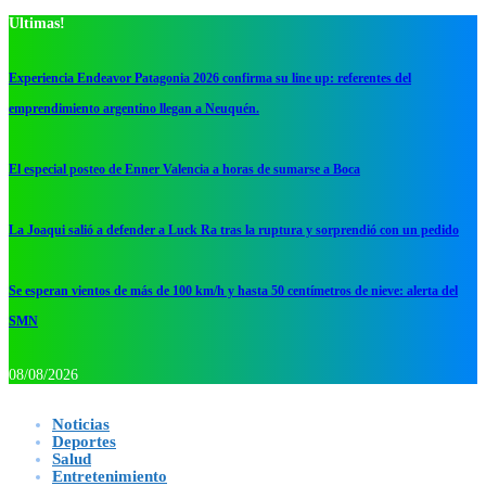
Ultimas!
Experiencia Endeavor Patagonia 2026 confirma su line up: referentes del
emprendimiento argentino llegan a Neuquén.
El especial posteo de Enner Valencia a horas de sumarse a Boca
La Joaqui salió a defender a Luck Ra tras la ruptura y sorprendió con un pedido
Se esperan vientos de más de 100 km/h y hasta 50 centímetros de nieve: alerta del
SMN
08/08/2026
Noticias
Deportes
Salud
Entretenimiento