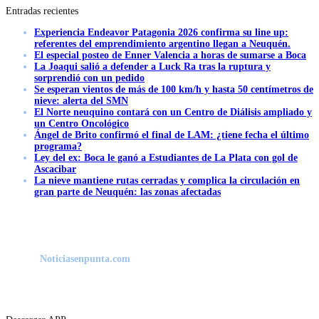
Entradas recientes
Experiencia Endeavor Patagonia 2026 confirma su line up:
referentes del emprendimiento argentino llegan a Neuquén.
El especial posteo de Enner Valencia a horas de sumarse a Boca
La Joaqui salió a defender a Luck Ra tras la ruptura y
sorprendió con un pedido
Se esperan vientos de más de 100 km/h y hasta 50 centímetros de
nieve: alerta del SMN
El Norte neuquino contará con un Centro de Diálisis ampliado y
un Centro Oncológico
Ángel de Brito confirmó el final de LAM: ¿tiene fecha el último
programa?
Ley del ex: Boca le ganó a Estudiantes de La Plata con gol de
Ascacibar
La nieve mantiene rutas cerradas y complica la circulación en
gran parte de Neuquén: las zonas afectadas
Noticiasenpunta.com