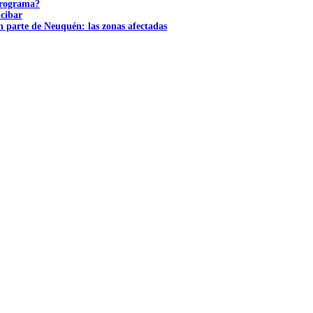
 programa?
acibar
n parte de Neuquén: las zonas afectadas