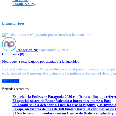
Foodie Valley
Etiqueta:
juez
Redaccion NP
septiembre 5, 2021
Comments (
0
)
Piedrabuena será juzgado por atentado a la autoridad
La fiscal del caso Silvia Moreira obtuvo el aval para que el exjuez de 
en la ciudad de Neuquén. Ayer, durante la audiencia de control de la acus
Read More
Entradas recientes
Experiencia Endeavor Patagonia 2026 confirma su line up: refere
El especial posteo de Enner Valencia a horas de sumarse a Boca
La Joaqui salió a defender a Luck Ra tras la ruptura y sorprendi
Se esperan vientos de más de 100 km/h y hasta 50 centímetros de 
El Norte neuquino contará con un Centro de Diálisis ampliado y