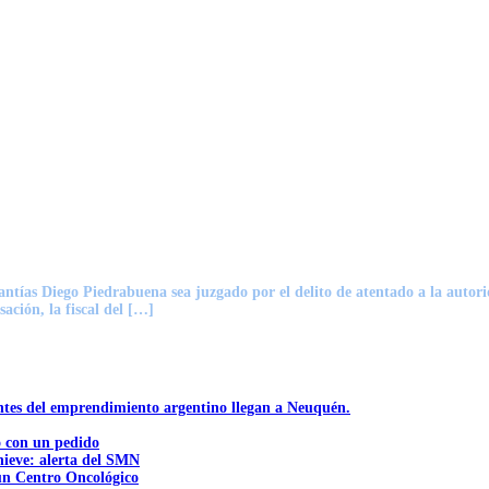
garantías Diego Piedrabuena sea juzgado por el delito de atentado a la au
ación, la fiscal del […]
ntes del emprendimiento argentino llegan a Neuquén.
ó con un pedido
nieve: alerta del SMN
 un Centro Oncológico