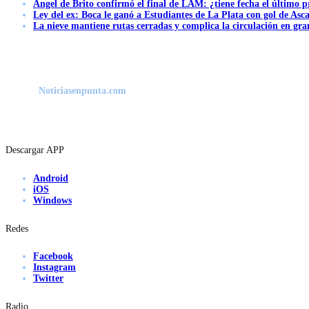
Ángel de Brito confirmó el final de LAM: ¿tiene fecha el último
Ley del ex: Boca le ganó a Estudiantes de La Plata con gol de Asc
La nieve mantiene rutas cerradas y complica la circulación en gra
Noticiasenpunta.com
Descargar APP
Android
iOS
Windows
Redes
Facebook
Instagram
Twitter
Radio