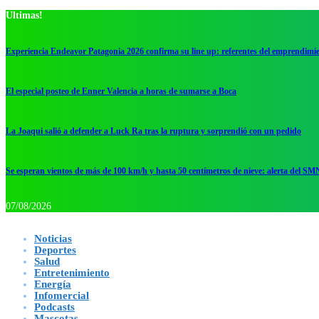
Ultimas!
Experiencia Endeavor Patagonia 2026 confirma su line up: referentes del emprendimi
El especial posteo de Enner Valencia a horas de sumarse a Boca
La Joaqui salió a defender a Luck Ra tras la ruptura y sorprendió con un pedido
Se esperan vientos de más de 100 km/h y hasta 50 centímetros de nieve: alerta del SM
07/08/2026
Noticias
Deportes
Salud
Entretenimiento
Energía
Infomercial
Podcasts
Mascotas