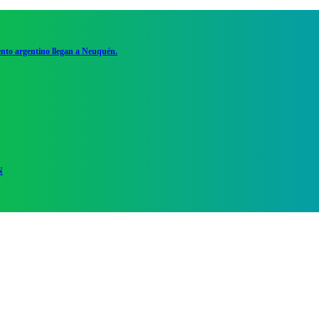
ento argentino llegan a Neuquén.
N