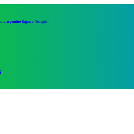
ento argentino llegan a Neuquén.
N