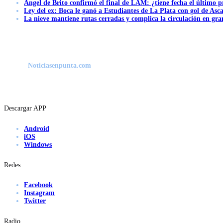
Ángel de Brito confirmó el final de LAM: ¿tiene fecha el último
Ley del ex: Boca le ganó a Estudiantes de La Plata con gol de Asc
La nieve mantiene rutas cerradas y complica la circulación en gra
Noticiasenpunta.com
Descargar APP
Android
iOS
Windows
Redes
Facebook
Instagram
Twitter
Radio