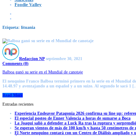
Foodie Valley
Etiqueta:
lituania
Redaccion NP
septiembre 30, 2021
Comments (
0
)
Balboa ganó su serie en el Mundial de canotaje
El neuquino Franco Balboa terminó primero en la serie en el Mundial de
14.48.97 y aventajando a un español y a un suizo. Al segundo le sacó 1 [
Read More
Entradas recientes
Experiencia Endeavor Patagonia 2026 confirma su line up: refere
El especial posteo de Enner Valencia a horas de sumarse a Boca
La Joaqui salió a defender a Luck Ra tras la ruptura y sorprendi
Se esperan vientos de más de 100 km/h y hasta 50 centímetros de 
El Norte neuquino contará con un Centro de Diálisis ampliado y