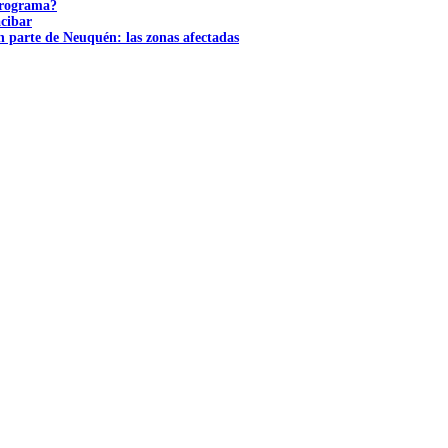
 programa?
acibar
n parte de Neuquén: las zonas afectadas