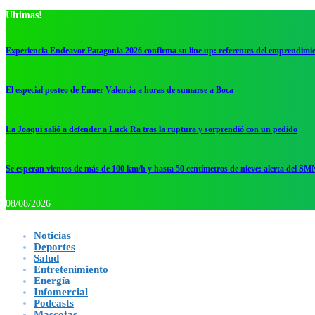
Ultimas!
Experiencia Endeavor Patagonia 2026 confirma su line up: referentes del emprendimi
El especial posteo de Enner Valencia a horas de sumarse a Boca
La Joaqui salió a defender a Luck Ra tras la ruptura y sorprendió con un pedido
Se esperan vientos de más de 100 km/h y hasta 50 centímetros de nieve: alerta del SM
08/08/2026
Noticias
Deportes
Salud
Entretenimiento
Energía
Infomercial
Podcasts
Mascotas