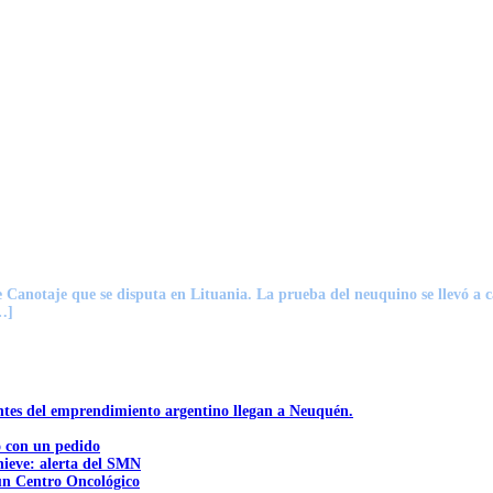
 Canotaje que se disputa en Lituania. La prueba del neuquino se llevó a 
…]
ntes del emprendimiento argentino llegan a Neuquén.
ó con un pedido
nieve: alerta del SMN
 un Centro Oncológico