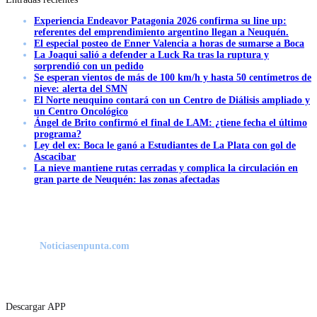
Experiencia Endeavor Patagonia 2026 confirma su line up:
referentes del emprendimiento argentino llegan a Neuquén.
El especial posteo de Enner Valencia a horas de sumarse a Boca
La Joaqui salió a defender a Luck Ra tras la ruptura y
sorprendió con un pedido
Se esperan vientos de más de 100 km/h y hasta 50 centímetros de
nieve: alerta del SMN
El Norte neuquino contará con un Centro de Diálisis ampliado y
un Centro Oncológico
Ángel de Brito confirmó el final de LAM: ¿tiene fecha el último
programa?
Ley del ex: Boca le ganó a Estudiantes de La Plata con gol de
Ascacibar
La nieve mantiene rutas cerradas y complica la circulación en
gran parte de Neuquén: las zonas afectadas
Noticiasenpunta.com
Descargar APP