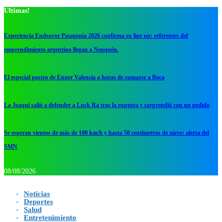
Ultimas!
Experiencia Endeavor Patagonia 2026 confirma su line up: referentes del
emprendimiento argentino llegan a Neuquén.
El especial posteo de Enner Valencia a horas de sumarse a Boca
La Joaqui salió a defender a Luck Ra tras la ruptura y sorprendió con un pedido
Se esperan vientos de más de 100 km/h y hasta 50 centímetros de nieve: alerta del
SMN
08/08/2026
Noticias
Deportes
Salud
Entretenimiento