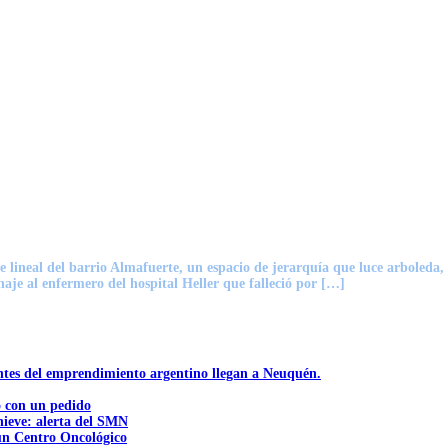
lineal del barrio Almafuerte, un espacio de jerarquía que luce arboleda, 
aje al enfermero del hospital Heller que falleció por […]
ntes del emprendimiento argentino llegan a Neuquén.
ó con un pedido
nieve: alerta del SMN
 un Centro Oncológico