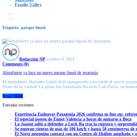
Foodie Valley
Etiqueta:
parque lineal
Redaccion NP
octubre 9, 2021
Comments (
0
)
Almafuerte ya luce un nuevo parque lineal de jerarquía
El intendente Mariano Gaido dejó inaugurado esta tarde el nuevo parque 
Oeste de la ciudad. La plaza fue bautizada Ricardo Cali Parra, en homen
Read More
Entradas recientes
Experiencia Endeavor Patagonia 2026 confirma su line up: refere
El especial posteo de Enner Valencia a horas de sumarse a Boca
La Joaqui salió a defender a Luck Ra tras la ruptura y sorprendi
Se esperan vientos de más de 100 km/h y hasta 50 centímetros de 
El Norte neuquino contará con un Centro de Diálisis ampliado y