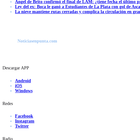
Ángel de Brito confirmó el final de LAM: ¿tiene fecha el último
Ley del ex: Boca le ganó a Estudiantes de La Plata con gol de Asc
La nieve mantiene rutas cerradas y complica la circulación en gra
Noticiasenpunta.com
Descargar APP
Android
iOS
Windows
Redes
Facebook
Instagram
Twitter
Radio