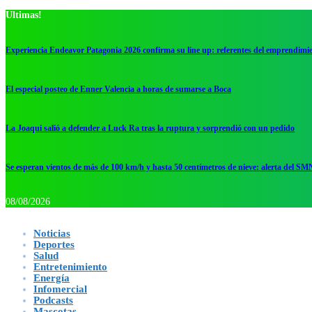
Ultimas!
Experiencia Endeavor Patagonia 2026 confirma su line up: referentes del emprendimi
El especial posteo de Enner Valencia a horas de sumarse a Boca
La Joaqui salió a defender a Luck Ra tras la ruptura y sorprendió con un pedido
Se esperan vientos de más de 100 km/h y hasta 50 centímetros de nieve: alerta del SM
08/08/2026
Noticias
Deportes
Salud
Entretenimiento
Energía
Infomercial
Podcasts
Mascotas