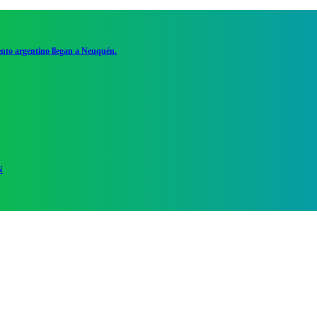
ento argentino llegan a Neuquén.
N