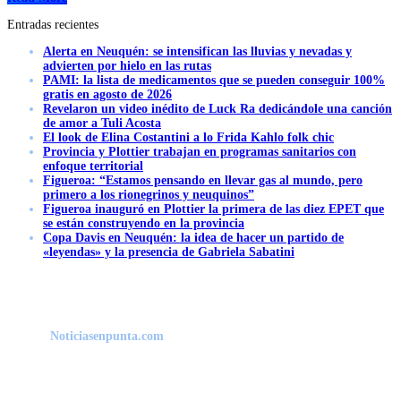
Entradas recientes
Alerta en Neuquén: se intensifican las lluvias y nevadas y
advierten por hielo en las rutas
PAMI: la lista de medicamentos que se pueden conseguir 100%
gratis en agosto de 2026
Revelaron un video inédito de Luck Ra dedicándole una canción
de amor a Tuli Acosta
El look de Elina Costantini a lo Frida Kahlo folk chic
Provincia y Plottier trabajan en programas sanitarios con
enfoque territorial
Figueroa: “Estamos pensando en llevar gas al mundo, pero
primero a los rionegrinos y neuquinos”
Figueroa inauguró en Plottier la primera de las diez EPET que
se están construyendo en la provincia
Copa Davis en Neuquén: la idea de hacer un partido de
«leyendas» y la presencia de Gabriela Sabatini
Noticiasenpunta.com