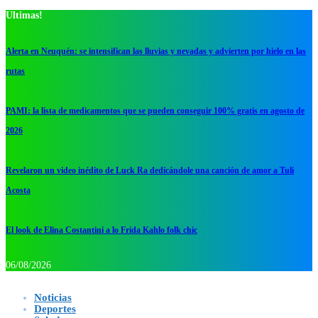
Ultimas!
Alerta en Neuquén: se intensifican las lluvias y nevadas y advierten por hielo en las
rutas
PAMI: la lista de medicamentos que se pueden conseguir 100% gratis en agosto de
2026
Revelaron un video inédito de Luck Ra dedicándole una canción de amor a Tuli
Acosta
El look de Elina Costantini a lo Frida Kahlo folk chic
06/08/2026
Noticias
Deportes