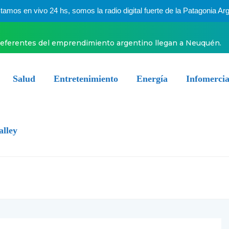
mos en vivo 24 hs, somos la radio digital fuerte de la Patagonia Arg
referentes del emprendimiento argentino llegan a Neuquén.
Salud
Entretenimiento
Energía
Infomercia
alley