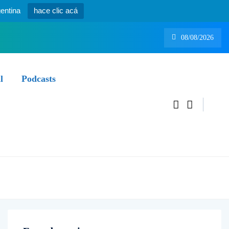
entina
hace clic acá
08/08/2026
l
Podcasts