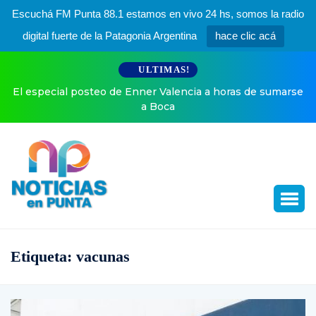
Escuchá FM Punta 88.1 estamos en vivo 24 hs, somos la radio
digital fuerte de la Patagonia Argentina
hace clic acá
ULTIMAS!
El especial posteo de Enner Valencia a horas de sumarse
a Boca
Etiqueta:
vacunas