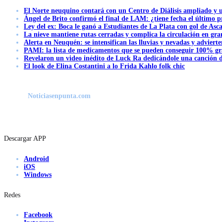
El Norte neuquino contará con un Centro de Diálisis ampliado y
Ángel de Brito confirmó el final de LAM: ¿tiene fecha el último
Ley del ex: Boca le ganó a Estudiantes de La Plata con gol de Asc
La nieve mantiene rutas cerradas y complica la circulación en gra
Alerta en Neuquén: se intensifican las lluvias y nevadas y advierte
PAMI: la lista de medicamentos que se pueden conseguir 100% gra
Revelaron un video inédito de Luck Ra dedicándole una canción d
El look de Elina Costantini a lo Frida Kahlo folk chic
Noticiasenpunta.com
Descargar APP
Android
iOS
Windows
Redes
Facebook