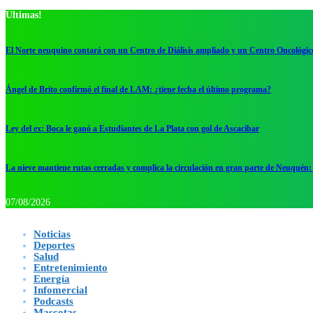
Ultimas!
El Norte neuquino contará con un Centro de Diálisis ampliado y un Centro Oncológic
Ángel de Brito confirmó el final de LAM: ¿tiene fecha el último programa?
Ley del ex: Boca le ganó a Estudiantes de La Plata con gol de Ascacibar
La nieve mantiene rutas cerradas y complica la circulación en gran parte de Neuquén: 
07/08/2026
Noticias
Deportes
Salud
Entretenimiento
Energía
Infomercial
Podcasts
Mascotas