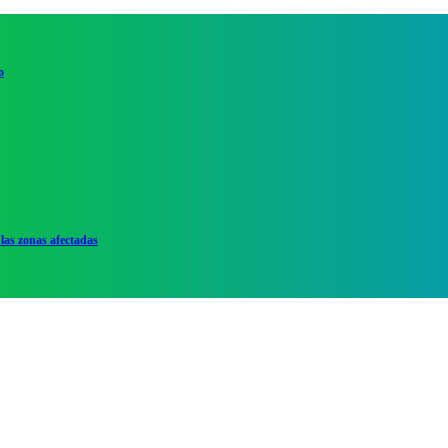
o
las zonas afectadas