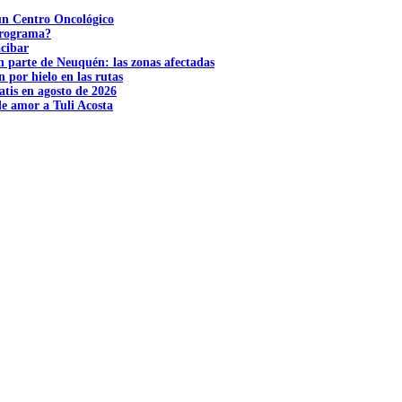
 un Centro Oncológico
 programa?
acibar
n parte de Neuquén: las zonas afectadas
n por hielo en las rutas
tis en agosto de 2026
e amor a Tuli Acosta