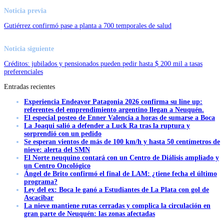
Noticia previa
Gutiérrez confirmó pase a planta a 700 temporales de salud
Noticia siguiente
Créditos: jubilados y pensionados pueden pedir hasta $ 200 mil a tasas
preferenciales
Entradas recientes
Experiencia Endeavor Patagonia 2026 confirma su line up:
referentes del emprendimiento argentino llegan a Neuquén.
El especial posteo de Enner Valencia a horas de sumarse a Boca
La Joaqui salió a defender a Luck Ra tras la ruptura y
sorprendió con un pedido
Se esperan vientos de más de 100 km/h y hasta 50 centímetros de
nieve: alerta del SMN
El Norte neuquino contará con un Centro de Diálisis ampliado y
un Centro Oncológico
Ángel de Brito confirmó el final de LAM: ¿tiene fecha el último
programa?
Ley del ex: Boca le ganó a Estudiantes de La Plata con gol de
Ascacibar
La nieve mantiene rutas cerradas y complica la circulación en
gran parte de Neuquén: las zonas afectadas