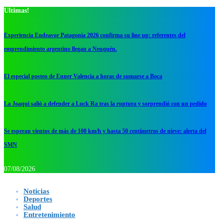
Ultimas!
Experiencia Endeavor Patagonia 2026 confirma su line up: referentes del
emprendimiento argentino llegan a Neuquén.
El especial posteo de Enner Valencia a horas de sumarse a Boca
La Joaqui salió a defender a Luck Ra tras la ruptura y sorprendió con un pedido
Se esperan vientos de más de 100 km/h y hasta 50 centímetros de nieve: alerta del
SMN
07/08/2026
Noticias
Deportes
Salud
Entretenimiento