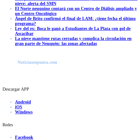
nieve: alerta del SMN
El Norte neuquino contará con un Centro de Diálisis ampliado y
un Centro Oncológico
Ángel de Brito confirmó el final de LAM: ¿tiene fecha el último
programa?
Ley del ex: Boca le ganó a Estudiantes de La Plata con gol de
Ascacibar
La nieve mantiene rutas cerradas y complica la circulación en
gran parte de Neuquén: las zonas afectadas
Noticiasenpunta.com
Descargar APP
Android
iOS
Windows
Redes
Facebook