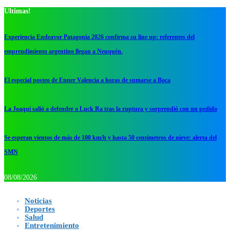
Ultimas!
Experiencia Endeavor Patagonia 2026 confirma su line up: referentes del
emprendimiento argentino llegan a Neuquén.
El especial posteo de Enner Valencia a horas de sumarse a Boca
La Joaqui salió a defender a Luck Ra tras la ruptura y sorprendió con un pedido
Se esperan vientos de más de 100 km/h y hasta 50 centímetros de nieve: alerta del
SMN
08/08/2026
Noticias
Deportes
Salud
Entretenimiento