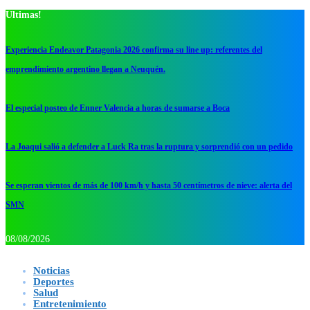
Ultimas!
Experiencia Endeavor Patagonia 2026 confirma su line up: referentes del
emprendimiento argentino llegan a Neuquén.
El especial posteo de Enner Valencia a horas de sumarse a Boca
La Joaqui salió a defender a Luck Ra tras la ruptura y sorprendió con un pedido
Se esperan vientos de más de 100 km/h y hasta 50 centímetros de nieve: alerta del
SMN
08/08/2026
Noticias
Deportes
Salud
Entretenimiento