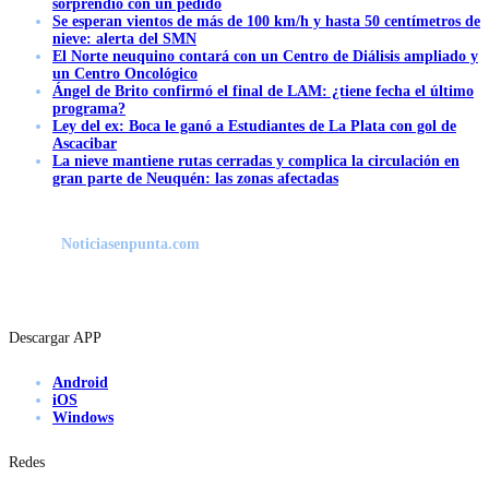
sorprendió con un pedido
Se esperan vientos de más de 100 km/h y hasta 50 centímetros de
nieve: alerta del SMN
El Norte neuquino contará con un Centro de Diálisis ampliado y
un Centro Oncológico
Ángel de Brito confirmó el final de LAM: ¿tiene fecha el último
programa?
Ley del ex: Boca le ganó a Estudiantes de La Plata con gol de
Ascacibar
La nieve mantiene rutas cerradas y complica la circulación en
gran parte de Neuquén: las zonas afectadas
Noticiasenpunta.com
Descargar APP
Android
iOS
Windows
Redes