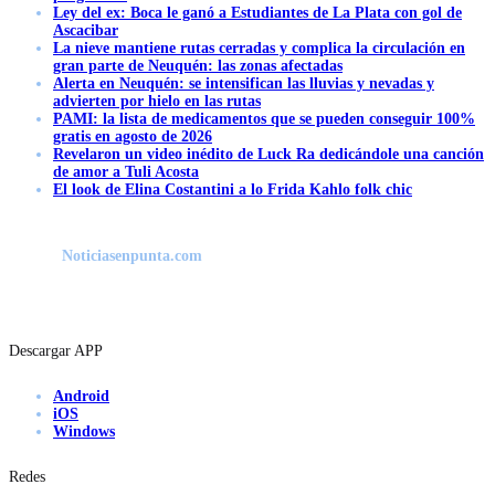
Ley del ex: Boca le ganó a Estudiantes de La Plata con gol de
Ascacibar
La nieve mantiene rutas cerradas y complica la circulación en
gran parte de Neuquén: las zonas afectadas
Alerta en Neuquén: se intensifican las lluvias y nevadas y
advierten por hielo en las rutas
PAMI: la lista de medicamentos que se pueden conseguir 100%
gratis en agosto de 2026
Revelaron un video inédito de Luck Ra dedicándole una canción
de amor a Tuli Acosta
El look de Elina Costantini a lo Frida Kahlo folk chic
Noticiasenpunta.com
Descargar APP
Android
iOS
Windows
Redes