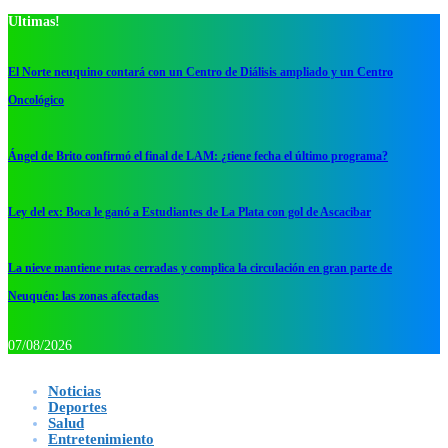
Ultimas!
El Norte neuquino contará con un Centro de Diálisis ampliado y un Centro
Oncológico
Ángel de Brito confirmó el final de LAM: ¿tiene fecha el último programa?
Ley del ex: Boca le ganó a Estudiantes de La Plata con gol de Ascacibar
La nieve mantiene rutas cerradas y complica la circulación en gran parte de
Neuquén: las zonas afectadas
07/08/2026
Noticias
Deportes
Salud
Entretenimiento