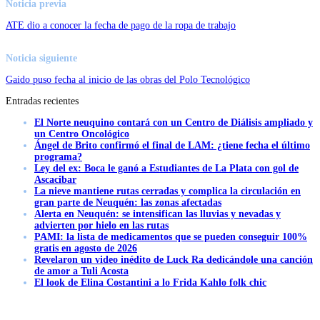
Noticia previa
ATE dio a conocer la fecha de pago de la ropa de trabajo
Noticia siguiente
Gaido puso fecha al inicio de las obras del Polo Tecnológico
Entradas recientes
El Norte neuquino contará con un Centro de Diálisis ampliado y
un Centro Oncológico
Ángel de Brito confirmó el final de LAM: ¿tiene fecha el último
programa?
Ley del ex: Boca le ganó a Estudiantes de La Plata con gol de
Ascacibar
La nieve mantiene rutas cerradas y complica la circulación en
gran parte de Neuquén: las zonas afectadas
Alerta en Neuquén: se intensifican las lluvias y nevadas y
advierten por hielo en las rutas
PAMI: la lista de medicamentos que se pueden conseguir 100%
gratis en agosto de 2026
Revelaron un video inédito de Luck Ra dedicándole una canción
de amor a Tuli Acosta
El look de Elina Costantini a lo Frida Kahlo folk chic