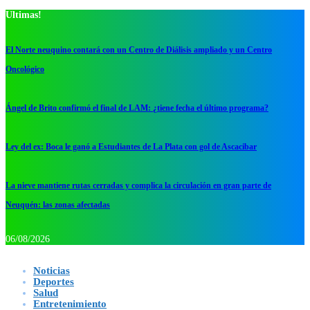
Ultimas!
El Norte neuquino contará con un Centro de Diálisis ampliado y un Centro
Oncológico
Ángel de Brito confirmó el final de LAM: ¿tiene fecha el último programa?
Ley del ex: Boca le ganó a Estudiantes de La Plata con gol de Ascacibar
La nieve mantiene rutas cerradas y complica la circulación en gran parte de
Neuquén: las zonas afectadas
06/08/2026
Noticias
Deportes
Salud
Entretenimiento