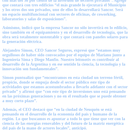
con más del 50 por ciento de la inversión de sectores privados”. Agregó
que contará con tres edificios “el más grande lo ejecutará el Municipio
y los otros dos son privados, uno de ellos lo desarrollará Sancor. Será
un espacio multifuncional con sectores de oficinas, de coworking,
laboratorios y salas de exposiciones”.
Asimismo, indicó que la empresa Sancor no sólo invertirá en lo edilicio,
sino también en el equipamiento y en el desarrollo de tecnología, que la
obra será totalmente sustentable y que contará con paneles solares para
la generación eléctrica.
Alejandro Simon, CEO Sancor Seguros, expresó que “estamos muy
orgullosos de haber sido convocados por el equipo de Mariano junto a
Ingeniería Sima y Diego Manfio. Nuestro leitmotiv es contribuir al
desarrollo de la Argentina y en ese sentido la ciencia, la tecnología y la
innovación son fundamentales”.
Simon puntualizó que “encontramos en esta ciudad un terreno fértil,
propicio, donde se empuja desde el sector público este tipo de
actividades que estamos acostumbrados a llevarlo adelante con el sector
privado” y afirmó que “con este tipo de inversiones uno está pensando
en las próximas generaciones y no en el resultado que se puede obtener
a muy corto plazo”.
Además, el CEO destacó que “en la ciudad de Neuquén se está
pensando en el desarrollo de la economía del país y humano de la
región. Lo que buscamos es apuntar a todo lo que tiene que ver con la
ciencia de las energías renovables y del futuro de la matriz energética
del país de la mano de actores locales”, anticipó.