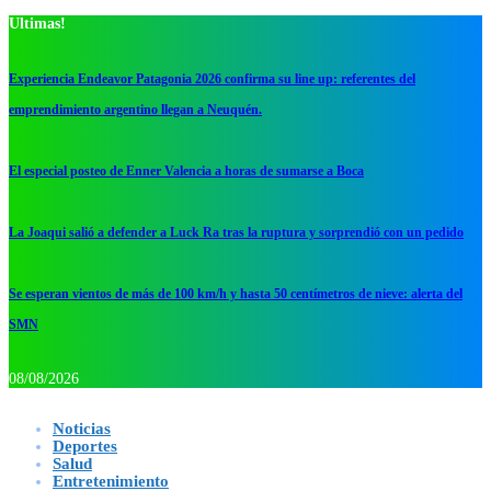
Ultimas!
Experiencia Endeavor Patagonia 2026 confirma su line up: referentes del
emprendimiento argentino llegan a Neuquén.
El especial posteo de Enner Valencia a horas de sumarse a Boca
La Joaqui salió a defender a Luck Ra tras la ruptura y sorprendió con un pedido
Se esperan vientos de más de 100 km/h y hasta 50 centímetros de nieve: alerta del
SMN
08/08/2026
Noticias
Deportes
Salud
Entretenimiento