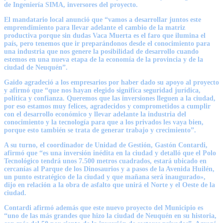
de Ingeniería SIMA, inversores del proyecto.
El mandatario local anunció que “vamos a desarrollar juntos este
emprendimiento para llevar adelante el cambio de la matriz
productiva porque sin dudas Vaca Muerta es el faro que ilumina el
país, pero tenemos que ir preparándonos desde el conocimiento para
una industria que nos genere la posibilidad de desarrollo cuando
estemos en una nueva etapa de la economía de la provincia y de la
ciudad de Neuquén”.
Gaido agradeció a los empresarios por haber dado su apoyo al proyecto
y afirmó que “que nos hayan elegido significa seguridad jurídica,
política y confianza. Queremos que las inversiones lleguen a la ciudad,
por eso estamos muy felices, agradecidos y comprometidos a cumplir
con el desarrollo económico y llevar adelante la industria del
conocimiento y la tecnología para que a los privados les vaya bien,
porque esto también se trata de generar trabajo y crecimiento”.
A su turno, el coordinador de Unidad de Gestión, Gastón Contardi,
afirmó que “es una inversión inédita en la ciudad y detalló que el Polo
Tecnológico tendrá unos 7.500 metros cuadrados, estará ubicado en
cercanías al Parque de los Dinosaurios y a pasos de la Avenida Huilén,
un punto estratégico de la ciudad y que mañana será inaugurado»,
dijo en relación a la obra de asfalto que unirá el Norte y el Oeste de la
ciudad.
Contardi afirmó además que este nuevo proyecto del Municipio es
“uno de las más grandes que hizo la ciudad de Neuquén en su historia,