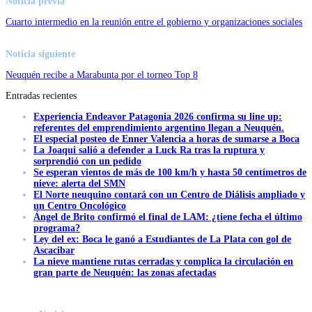
Noticia previa
Cuarto intermedio en la reunión entre el gobierno y organizaciones sociales
Noticia siguiente
Neuquén recibe a Marabunta por el torneo Top 8
Entradas recientes
Experiencia Endeavor Patagonia 2026 confirma su line up:
referentes del emprendimiento argentino llegan a Neuquén.
El especial posteo de Enner Valencia a horas de sumarse a Boca
La Joaqui salió a defender a Luck Ra tras la ruptura y
sorprendió con un pedido
Se esperan vientos de más de 100 km/h y hasta 50 centímetros de
nieve: alerta del SMN
El Norte neuquino contará con un Centro de Diálisis ampliado y
un Centro Oncológico
Ángel de Brito confirmó el final de LAM: ¿tiene fecha el último
programa?
Ley del ex: Boca le ganó a Estudiantes de La Plata con gol de
Ascacibar
La nieve mantiene rutas cerradas y complica la circulación en
gran parte de Neuquén: las zonas afectadas