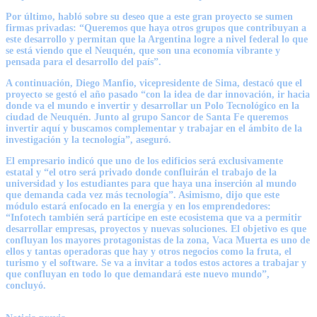
Por último, habló sobre su deseo que a este gran proyecto se sumen
firmas privadas: “Queremos que haya otros grupos que contribuyan a
este desarrollo y permitan que la Argentina logre a nivel federal lo que
se está viendo que el Neuquén, que son una economía vibrante y
pensada para el desarrollo del país”.
A continuación, Diego Manfio, vicepresidente de Sima, destacó que el
proyecto se gestó el año pasado “con la idea de dar innovación, ir hacia
donde va el mundo e invertir y desarrollar un Polo Tecnológico en la
ciudad de Neuquén. Junto al grupo Sancor de Santa Fe queremos
invertir aquí y buscamos complementar y trabajar en el ámbito de la
investigación y la tecnología”, aseguró.
El empresario indicó que uno de los edificios será exclusivamente
estatal y “el otro será privado donde confluirán el trabajo de la
universidad y los estudiantes para que haya una inserción al mundo
que demanda cada vez más tecnología”. Asimismo, dijo que este
módulo estará enfocado en la energía y en los emprendedores:
“Infotech también será partícipe en este ecosistema que va a permitir
desarrollar empresas, proyectos y nuevas soluciones. El objetivo es que
confluyan los mayores protagonistas de la zona, Vaca Muerta es uno de
ellos y tantas operadoras que hay y otros negocios como la fruta, el
turismo y el software. Se va a invitar a todos estos actores a trabajar y
que confluyan en todo lo que demandará este nuevo mundo”,
concluyó.