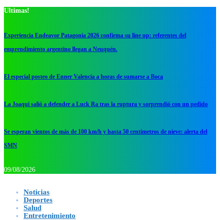
Ultimas!
Experiencia Endeavor Patagonia 2026 confirma su line up: referentes del
emprendimiento argentino llegan a Neuquén.
El especial posteo de Enner Valencia a horas de sumarse a Boca
La Joaqui salió a defender a Luck Ra tras la ruptura y sorprendió con un pedido
Se esperan vientos de más de 100 km/h y hasta 50 centímetros de nieve: alerta del
SMN
09/08/2026
Noticias
Deportes
Salud
Entretenimiento