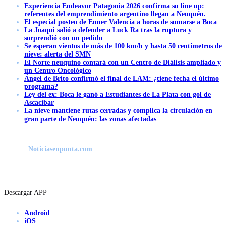
Experiencia Endeavor Patagonia 2026 confirma su line up:
referentes del emprendimiento argentino llegan a Neuquén.
El especial posteo de Enner Valencia a horas de sumarse a Boca
La Joaqui salió a defender a Luck Ra tras la ruptura y
sorprendió con un pedido
Se esperan vientos de más de 100 km/h y hasta 50 centímetros de
nieve: alerta del SMN
El Norte neuquino contará con un Centro de Diálisis ampliado y
un Centro Oncológico
Ángel de Brito confirmó el final de LAM: ¿tiene fecha el último
programa?
Ley del ex: Boca le ganó a Estudiantes de La Plata con gol de
Ascacibar
La nieve mantiene rutas cerradas y complica la circulación en
gran parte de Neuquén: las zonas afectadas
Noticiasenpunta.com
Descargar APP
Android
iOS