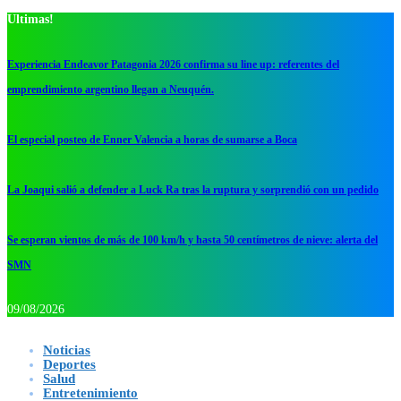
Ultimas!
Experiencia Endeavor Patagonia 2026 confirma su line up: referentes del
emprendimiento argentino llegan a Neuquén.
El especial posteo de Enner Valencia a horas de sumarse a Boca
La Joaqui salió a defender a Luck Ra tras la ruptura y sorprendió con un pedido
Se esperan vientos de más de 100 km/h y hasta 50 centímetros de nieve: alerta del
SMN
09/08/2026
Noticias
Deportes
Salud
Entretenimiento