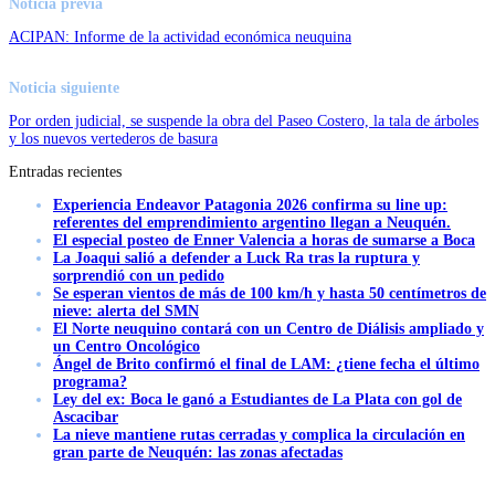
Noticia previa
ACIPAN: Informe de la actividad económica neuquina
Noticia siguiente
Por orden judicial, se suspende la obra del Paseo Costero, la tala de árboles
y los nuevos vertederos de basura
Entradas recientes
Experiencia Endeavor Patagonia 2026 confirma su line up:
referentes del emprendimiento argentino llegan a Neuquén.
El especial posteo de Enner Valencia a horas de sumarse a Boca
La Joaqui salió a defender a Luck Ra tras la ruptura y
sorprendió con un pedido
Se esperan vientos de más de 100 km/h y hasta 50 centímetros de
nieve: alerta del SMN
El Norte neuquino contará con un Centro de Diálisis ampliado y
un Centro Oncológico
Ángel de Brito confirmó el final de LAM: ¿tiene fecha el último
programa?
Ley del ex: Boca le ganó a Estudiantes de La Plata con gol de
Ascacibar
La nieve mantiene rutas cerradas y complica la circulación en
gran parte de Neuquén: las zonas afectadas