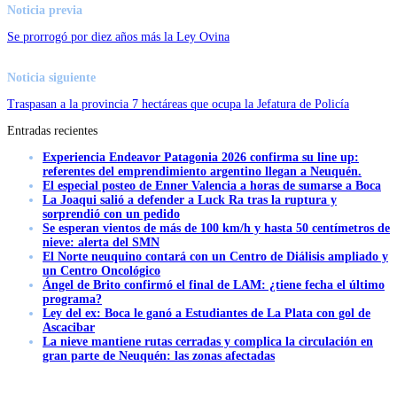
Noticia previa
Se prorrogó por diez años más la Ley Ovina
Noticia siguiente
Traspasan a la provincia 7 hectáreas que ocupa la Jefatura de Policía
Entradas recientes
Experiencia Endeavor Patagonia 2026 confirma su line up:
referentes del emprendimiento argentino llegan a Neuquén.
El especial posteo de Enner Valencia a horas de sumarse a Boca
La Joaqui salió a defender a Luck Ra tras la ruptura y
sorprendió con un pedido
Se esperan vientos de más de 100 km/h y hasta 50 centímetros de
nieve: alerta del SMN
El Norte neuquino contará con un Centro de Diálisis ampliado y
un Centro Oncológico
Ángel de Brito confirmó el final de LAM: ¿tiene fecha el último
programa?
Ley del ex: Boca le ganó a Estudiantes de La Plata con gol de
Ascacibar
La nieve mantiene rutas cerradas y complica la circulación en
gran parte de Neuquén: las zonas afectadas