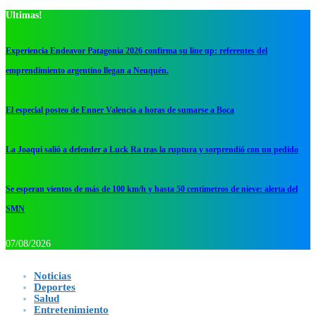
Ultimas!
Experiencia Endeavor Patagonia 2026 confirma su line up: referentes del
emprendimiento argentino llegan a Neuquén.
El especial posteo de Enner Valencia a horas de sumarse a Boca
La Joaqui salió a defender a Luck Ra tras la ruptura y sorprendió con un pedido
Se esperan vientos de más de 100 km/h y hasta 50 centímetros de nieve: alerta del
SMN
07/08/2026
Noticias
Deportes
Salud
Entretenimiento