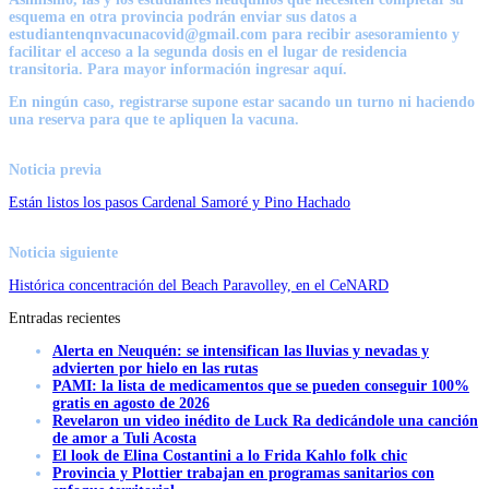
esquema en otra provincia podrán enviar sus datos a
estudiantenqnvacunacovid@gmail.com para recibir asesoramiento y
facilitar el acceso a la segunda dosis en el lugar de residencia
transitoria. Para mayor información ingresar aquí.
En ningún caso, registrarse supone estar sacando un turno ni haciendo
una reserva para que te apliquen la vacuna.
Noticia previa
Están listos los pasos Cardenal Samoré y Pino Hachado
Noticia siguiente
Histórica concentración del Beach Paravolley, en el CeNARD
Entradas recientes
Alerta en Neuquén: se intensifican las lluvias y nevadas y
advierten por hielo en las rutas
PAMI: la lista de medicamentos que se pueden conseguir 100%
gratis en agosto de 2026
Revelaron un video inédito de Luck Ra dedicándole una canción
de amor a Tuli Acosta
El look de Elina Costantini a lo Frida Kahlo folk chic
Provincia y Plottier trabajan en programas sanitarios con