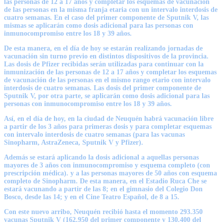
las personas de 12 a 17 años y completar los esquemas de vacunación
de las personas en la misma franja etaria con un intervalo interdosis de
cuatro semanas. En el caso del primer componente de Sputnik V, las
mismas se aplicarán como dosis adicional para las personas con
inmunocompromiso entre los 18 y 39 años.
De esta manera, en el día de hoy se estarán realizando jornadas de
vacunación sin turno previo en distintos dispositivos de la provincia.
Las dosis de Pfizer recibidas serán utilizadas para continuar con la
inmunización de las personas de 12 a 17 años y completar los esquemas
de vacunación de las personas en el mismo rango etario con intervalo
interdosis de cuatro semanas. Las dosis del primer componente de
Sputnik V, por otra parte, se aplicarán como dosis adicional para las
personas con inmunocompromiso entre los 18 y 39 años.
Así, en el día de hoy, en la ciudad de Neuquén habrá vacunación libre
a partir de los 3 años para primeras dosis y para completar esquemas
con intervalo interdosis de cuatro semanas (para las vacunas
Sinopharm, AstraZeneca, Sputnik V y Pfizer).
Además se estará aplicando la dosis adicional a aquellas personas
mayores de 3 años con inmunocompromiso y esquema completo (con
prescripción médica). y a las personas mayores de 50 años con esquema
completo de Sinopharm. De esta manera, en el Estadio Ruca Che se
estará vacunando a partir de las 8; en el gimnasio del Colegio Don
Bosco, desde las 14; y en el Cine Teatro Español, de 8 a 15.
Con este nuevo arribo, Neuquén recibió hasta el momento 293.350
vacunas Sputnik V (162.950 del primer componente y 130.400 del