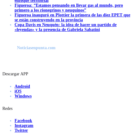
enfoque territorial
Figueroa: “Estamos pensando en llevar gas al mundo, pero
primero a los rionegrinos y neuquinos”
Figueroa inauguró en Plottier la primera de las diez EPET que
se están construyendo en la provincia
Copa Davis en Neuquén: la idea de hacer un partido de
«leyendas» y la presencia de Gabriela Sabatini
Noticiasenpunta.com
Descargar APP
Android
iOS
Windows
Redes
Facebook
Instagram
Twitter