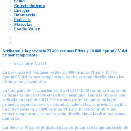
Salud
Entretenimiento
Energía
Infomercial
Podcasts
Mascotas
Foodie Valley
Arribaron a la provincia 23.400 vacunas Pfizer y 10.000 Sputnik V del
primer componente
noviembre 7, 2021
La provincia del Neuquén recibió 23.400 vacunas Pfizer y 10.000
Sputnik V del primer componente, las cuales serán distribuidas a las
distintas zonas sanitarias.
La Campaña de Vacunación contra el COVID-19 continúa avanzando
de forma exitosa en todo el territorio neuquino. Hasta la fecha se han
aplicado un total de 1.013.299 vacunas (entre las que se incluyen
primeras, segundas dosis y dosis adicionales). Hoy, la provincia recibió
un nuevo envío de 23.400 vacunas Pfizer y 10.000 Sputnik V del
primer componente, las cuales serán distribuidas a las distintas zonas
sanitarias.
Las dosis de Pfizer se utilizarán para continuar con la inmunización de