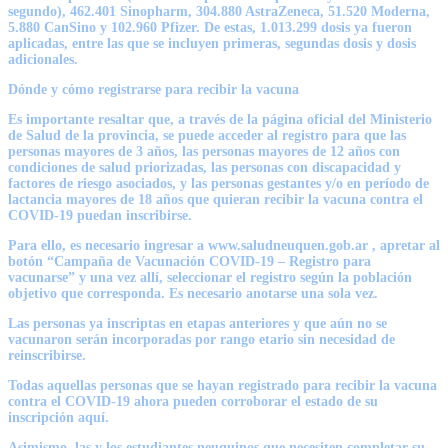
segundo), 462.401 Sinopharm, 304.880 AstraZeneca, 51.520 Moderna,
5.880 CanSino y 102.960 Pfizer. De estas, 1.013.299 dosis ya fueron
aplicadas, entre las que se incluyen primeras, segundas dosis y dosis
adicionales.
Dónde y cómo registrarse para recibir la vacuna
Es importante resaltar que, a través de la página oficial del Ministerio
de Salud de la provincia, se puede acceder al registro para que las
personas mayores de 3 años, las personas mayores de 12 años con
condiciones de salud priorizadas, las personas con discapacidad y
factores de riesgo asociados, y las personas gestantes y/o en período de
lactancia mayores de 18 años que quieran recibir la vacuna contra el
COVID-19 puedan inscribirse.
Para ello, es necesario ingresar a www.saludneuquen.gob.ar , apretar al
botón “Campaña de Vacunación COVID-19 – Registro para
vacunarse” y una vez allí, seleccionar el registro según la población
objetivo que corresponda. Es necesario anotarse una sola vez.
Las personas ya inscriptas en etapas anteriores y que aún no se
vacunaron serán incorporadas por rango etario sin necesidad de
reinscribirse.
Todas aquellas personas que se hayan registrado para recibir la vacuna
contra el COVID-19 ahora pueden corroborar el estado de su
inscripción aquí.
Asimismo, las y los estudiantes neuquinos que necesiten completar su