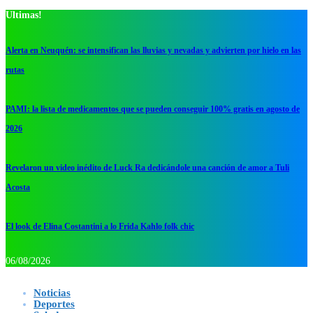
Ultimas!
Alerta en Neuquén: se intensifican las lluvias y nevadas y advierten por hielo en las
rutas
PAMI: la lista de medicamentos que se pueden conseguir 100% gratis en agosto de
2026
Revelaron un video inédito de Luck Ra dedicándole una canción de amor a Tuli
Acosta
El look de Elina Costantini a lo Frida Kahlo folk chic
06/08/2026
Noticias
Deportes