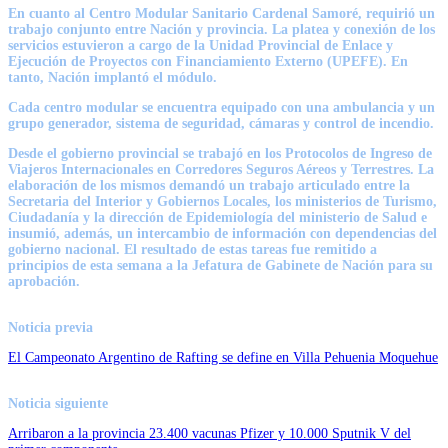
En cuanto al Centro Modular Sanitario Cardenal Samoré, requirió un
trabajo conjunto entre Nación y provincia. La platea y conexión de los
servicios estuvieron a cargo de la Unidad Provincial de Enlace y
Ejecución de Proyectos con Financiamiento Externo (UPEFE). En
tanto, Nación implantó el módulo.
Cada centro modular se encuentra equipado con una ambulancia y un
grupo generador, sistema de seguridad, cámaras y control de incendio.
Desde el gobierno provincial se trabajó en los Protocolos de Ingreso de
Viajeros Internacionales en Corredores Seguros Aéreos y Terrestres. La
elaboración de los mismos demandó un trabajo articulado entre la
Secretaria del Interior y Gobiernos Locales, los ministerios de Turismo,
Ciudadanía y la dirección de Epidemiología del ministerio de Salud e
insumió, además, un intercambio de información con dependencias del
gobierno nacional. El resultado de estas tareas fue remitido a
principios de esta semana a la Jefatura de Gabinete de Nación para su
aprobación.
Noticia previa
El Campeonato Argentino de Rafting se define en Villa Pehuenia Moquehue
Noticia siguiente
Arribaron a la provincia 23.400 vacunas Pfizer y 10.000 Sputnik V del