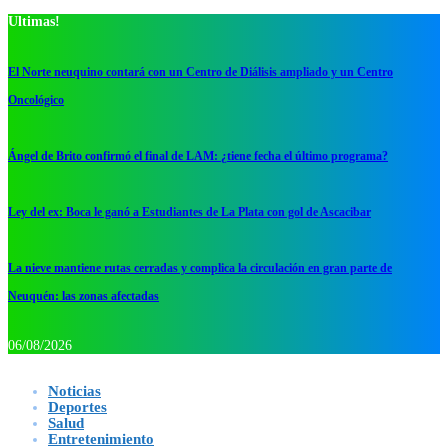
Ultimas!
El Norte neuquino contará con un Centro de Diálisis ampliado y un Centro
Oncológico
Ángel de Brito confirmó el final de LAM: ¿tiene fecha el último programa?
Ley del ex: Boca le ganó a Estudiantes de La Plata con gol de Ascacibar
La nieve mantiene rutas cerradas y complica la circulación en gran parte de
Neuquén: las zonas afectadas
06/08/2026
Noticias
Deportes
Salud
Entretenimiento