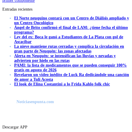
primer componente
Entradas recientes
El Norte neuquino contará con un Centro de Diálisis ampliado y
un Centro Oncológico
Ángel de Brito confirmó el final de LAM: ¿tiene fecha el último
programa?
Ley del ex: Boca le ganó a Estudiantes de La Plata con gol de
Ascacibar
La nieve mantiene rutas cerradas y complica la circulación en
gran parte de Neuquén: las zonas afectadas
Alerta en Neuquén: se intensifican las lluvias y nevadas y
advierten por hielo en las rutas
PAMI: la lista de medicamentos que se pueden conseguir 100%
gratis en agosto de 2026
Revelaron un video inédito de Luck Ra dedicándole una canción
de amor a Tuli Acosta
El look de Elina Costantini a lo Frida Kahlo folk chic
Noticiasenpunta.com
Descargar APP