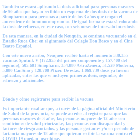
También se estará aplicando la dosis adicional para personas mayores
de 50 años que hayan recibido un esquema de dos dosis de la vacuna de
Sinopharm o para personas a partir de los 3 años que tengan el
antecedente de inmunocompromiso. De igual forma se estará colocando
la dosis de refuerzo, en este caso, con seis meses de intervalo interdosis.
De esta manera, en la ciudad de Neuquén, se continua vacunando en el
Estadio Ruca Che; en el gimnasio del Colegio Don Bosco y en el Cine
Teatro Español.
Con este nuevo arribo, Neuquén recibió hasta el momento 330.355
vacunas Sputnik V (172.955 del primer componente y 157.400 del
segundo), 505.601 Sinopharm, 354.880 AstraZeneca, 51.520 Moderna,
5.880 CanSino y 128.700 Pfizer. De estas, 1.069.739 dosis ya fueron
aplicadas, entre las que se incluyen primeras dosis, segundas, de
refuerzo y adicionales.
Dónde y cómo registrarse para recibir la vacuna
Es importante resaltar que, a través de la página oficial del Ministerio
de Salud de la provincia, se puede acceder al registro para que las
personas mayores de 3 años, las personas mayores de 12 años con
condiciones de salud priorizadas, las personas con discapacidad y
factores de riesgo asociados, y las personas gestantes y/o en período de
lactancia mayores de 18 años que quieran recibir la vacuna contra el
COVID-19 puedan inscribirse.