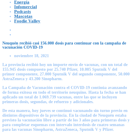
Energía
Infomercial
Podcasts
Mascotas
Foodie Valley
Neuquén recibió casi 156.000 dosis para continuar con la campaña de
vacunación COVID-19
noviembre 18, 2021
La provincia recibió hoy un importe envío de vacunas, con un total de
155.945 dosis compuesto por 25.740 Pfizer, 10.005 Sputnik V del
primer componente, 27.000 Sputnik V del segundo componente, 50.000
AstraZeneca y 43.200 Sinopharm.
La Campaña de Vacunación contra el COVID-19 continúa avanzando
de forma exitosa en todo el territorio neuquino. Hasta la fecha se han
aplicado un total de 1.069.739 vacunas, entre las que se incluyen
primeras dosis, segundas, de refuerzo y adicionales.
De esta manera, hoy jueves se continuó vacunando sin turno previo en
distintos dispositivos de la provincia. En la ciudad de Neuquén estaba
previsto la vacunación libre a partir de los 3 años para primeras dosis y
para completar esquemas con intervalo interdosis de cuatro semanas
para las vacunas Sinopharm, AstraZeneca, Sputnik V y Pfizer.