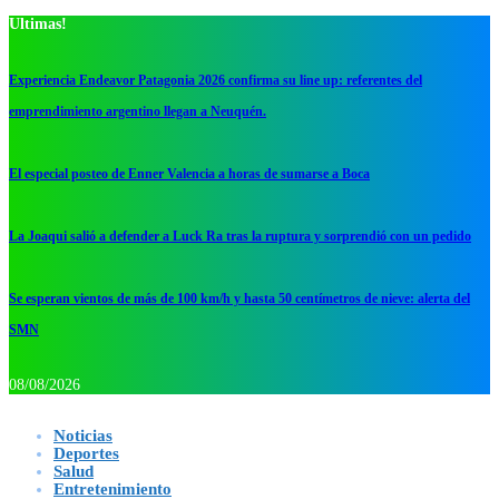
Ultimas!
Experiencia Endeavor Patagonia 2026 confirma su line up: referentes del
emprendimiento argentino llegan a Neuquén.
El especial posteo de Enner Valencia a horas de sumarse a Boca
La Joaqui salió a defender a Luck Ra tras la ruptura y sorprendió con un pedido
Se esperan vientos de más de 100 km/h y hasta 50 centímetros de nieve: alerta del
SMN
08/08/2026
Noticias
Deportes
Salud
Entretenimiento