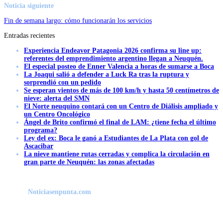
Noticia siguiente
Fin de semana largo: cómo funcionarán los servicios
Entradas recientes
Experiencia Endeavor Patagonia 2026 confirma su line up:
referentes del emprendimiento argentino llegan a Neuquén.
El especial posteo de Enner Valencia a horas de sumarse a Boca
La Joaqui salió a defender a Luck Ra tras la ruptura y
sorprendió con un pedido
Se esperan vientos de más de 100 km/h y hasta 50 centímetros de
nieve: alerta del SMN
El Norte neuquino contará con un Centro de Diálisis ampliado y
un Centro Oncológico
Ángel de Brito confirmó el final de LAM: ¿tiene fecha el último
programa?
Ley del ex: Boca le ganó a Estudiantes de La Plata con gol de
Ascacibar
La nieve mantiene rutas cerradas y complica la circulación en
gran parte de Neuquén: las zonas afectadas
Noticiasenpunta.com