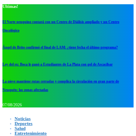
Ultimas!
El Norte neuquino contará con un Centro de Diálisis ampliado y un Centro
Oncológico
Ángel de Brito confirmó el final de LAM: ¿tiene fecha el último programa?
Ley del ex: Boca le ganó a Estudiantes de La Plata con gol de Ascacibar
La nieve mantiene rutas cerradas y complica la circulación en gran parte de
Neuquén: las zonas afectadas
07/08/2026
Noticias
Deportes
Salud
Entretenimiento