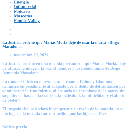
Energía
Infomercial
Podcasts
Mascotas
Foodie Valley
La Justicia ordenó que Matías Morla deje de usar la marca «Diego
Maradona»
noviembre 29, 2021
La Justicia ordenó en una medida precautoria que Matías Morla, deje
de utilizar la imagen, la voz, el nombre y los pseudónimos de Diego
Armando Maradona.
La causa se inició en marzo pasado, cuando Dalma y Gianinna
denunciaron penalmente al abogado por el delito de defraudación por
administración fraudulenta, al acusarlo de apropiarse de la marca de
su padre en base a “la traición, la deslealtad, la infidelidad y el abuso
de poder”.
El juzgado civil se declaró incompetente en razón de la materia, pero
dio lugar a la medida cautelar pedida por las hijas del Diez.
Noticia previa