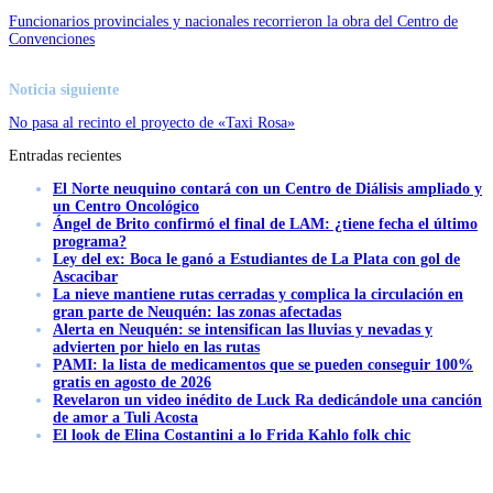
Funcionarios provinciales y nacionales recorrieron la obra del Centro de
Convenciones
Noticia siguiente
No pasa al recinto el proyecto de «Taxi Rosa»
Entradas recientes
El Norte neuquino contará con un Centro de Diálisis ampliado y
un Centro Oncológico
Ángel de Brito confirmó el final de LAM: ¿tiene fecha el último
programa?
Ley del ex: Boca le ganó a Estudiantes de La Plata con gol de
Ascacibar
La nieve mantiene rutas cerradas y complica la circulación en
gran parte de Neuquén: las zonas afectadas
Alerta en Neuquén: se intensifican las lluvias y nevadas y
advierten por hielo en las rutas
PAMI: la lista de medicamentos que se pueden conseguir 100%
gratis en agosto de 2026
Revelaron un video inédito de Luck Ra dedicándole una canción
de amor a Tuli Acosta
El look de Elina Costantini a lo Frida Kahlo folk chic