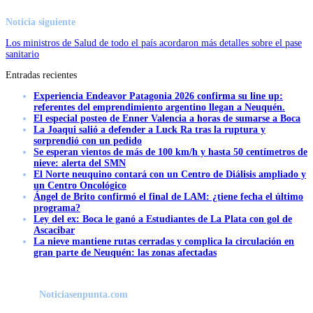
Noticia siguiente
Los ministros de Salud de todo el país acordaron más detalles sobre el pase
sanitario
Entradas recientes
Experiencia Endeavor Patagonia 2026 confirma su line up:
referentes del emprendimiento argentino llegan a Neuquén.
El especial posteo de Enner Valencia a horas de sumarse a Boca
La Joaqui salió a defender a Luck Ra tras la ruptura y
sorprendió con un pedido
Se esperan vientos de más de 100 km/h y hasta 50 centímetros de
nieve: alerta del SMN
El Norte neuquino contará con un Centro de Diálisis ampliado y
un Centro Oncológico
Ángel de Brito confirmó el final de LAM: ¿tiene fecha el último
programa?
Ley del ex: Boca le ganó a Estudiantes de La Plata con gol de
Ascacibar
La nieve mantiene rutas cerradas y complica la circulación en
gran parte de Neuquén: las zonas afectadas
Noticiasenpunta.com