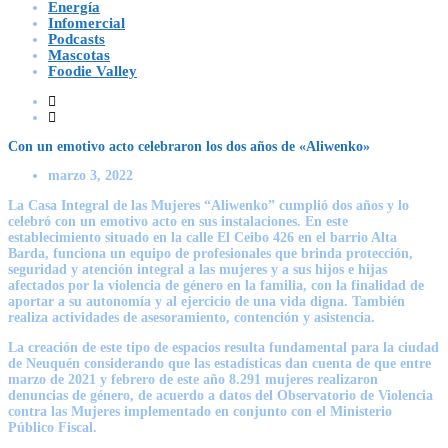
Energía
Infomercial
Podcasts
Mascotas
Foodie Valley
Con un emotivo acto celebraron los dos años de «Aliwenko»
marzo 3, 2022
La Casa Integral de las Mujeres “Aliwenko” cumplió dos años y lo
celebró con un emotivo acto en sus instalaciones. En este
establecimiento situado en la calle El Ceibo 426 en el barrio Alta
Barda, funciona un equipo de profesionales que brinda protección,
seguridad y atención integral a las mujeres y a sus hijos e hijas
afectados por la violencia de género en la familia, con la finalidad de
aportar a su autonomía y al ejercicio de una vida digna. También
realiza actividades de asesoramiento, contención y asistencia.
La creación de este tipo de espacios resulta fundamental para la ciudad
de Neuquén considerando que las estadísticas dan cuenta de que entre
marzo de 2021 y febrero de este año 8.291 mujeres realizaron
denuncias de género, de acuerdo a datos del Observatorio de Violencia
contra las Mujeres implementado en conjunto con el Ministerio
Público Fiscal.