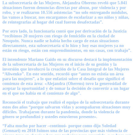
La subsecretaria de las Mujeres, Alejandra Oherens reveló que 5.041
situaciones fueron denuncias directas por abuso, por violencia y por
robo, y se realizaron 10.556 asistencias “no solo entregando módulos,
las vamos a buscar, nos encargamos de escolarizar a sus niños y niñas,
de reintegrarlas al hogar del cual fueron desafectadas”.
Por otro lado, la funcionaria contó que por derivación de la Justicia
“recibimos 20 mujeres con riesgo de femicidio en la ciudad de
Neuquén. Nunca nadie se había hecho cargo de estas situaciones
directamente, esta subsecretaría sí lo hizo y hoy esas mujeres ya no
están en riesgo, están con emprendimientos, en sus casas, con trabajo”.
El intendente Mariano Gaido en su discurso destacó la implementación
de la subsecretaría de las Mujeres en el inicio de su gestión y la
inversión que involucró la creación de la Casa Integral de las Mujeres
“Aliwenko”. En este sentido, recordó que “antes no existía un área
para las mujeres”, a lo que enfatizó sobre el desafío que significó el
comienzo de esta área: «Alejandra (Oherens) tuvo la generosidad de
aceptar la oportunidad y de tomar la decisión de convertir a un lugar
en el que no había en el comienzo de algo”.
Reconoció el trabajo que realizó el equipo de la subsecretaría durante
estos dos años “porque salvaron vidas y acompañaron situaciones muy
difíciles. Trabajaron durante la pandemia, donde la violencia de
género se profundizó y ustedes estuvieron presente».
“Falta mucho por hacer –continuó- porque como dijo Soledad
(Gennari) en 2018 fuimos una de las provincias que más violencia de