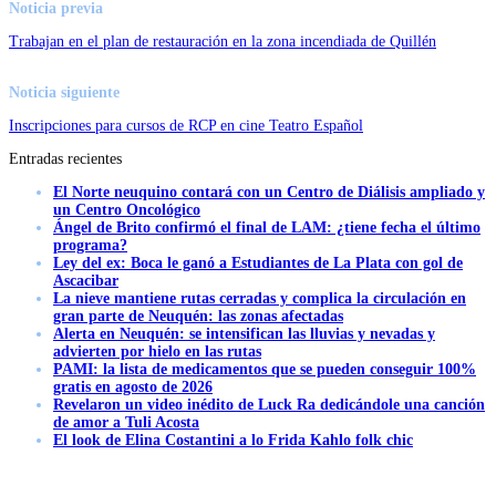
Noticia previa
Trabajan en el plan de restauración en la zona incendiada de Quillén
Noticia siguiente
Inscripciones para cursos de RCP en cine Teatro Español
Entradas recientes
El Norte neuquino contará con un Centro de Diálisis ampliado y
un Centro Oncológico
Ángel de Brito confirmó el final de LAM: ¿tiene fecha el último
programa?
Ley del ex: Boca le ganó a Estudiantes de La Plata con gol de
Ascacibar
La nieve mantiene rutas cerradas y complica la circulación en
gran parte de Neuquén: las zonas afectadas
Alerta en Neuquén: se intensifican las lluvias y nevadas y
advierten por hielo en las rutas
PAMI: la lista de medicamentos que se pueden conseguir 100%
gratis en agosto de 2026
Revelaron un video inédito de Luck Ra dedicándole una canción
de amor a Tuli Acosta
El look de Elina Costantini a lo Frida Kahlo folk chic