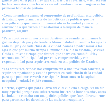
género tuvo en el país y hay que trabajar para revertirlo, y se hace con
hechos concretos como les esta casa «Aliwenko» que se inauguró en los
primeros 60 días de gestión».
«Como intendente asumo el compromiso de profundizar esta política
de Estado, que forma parte de las políticas de públicas que me
enorgullecen y que hemos implementado en la ciudad y que estoy
convencido a que vienen a transformar a Neuquén de manera
positiva”, aseguró.
“Para nosotros es un norte y un objetivo que cuando terminemos la
gestión dejar de pie y de frente la Municipalidad mirando a los ojos de
cada mujer y de cada chica de la ciudad. Vamos a poder mirar a los
ojos lo que por mucho tiempo el municipio le dio la espalda», sostuvo
Gaido al mismo tiempo que destacó que ahora eso cambió: «Hoy
tenemos una Municipalidad presente, comprometida y con
responsabilidad para seguir creciendo en esta política de Estado».
“Los datos recolectados nos comprometen a una inversión concreta, a
seguir acompañando y estando presente en cada rincón de la ciudad
para que podamos revertir este tipo de situaciones en la capital
neuquina”, enfatizó el jefe comunal.
Oherens, expresó que para el área del cual ella está a cargo “es un día
muy especial porque esta subsecretaría fue creada hace dos años, antes
la ciudad no contaba con una política pública que fuera directamente
para garantizar los derechos de las mujeres neuquinas”.