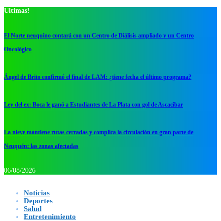
Ultimas!
El Norte neuquino contará con un Centro de Diálisis ampliado y un Centro
Oncológico
Ángel de Brito confirmó el final de LAM: ¿tiene fecha el último programa?
Ley del ex: Boca le ganó a Estudiantes de La Plata con gol de Ascacibar
La nieve mantiene rutas cerradas y complica la circulación en gran parte de
Neuquén: las zonas afectadas
06/08/2026
Noticias
Deportes
Salud
Entretenimiento