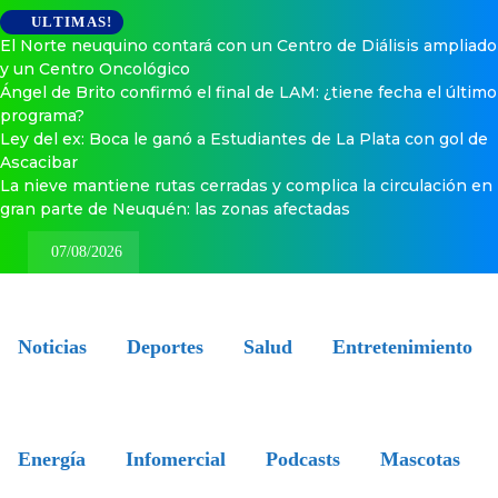
ULTIMAS!
El Norte neuquino contará con un Centro de Diálisis ampliado
y un Centro Oncológico
Ángel de Brito confirmó el final de LAM: ¿tiene fecha el último
programa?
Ley del ex: Boca le ganó a Estudiantes de La Plata con gol de
Ascacibar
La nieve mantiene rutas cerradas y complica la circulación en
gran parte de Neuquén: las zonas afectadas
07/08/2026
Noticias
Deportes
Salud
Entretenimiento
Energía
Infomercial
Podcasts
Mascotas